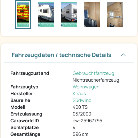
Fahrzeugdaten / technische Details
Fahrzeugzustand
Gebrauchtfahrzeug
Nichtraucherfahrzeug
Fahrzeugtyp
Wohnwagen
Hersteller
Knaus
Baureihe
Südwind
Modell
400 TS
Erstzulassung
05/2000
Caraworld ID
cw-25967795
Schlafplätze
4
Gesamtlänge
596 cm