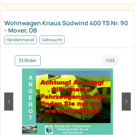
Wohnwagen Knaus Südwind 400 TS Nr. 90
- Mover, DB
Händlerinserat
Gebraucht
33 Bilder
1/33
zurück
weit