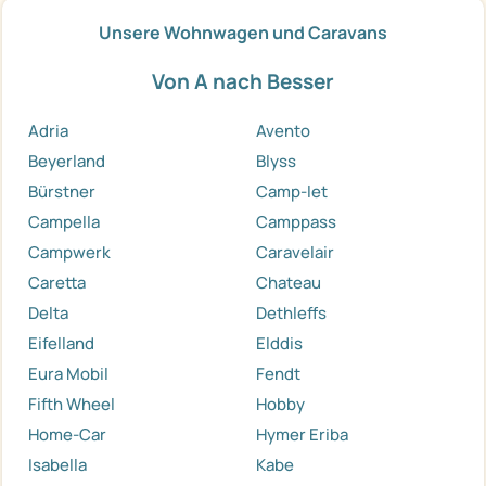
Unsere Wohnwagen und Caravans
Von A nach Besser
Adria
Avento
Beyerland
Blyss
Bürstner
Camp-let
Campella
Camppass
Campwerk
Caravelair
Caretta
Chateau
Delta
Dethleffs
Eifelland
Elddis
Eura Mobil
Fendt
Fifth Wheel
Hobby
Home-Car
Hymer Eriba
Isabella
Kabe