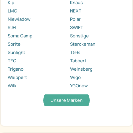
Kip
Knaus
LMC
NEXT
Niewiadow
Polar
RJH
SWIFT
Soma Camp
Sonstige
Sprite
Sterckeman
Sunlight
T@B
TEC
Tabbert
Trigano
Weinsberg
Weippert
Wigo
Wilk
YGOnow
Unsere Marken