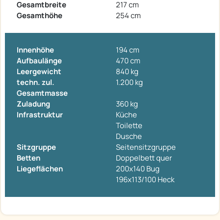
Gesamtbreite
217 cm
Gesamthöhe
254 cm
Innenhöhe
194 cm
Aufbaulänge
470 cm
Leergewicht
840 kg
techn. zul.
1.200 kg
Gesamtmasse
Zuladung
360 kg
Infrastruktur
Küche
Toilette
Dusche
Sitzgruppe
Seitensitzgruppe
Betten
Doppelbett quer
Liegeflächen
200x140 Bug
196x113/100 Heck