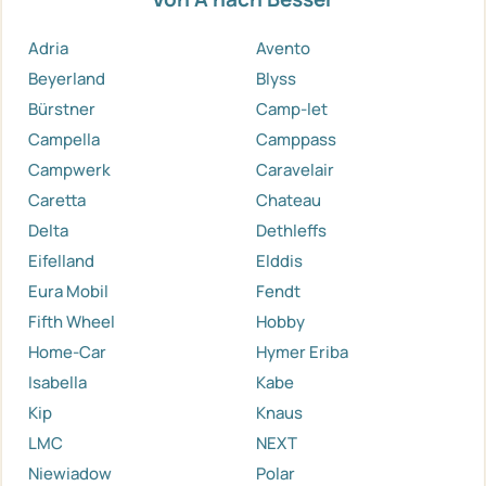
Adria
Avento
Beyerland
Blyss
Bürstner
Camp-let
Campella
Camppass
Campwerk
Caravelair
Caretta
Chateau
Delta
Dethleffs
Eifelland
Elddis
Eura Mobil
Fendt
Fifth Wheel
Hobby
Home-Car
Hymer Eriba
Isabella
Kabe
Kip
Knaus
LMC
NEXT
Niewiadow
Polar