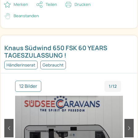
Merken
Teilen
Drucken
Beanstanden
Knaus Südwind 650 FSK 60 YEARS
TAGESZULASSUNG !
Händlerinserat
Gebraucht
12 Bilder
1/12
zurück
weit