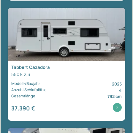
Tabbert Cazadora
550 E 2,3
Modell-/Baujahr
2025
Anzahl Schlafplätze
4
Gesamtlänge
792 cm
37.390 €