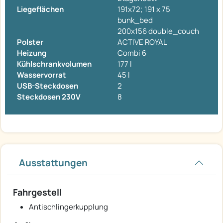
Liegeflächen
191x72; 191 x 75
bunk_bed
200x156 double_couch
Polster
ACTIVE ROYAL
Heizung
Combi 6
Kühlschrankvolumen
177 l
Wasservorrat
45 l
USB-Steckdosen
2
Steckdosen 230V
8
Ausstattungen
Fahrgestell
Antischlingerkupplung