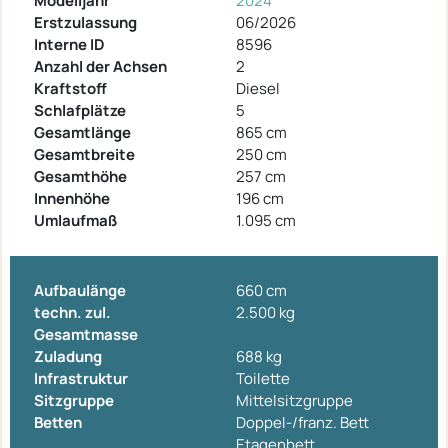
Modelljahr
2024
Erstzulassung
06/2026
Interne ID
8596
Anzahl der Achsen
2
Kraftstoff
Diesel
Schlafplätze
5
Gesamtlänge
865 cm
Gesamtbreite
250 cm
Gesamthöhe
257 cm
Innenhöhe
196 cm
Umlaufmaß
1.095 cm
Aufbaulänge
660 cm
techn. zul.
2.500 kg
Gesamtmasse
Zuladung
688 kg
Infrastruktur
Toilette
Sitzgruppe
Mittelsitzgruppe
Betten
Doppel-/franz. Bett
Etagenbett