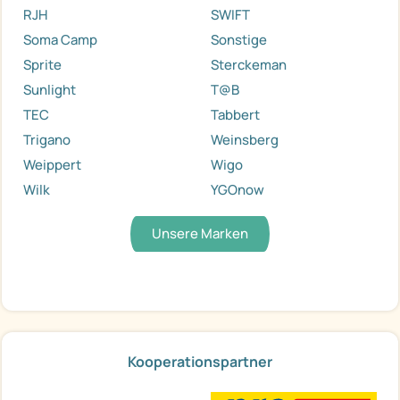
RJH
SWIFT
Soma Camp
Sonstige
Sprite
Sterckeman
Sunlight
T@B
TEC
Tabbert
Trigano
Weinsberg
Weippert
Wigo
Wilk
YGOnow
Unsere Marken
Kooperationspartner