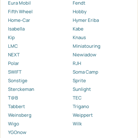
Eura Mobil
Fendt
Fifth Wheel
Hobby
Home-Car
Hymer Eriba
Isabella
Kabe
Kip
Knaus
LMC
Miniatouring
NEXT
Niewiadow
Polar
RJH
SWIFT
Soma Camp
Sonstige
Sprite
Sterckeman
Sunlight
T@B
TEC
Tabbert
Trigano
Weinsberg
Weippert
Wigo
Wilk
YGOnow