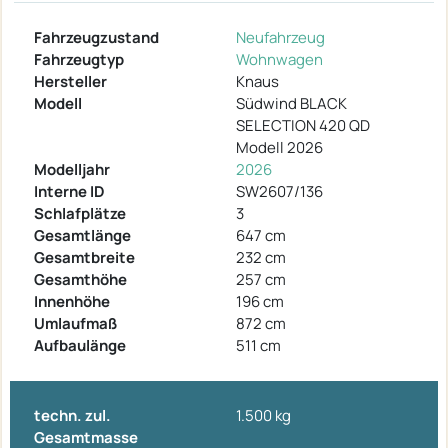
Fahrzeugzustand
Neufahrzeug
Fahrzeugtyp
Wohnwagen
Hersteller
Knaus
Modell
Südwind BLACK
SELECTION 420 QD
Modell 2026
Modelljahr
2026
Interne ID
SW2607/136
Schlafplätze
3
Gesamtlänge
647 cm
Gesamtbreite
232 cm
Gesamthöhe
257 cm
Innenhöhe
196 cm
Umlaufmaß
872 cm
Aufbaulänge
511 cm
techn. zul.
1.500 kg
Gesamtmasse