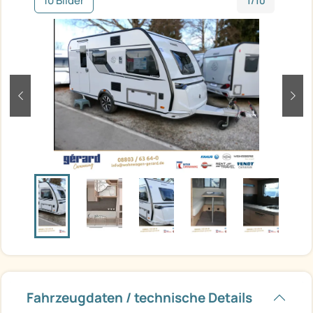
10 Bilder
1/10
zurück
weit
Fahrzeugdaten / technische Details