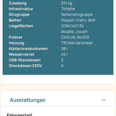
Zuladung
374 kg
Infrastruktur
Toilette
Sitzgruppe
Seitensitzgruppe
Betten
Doppel-/franz. Bett
Liegeflächen
209x140/134
double_couch
Polster
CASUAL SILVER
Heizung
TRUMA VarioHeat
Kühlschrankvolumen
98 l
Wasservorrat
45 l
USB-Steckdosen
2
Steckdosen 230V
6
Ausstattungen
Fahrgestell