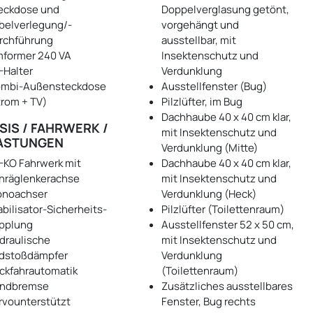
eckdose und
Doppelverglasung getönt,
belverlegung/-
vorgehängt und
rchführung
ausstellbar, mit
former 240 VA
Insektenschutz und
-Halter
Verdunklung
mbi-Außensteckdose
Ausstellfenster (Bug)
trom + TV)
Pilzlüfter, im Bug
Dachhaube 40 x 40 cm klar,
SIS / FAHRWERK /
mit Insektenschutz und
ASTUNGEN
Verdunklung (Mitte)
-KO Fahrwerk mit
Dachhaube 40 x 40 cm klar,
hräglenkerachse
mit Insektenschutz und
noachser
Verdunklung (Heck)
abilisator-Sicherheits-
Pilzlüfter (Toilettenraum)
pplung
Ausstellfenster 52 x 50 cm,
draulische
mit Insektenschutz und
dstoßdämpfer
Verdunklung
ckfahrautomatik
(Toilettenraum)
ndbremse
Zusätzliches ausstellbares
rvounterstützt
Fenster, Bug rechts