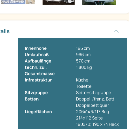
ails
Innenhöhe
196 cm
Umlaufmaß
996 cm
Aufbaulänge
570 cm
techn. zul.
1.800 kg
Gesamtmasse
Infrastruktur
Küche
Toilette
Sitzgruppe
Seitensitzgruppe
Betten
Doppel-/franz. Bett
Doppelbett quer
Liegeflächen
206x146/117 Bug
214x112 Seite
190x70; 190 x 74 Heck