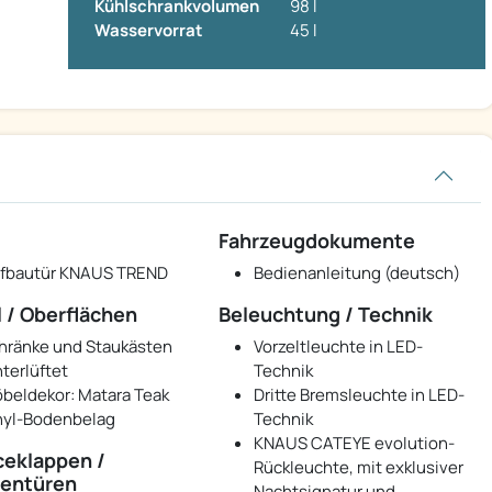
Kühlschrankvolumen
98 l
Wasservorrat
45 l
Fahrzeugdokumente
fbautür KNAUS TREND
Bedienanleitung (deutsch)
 / Oberflächen
Beleuchtung / Technik
hränke und Staukästen
Vorzeltleuchte in LED-
nterlüftet
Technik
beldekor: Matara Teak
Dritte Bremsleuchte in LED-
nyl-Bodenbelag
Technik
KNAUS CATEYE evolution-
ceklappen /
Rückleuchte, mit exklusiver
entüren
Nachtsignatur und