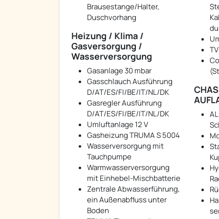
Brausestange/Halter,
St
Duschvorhang
Ka
du
Heizung / Klima /
Um
Gasversorgung /
TV
Wasserversorgung
Co
Gasanlage 30 mbar
(S
Gasschlauch Ausführung
CHAS
D/AT/ES/FI/BE/IT/NL/DK
AUFL
Gasregler Ausführung
D/AT/ES/FI/BE/IT/NL/DK
AL
Umluftanlage 12 V
Sc
Gasheizung TRUMA S 5004
Mo
Wasserversorgung mit
St
Tauchpumpe
Ku
Warmwasserversorgung
Hy
mit Einhebel-Mischbatterie
Ra
Zentrale Abwasserführung,
Rü
ein Außenabfluss unter
Ha
Boden
se