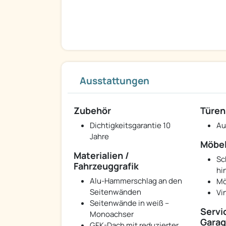
Ausstattungen
Zubehör
Türen
Dichtigkeitsgarantie 10
Au
Jahre
Möbel
Materialien /
Sc
Fahrzeuggrafik
hi
Alu-Hammerschlag an den
Mö
Seitenwänden
Vi
Seitenwände in weiß –
Servi
Monoachser
Garag
GFK-Dach mit reduzierter