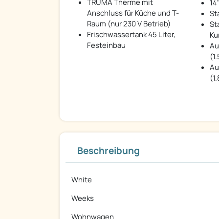
TRUMA Therme mit
14
Anschluss für Küche und T-
St
Raum (nur 230 V Betrieb)
St
Frischwassertank 45 Liter,
Ku
Festeinbau
Au
(1
Au
(1
Beschreibung
White
Weeks
Wohnwagen