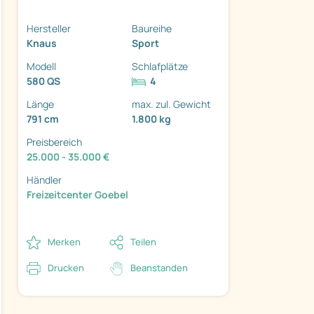
Hersteller
Baureihe
Knaus
Sport
Modell
Schlafplätze
580 QS
4
ter
Länge
max. zul. Gewicht
791 cm
1.800 kg
Preisbereich
25.000 - 35.000 €
Händler
Freizeitcenter Goebel
Merken
Teilen
Drucken
Beanstanden