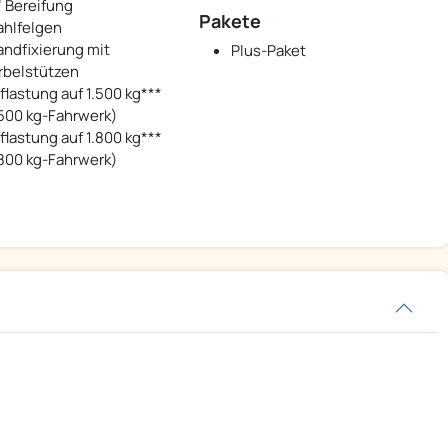
" Bereifung
Pakete
ahlfelgen
andfixierung mit
Plus-Paket
rbelstützen
flastung auf 1.500 kg***
.500 kg-Fahrwerk)
flastung auf 1.800 kg***
.800 kg-Fahrwerk)