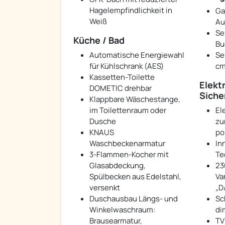
Hagelempfindlichkeit in
Ga
Weiß
Au
Se
Küche / Bad
Bu
Automatische Energiewahl
Se
für Kühlschrank (AES)
cm
Kassetten-Toilette
Elektr
DOMETIC drehbar
Siche
Klappbare Wäschestange,
im Toilettenraum oder
El
Dusche
zu
KNAUS
po
Waschbeckenarmatur
In
3-Flammen-Kocher mit
Te
Glasabdeckung,
23
Spülbecken aus Edelstahl,
Va
versenkt
„D
Duschausbau Längs- und
Sc
Winkelwaschraum:
di
Brausearmatur,
TV