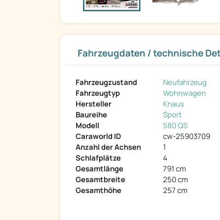
Fahrzeugdaten / technische Det
Fahrzeugzustand
Neufahrzeug
Fahrzeugtyp
Wohnwagen
Hersteller
Knaus
Baureihe
Sport
Modell
580 QS
Caraworld ID
cw-25903709
Anzahl der Achsen
1
Schlafplätze
4
Gesamtlänge
791 cm
Gesamtbreite
250 cm
Gesamthöhe
257 cm