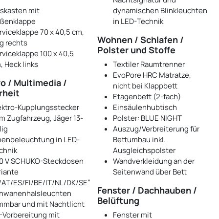
skasten mit
dynamischen Blinkleuchten
ßenklappe
in LED-Technik
rviceklappe 70 x 40,5 cm,
Wohnen / Schlafen /
g rechts
Polster und Stoffe
rviceklappe 100 x 40,5
, Heck links
Textiler Raumtrenner
EvoPore HRC Matratze,
o / Multimedia /
nicht bei Klappbett
rheit
Etagenbett (2-fach)
ektro-Kupplungsstecker
Einsäulenhubtisch
m Zugfahrzeug, Jäger 13-
Polster: BLUE NIGHT
lig
Auszug/Verbreiterung für
nenbeleuchtung in LED-
Bettumbau inkl.
chnik
Ausgleichspolster
0 V SCHUKO-Steckdosen
Wandverkleidung an der
riante
Seitenwand über Bett
/AT/ES/FI/BE/IT/NL/DK/SE“
Fenster / Dachhauben /
hwanenhalsleuchten
Belüftung
mmbar und mit Nachtlicht
-Vorbereitung mit
Fenster mit