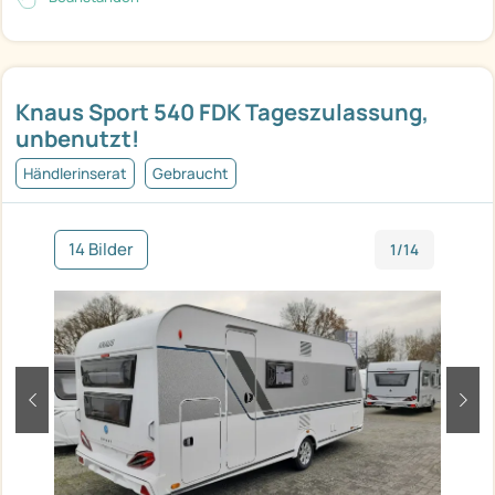
Knaus Sport 540 FDK Tageszulassung,
unbenutzt!
Händlerinserat
Gebraucht
14 Bilder
1/14
zurück
weit