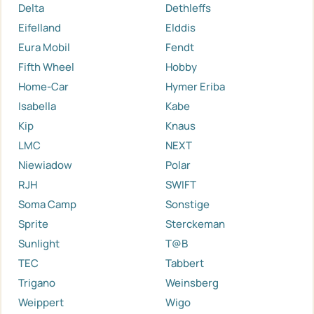
Delta
Dethleffs
Eifelland
Elddis
Eura Mobil
Fendt
Fifth Wheel
Hobby
Home-Car
Hymer Eriba
Isabella
Kabe
Kip
Knaus
LMC
NEXT
Niewiadow
Polar
RJH
SWIFT
Soma Camp
Sonstige
Sprite
Sterckeman
Sunlight
T@B
TEC
Tabbert
Trigano
Weinsberg
Weippert
Wigo