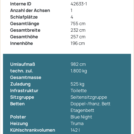
Interne ID
42633-1
Anzahl der Achsen
1
Schlafplätze
4
Gesamtlänge
755 cm
Gesamtbreite
232 cm
Gesamthöhe
257 cm
Innenhöhe
196 cm
Umlaufmaß
982 cm
techn. zul.
1.800 kg
Gesamtmasse
Zuladung
525 kg
Infrastruktur
Toilette
Sitzgruppe
Seitensitzgruppe
Betten
Doppel-/franz. Bett
Etagenbett
Polster
Blue Night
Heizung
Truma
Kühlschrankvolumen
142 l