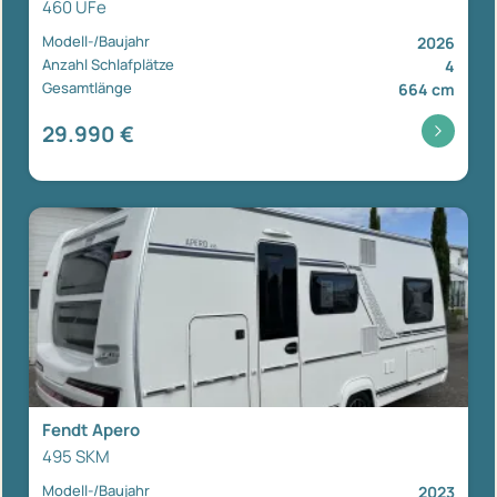
460 UFe
Modell-/Baujahr
2026
Anzahl Schlafplätze
4
Gesamtlänge
664 cm
29.990 €
Fendt Apero
495 SKM
Modell-/Baujahr
2023