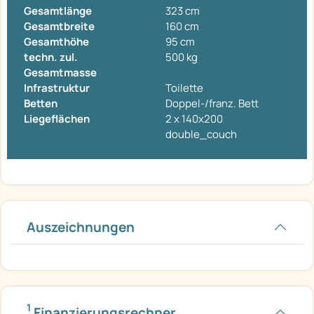
Gesamtlänge
323 cm
Gesamtbreite
160 cm
Gesamthöhe
95 cm
techn. zul.
500 kg
Gesamtmasse
Infrastruktur
Toilette
Betten
Doppel-/franz. Bett
Liegeflächen
2 x 140x200
double_couch
Auszeichnungen
1
Finanzierungsrechner