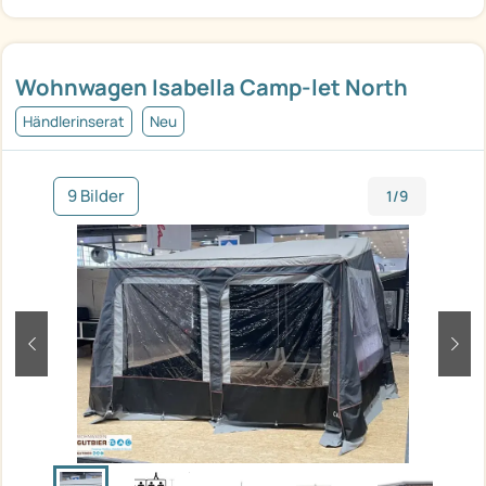
Wohnwagen Isabella Camp-let North
Händlerinserat
Neu
9 Bilder
1/9
zurück
weit