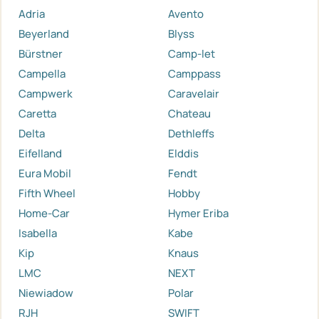
Adria
Avento
Beyerland
Blyss
Bürstner
Camp-let
Campella
Camppass
Campwerk
Caravelair
Caretta
Chateau
Delta
Dethleffs
Eifelland
Elddis
Eura Mobil
Fendt
Fifth Wheel
Hobby
Home-Car
Hymer Eriba
Isabella
Kabe
Kip
Knaus
LMC
NEXT
Niewiadow
Polar
RJH
SWIFT