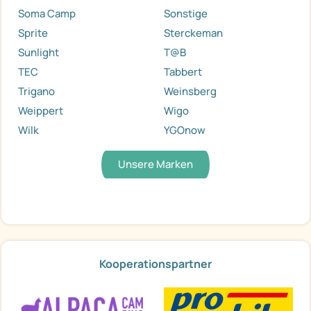
Soma Camp
Sonstige
Sprite
Sterckeman
Sunlight
T@B
TEC
Tabbert
Trigano
Weinsberg
Weippert
Wigo
Wilk
YGOnow
Unsere Marken
Kooperationspartner