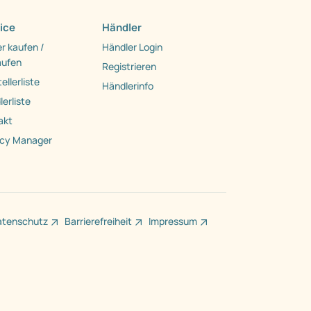
ice
Händler
r kaufen /
Händler Login
aufen
Registrieren
ellerliste
Händlerinfo
erliste
akt
acy Manager
atenschutz
Barrierefreiheit
Impressum