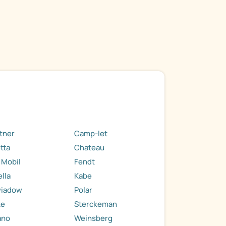
tner
Camp-let
tta
Chateau
 Mobil
Fendt
ella
Kabe
wiadow
Polar
te
Sterckeman
ano
Weinsberg