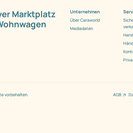
ver Marktplatz
Unternehmen
Serv
Über Caraworld
Siche
 Wohnwagen
verk
Mediadaten
Herst
Händl
Kont
Priv
te vorbehalten.
AGB
D