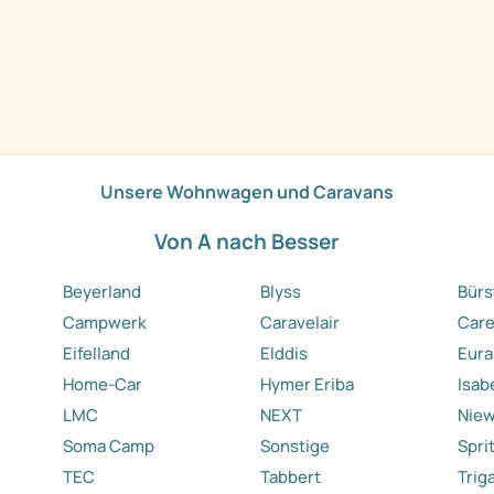
Unsere Wohnwagen und Caravans
Von A nach Besser
Beyerland
Blyss
Bürs
Campwerk
Caravelair
Care
Eifelland
Elddis
Eura
Home-Car
Hymer Eriba
Isab
LMC
NEXT
Nie
Soma Camp
Sonstige
Spri
TEC
Tabbert
Trig