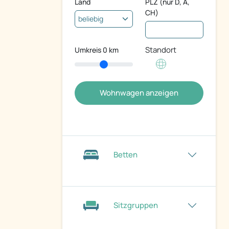
Land
PLZ (nur D, A,
CH)
Standort
Umkreis
0
km
Wohnwagen anzeigen
Betten
Sitzgruppen