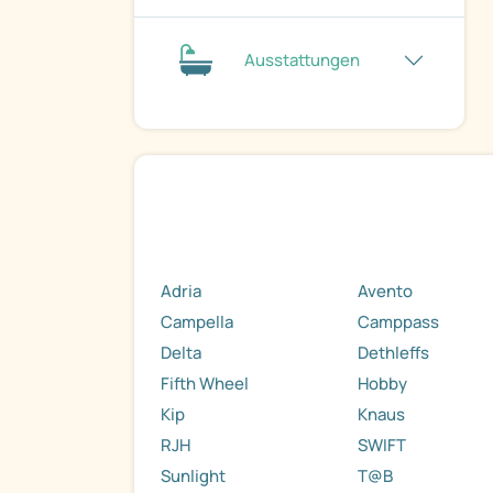
Ausstattungen
Adria
Avento
Campella
Camppass
Delta
Dethleffs
Fifth Wheel
Hobby
Kip
Knaus
RJH
SWIFT
Sunlight
T@B