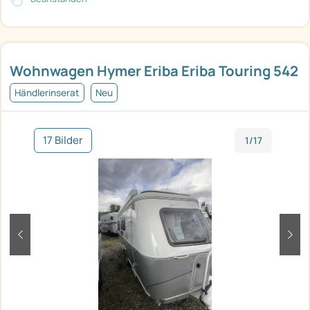
Wohnwagen Hymer Eriba Eriba Touring 542
Händlerinserat
Neu
17 Bilder
1/17
zurück
weit