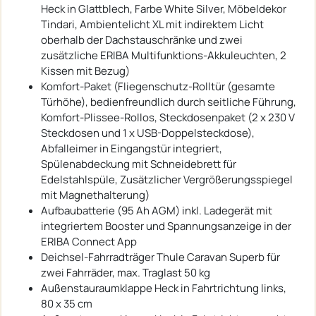
Heck in Glattblech, Farbe White Silver, Möbeldekor
Tindari, Ambientelicht XL mit indirektem Licht
oberhalb der Dachstauschränke und zwei
zusätzliche ERIBA Multifunktions-Akkuleuchten, 2
Kissen mit Bezug)
Komfort-Paket (Fliegenschutz-Rolltür (gesamte
Türhöhe), bedienfreundlich durch seitliche Führung,
Komfort-Plissee-Rollos, Steckdosenpaket (2 x 230 V
Steckdosen und 1 x USB-Doppelsteckdose),
Abfalleimer in Eingangstür integriert,
Spülenabdeckung mit Schneidebrett für
Edelstahlspüle, Zusätzlicher Vergrößerungsspiegel
mit Magnethalterung)
Aufbaubatterie (95 Ah AGM) inkl. Ladegerät mit
integriertem Booster und Spannungsanzeige in der
ERIBA Connect App
Deichsel-Fahrradträger Thule Caravan Superb für
zwei Fahrräder, max. Traglast 50 kg
Außenstauraumklappe Heck in Fahrtrichtung links,
80 x 35 cm