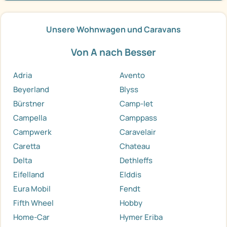
Unsere Wohnwagen und Caravans
Von A nach Besser
Adria
Avento
Beyerland
Blyss
Bürstner
Camp-let
Campella
Camppass
Campwerk
Caravelair
Caretta
Chateau
Delta
Dethleffs
Eifelland
Elddis
Eura Mobil
Fendt
Fifth Wheel
Hobby
Home-Car
Hymer Eriba