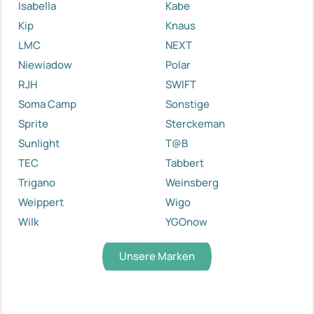
Isabella
Kabe
Kip
Knaus
LMC
NEXT
Niewiadow
Polar
RJH
SWIFT
Soma Camp
Sonstige
Sprite
Sterckeman
Sunlight
T@B
TEC
Tabbert
Trigano
Weinsberg
Weippert
Wigo
Wilk
YGOnow
Unsere Marken