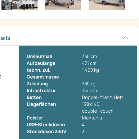
ails
Umlaufmaß
730 cm
Aufbaulänge
471 cm
techn. zul.
1.400 kg
0
Gesamtmasse
L:
Zuladung
330 kg
Infrastruktur
Toilette
Betten
Doppel-/franz. Bett
Liegeflächen
198x140
double_couch
Polster
Memphis
USB-Steckdosen
4
Steckdosen 230V
3