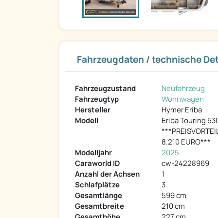
Fahrzeugdaten / technische Det
Fahrzeugzustand
Neufahrzeug
Fahrzeugtyp
Wohnwagen
Hersteller
Hymer Eriba
Modell
Eriba Touring 53
***PREISVORTEI
8.210 EURO***
Modelljahr
2025
Caraworld ID
cw-24228969
Anzahl der Achsen
1
Schlafplätze
3
Gesamtlänge
599 cm
Gesamtbreite
210 cm
Gesamthöhe
227 cm