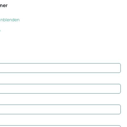
ner
 einblenden
e