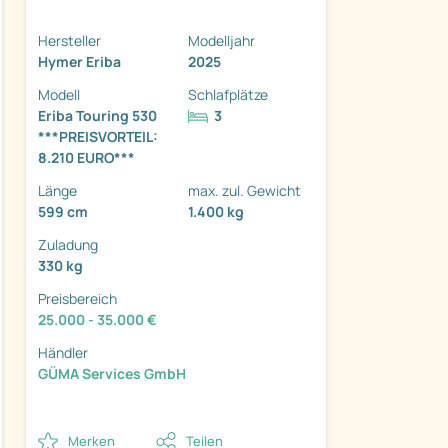
Hersteller
Modelljahr
Hymer Eriba
2025
Modell
Schlafplätze
Eriba Touring 530
3
***PREISVORTEIL:
ter
8.210 EURO***
Länge
max. zul. Gewicht
599 cm
1.400 kg
Zuladung
330 kg
Preisbereich
25.000 - 35.000 €
Händler
GÜMA Services GmbH
Merken
Teilen