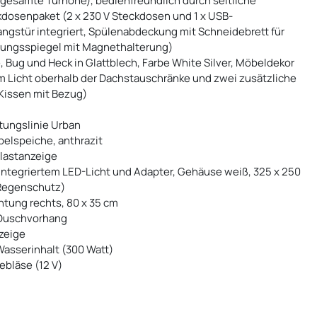
(gesamte Türhöhe), bedienfreundlich durch seitliche
kdosenpaket (2 x 230 V Steckdosen und 1 x USB-
angstür integriert, Spülenabdeckung mit Schneidebrett für
erungsspiegel mit Magnethalterung)
 Bug und Heck in Glattblech, Farbe White Silver, Möbeldekor
em Licht oberhalb der Dachstauschränke und zwei zusätzliche
Kissen mit Bezug)
tungslinie Urban
elspeiche, anthrazit
zlastanzeige
integriertem LED-Licht und Adapter, Gehäuse weiß, 325 x 250
 Regenschutz)
tung rechts, 80 x 35 cm
 Duschvorhang
nzeige
Wasserinhalt (300 Watt)
ebläse (12 V)