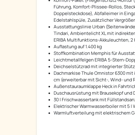
Komfort-Paket (Fliegenschutz-Rolltür 
Führung, Komfort-Plissee-Rollos, Stec
Doppelsteckdose), Abfalleimer in Eing
Edelstahlspüle, Zusätzlicher Vergröß
Ausstattungslinie Urban (Seitenwände,
Tindari, Ambientelicht XL mit indirekt
ERIBA Multifunktions-Akkuleuchten, 2 
Auflastung auf 1.400 kg
Stoffkombination Memphis für Ausstat
Leichtmetallfelgen ERIBA 5-Stern-Dopp
Deichselstützrad mit integrierter Stüt
Dachmarkise Thule Omnistor 6300 mit 
cm (erweiterbar mit Sicht-, Wind- und
Außenstauraumklappe Heck in Fahrtrich
Duschausrüstung mit Brausekopf und
30 l Frischwassertank mit Füllstandsa
Elektrischer Warmwasserboiler mit 5 l 
Warmluftverteilung mit elektrischem G