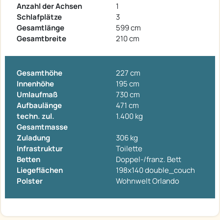
Anzahl der Achsen
1
Schlafplätze
3
Gesamtlänge
599 cm
Gesamtbreite
210 cm
Gesamthöhe
227 cm
Innenhöhe
195 cm
Umlaufmaß
730 cm
Aufbaulänge
471 cm
techn. zul.
1.400 kg
Gesamtmasse
Zuladung
306 kg
Infrastruktur
Toilette
Betten
Doppel-/franz. Bett
Liegeflächen
198x140 double_couch
Polster
Wohnwelt Orlando