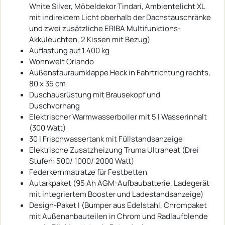
White Silver, Möbeldekor Tindari, Ambientelicht XL
mit indirektem Licht oberhalb der Dachstauschränke
und zwei zusätzliche ERIBA Multifunktions-
Akkuleuchten, 2 Kissen mit Bezug)
Auflastung auf 1.400 kg
Wohnwelt Orlando
Außenstauraumklappe Heck in Fahrtrichtung rechts,
80 x 35 cm
Duschausrüstung mit Brausekopf und
Duschvorhang
Elektrischer Warmwasserboiler mit 5 l Wasserinhalt
(300 Watt)
30 l Frischwassertank mit Füllstandsanzeige
Elektrische Zusatzheizung Truma Ultraheat (Drei
Stufen: 500/ 1000/ 2000 Watt)
Federkernmatratze für Festbetten
Autarkpaket (95 Ah AGM-Aufbaubatterie, Ladegerät
mit integriertem Booster und Ladestandsanzeige)
Design-Paket I (Bumper aus Edelstahl, Chrompaket
mit Außenanbauteilen in Chrom und Radlaufblende