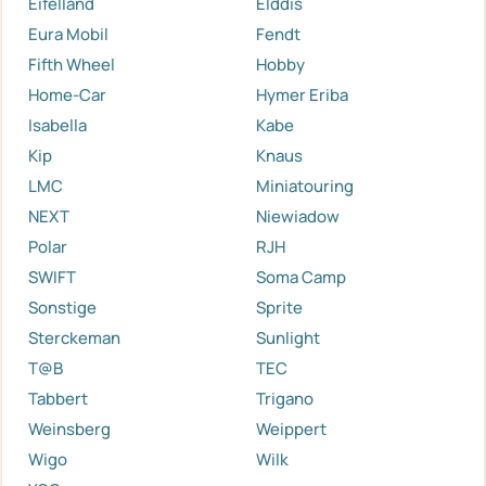
Eifelland
Elddis
Eura Mobil
Fendt
Fifth Wheel
Hobby
Home-Car
Hymer Eriba
Isabella
Kabe
Kip
Knaus
LMC
Miniatouring
NEXT
Niewiadow
Polar
RJH
SWIFT
Soma Camp
Sonstige
Sprite
Sterckeman
Sunlight
T@B
TEC
Tabbert
Trigano
Weinsberg
Weippert
Wigo
Wilk