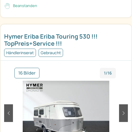
Beanstanden
Hymer Eriba Eriba Touring 530 !!!
TopPreis+Service !!!
Händlerinserat
Gebraucht
16 Bilder
1/16
zurück
weit