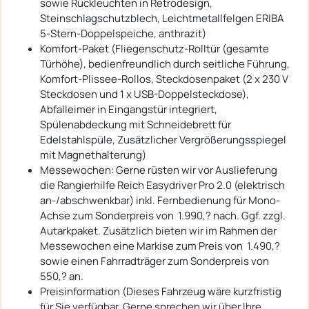
sowie Rückleuchten in Retrodesign,
Steinschlagschutzblech, Leichtmetallfelgen ERIBA
5-Stern-Doppelspeiche, anthrazit)
Komfort-Paket (Fliegenschutz-Rolltür (gesamte
Türhöhe), bedienfreundlich durch seitliche Führung,
Komfort-Plissee-Rollos, Steckdosenpaket (2 x 230 V
Steckdosen und 1 x USB-Doppelsteckdose),
Abfalleimer in Eingangstür integriert,
Spülenabdeckung mit Schneidebrett für
Edelstahlspüle, Zusätzlicher Vergrößerungsspiegel
mit Magnethalterung)
Messewochen: Gerne rüsten wir vor Auslieferung
die Rangierhilfe Reich Easydriver Pro 2.0 (elektrisch
an-/abschwenkbar) inkl. Fernbedienung für Mono-
Achse zum Sonderpreis von  1.990,? nach. Ggf. zzgl.
Autarkpaket. Zusätzlich bieten wir im Rahmen der
Messewochen eine Markise zum Preis von  1.490,?
sowie einen Fahrradträger zum Sonderpreis von 
550,? an.
Preisinformation (Dieses Fahrzeug wäre kurzfristig
für Sie verfügbar. Gerne sprechen wir über Ihre