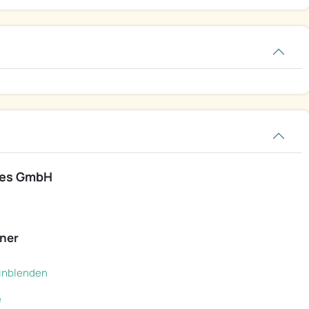
ces GmbH
ner
 einblenden
e