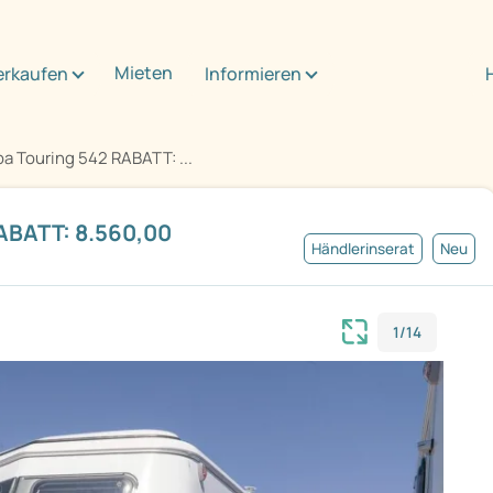
Mieten
erkaufen
Informieren
ba Touring 542 RABATT: ...
RABATT: 8.560,00
Händlerinserat
Neu
1/14