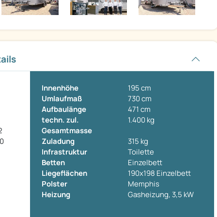
ails
Innenhöhe
195 cm
Umlaufmaß
730 cm
Aufbaulänge
471 cm
techn. zul.
1.400 kg
2
Gesamtmasse
00
Zuladung
315 kg
Infrastruktur
Toilette
Betten
Einzelbett
Liegeflächen
190x198 Einzelbett
Polster
Memphis
Heizung
Gasheizung, 3,5 kW