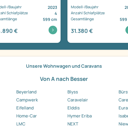
ell-/Baujahr
Modell-/Baujahr
2023
2
ahl Schlafplätze
Anzahl Schlafplätze
4
samtlänge
Gesamtlänge
599 cm
599
.890 €
31.380 €
Unsere Wohnwagen und Caravans
Von A nach Besser
Beyerland
Blyss
Bürs
Campwerk
Caravelair
Care
Eifelland
Elddis
Eura
Home-Car
Hymer Eriba
Isab
LMC
NEXT
Nie