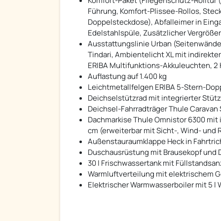
Komfort-Paket (Fliegenschutz-Rolltür 
Führung, Komfort-Plissee-Rollos, Stec
Doppelsteckdose), Abfalleimer in Eing
Edelstahlspüle, Zusätzlicher Vergröß
Ausstattungslinie Urban (Seitenwände,
Tindari, Ambientelicht XL mit indirekt
ERIBA Multifunktions-Akkuleuchten, 2 
Auflastung auf 1.400 kg
Leichtmetallfelgen ERIBA 5-Stern-Dopp
Deichselstützrad mit integrierter Stüt
Deichsel-Fahrradträger Thule Caravan S
Dachmarkise Thule Omnistor 6300 mit 
cm (erweiterbar mit Sicht-, Wind- und
Außenstauraumklappe Heck in Fahrtrich
Duschausrüstung mit Brausekopf und
30 l Frischwassertank mit Füllstandsa
Warmluftverteilung mit elektrischem G
Elektrischer Warmwasserboiler mit 5 l 