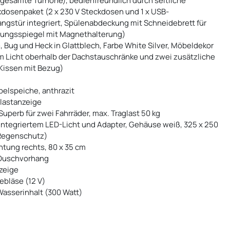
(gesamte Türhöhe), bedienfreundlich durch seitliche
kdosenpaket (2 x 230 V Steckdosen und 1 x USB-
angstür integriert, Spülenabdeckung mit Schneidebrett für
erungsspiegel mit Magnethalterung)
 Bug und Heck in Glattblech, Farbe White Silver, Möbeldekor
em Licht oberhalb der Dachstauschränke und zwei zusätzliche
Kissen mit Bezug)
elspeiche, anthrazit
zlastanzeige
uperb für zwei Fahrräder, max. Traglast 50 kg
integriertem LED-Licht und Adapter, Gehäuse weiß, 325 x 250
 Regenschutz)
tung rechts, 80 x 35 cm
 Duschvorhang
nzeige
ebläse (12 V)
Wasserinhalt (300 Watt)