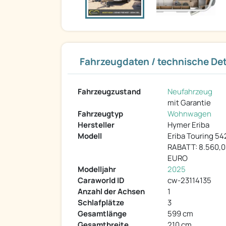
Fahrzeugdaten / technische Det
Fahrzeugzustand
Neufahrzeug
mit Garantie
Fahrzeugtyp
Wohnwagen
Hersteller
Hymer Eriba
Modell
Eriba Touring 54
RABATT: 8.560,
EURO
Modelljahr
2025
Caraworld ID
cw-23114135
Anzahl der Achsen
1
Schlafplätze
3
Gesamtlänge
599 cm
Gesamtbreite
210 cm