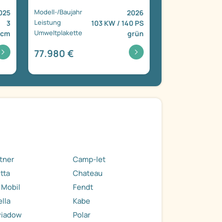
Modell-/Baujahr
025
2026
Leistung
3
103 KW / 140 PS
Umweltplakette
 cm
grün
77.980 €
tner
Camp-let
tta
Chateau
 Mobil
Fendt
ella
Kabe
wiadow
Polar