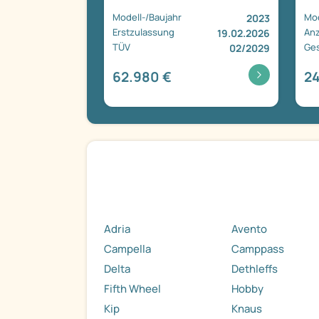
Modell-/Baujahr
Mod
2023
Erstzulassung
Anz
19.02.2026
TÜV
Ge
02/2029
62.980 €
24
Adria
Avento
Campella
Camppass
Delta
Dethleffs
Fifth Wheel
Hobby
Kip
Knaus