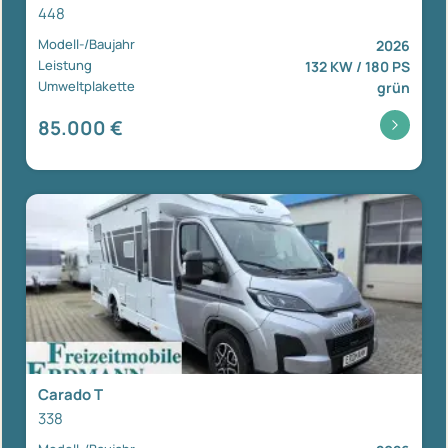
448
Modell-/Baujahr
2026
Leistung
132 KW / 180 PS
Umweltplakette
grün
85.000 €
Carado T
338