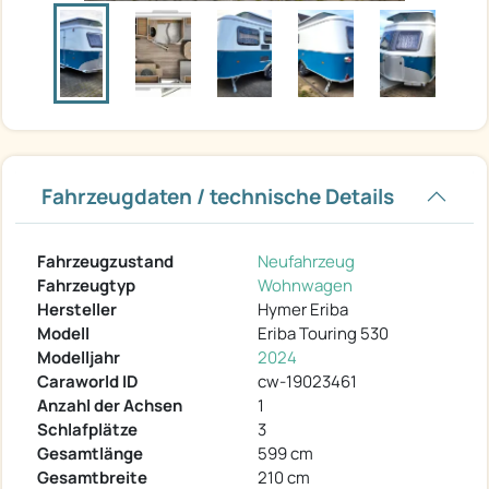
Fahrzeugdaten / technische Details
Fahrzeugzustand
Neufahrzeug
Fahrzeugtyp
Wohnwagen
Hersteller
Hymer Eriba
Modell
Eriba Touring 530
Modelljahr
2024
Caraworld ID
cw-19023461
Anzahl der Achsen
1
Schlafplätze
3
Gesamtlänge
599 cm
Gesamtbreite
210 cm