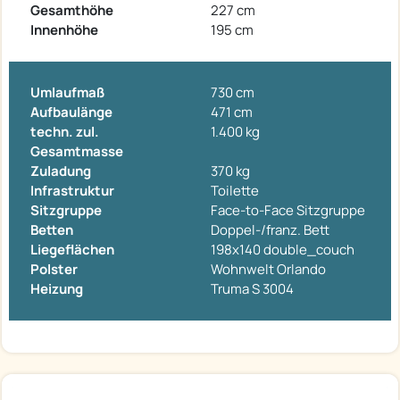
Gesamthöhe
227 cm
Innenhöhe
195 cm
Umlaufmaß
730 cm
Aufbaulänge
471 cm
techn. zul.
1.400 kg
Gesamtmasse
Zuladung
370 kg
Infrastruktur
Toilette
Sitzgruppe
Face-to-Face Sitzgruppe
Betten
Doppel-/franz. Bett
Liegeflächen
198x140 double_couch
Polster
Wohnwelt Orlando
Heizung
Truma S 3004