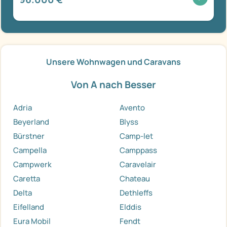
Unsere Wohnwagen und Caravans
Von A nach Besser
Adria
Avento
Beyerland
Blyss
Bürstner
Camp-let
Campella
Camppass
Campwerk
Caravelair
Caretta
Chateau
Delta
Dethleffs
Eifelland
Elddis
Eura Mobil
Fendt