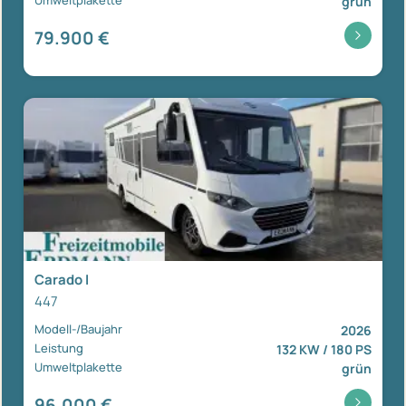
grün
79.900 €
Carado I
447
Modell-/Baujahr
2026
Leistung
132 KW / 180 PS
Umweltplakette
grün
96.000 €