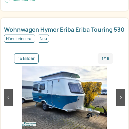
Wohnwagen Hymer Eriba Eriba Touring 530
Händlerinserat
Neu
16 Bilder
1/16
zurück
weit