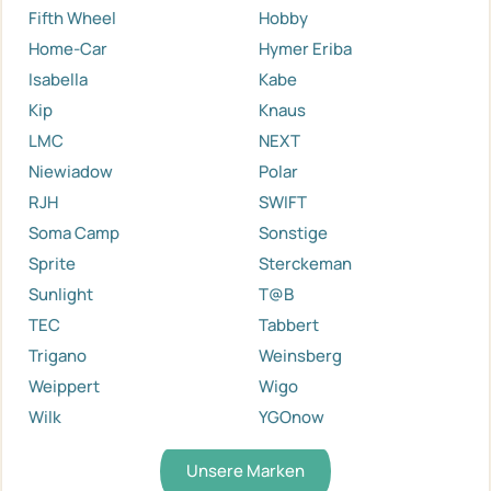
Fifth Wheel
Hobby
Home-Car
Hymer Eriba
Isabella
Kabe
Kip
Knaus
LMC
NEXT
Niewiadow
Polar
RJH
SWIFT
Soma Camp
Sonstige
Sprite
Sterckeman
Sunlight
T@B
TEC
Tabbert
Trigano
Weinsberg
Weippert
Wigo
Wilk
YGOnow
Unsere Marken