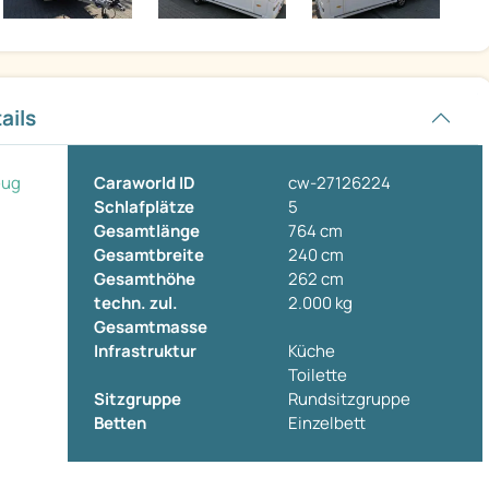
ails
eug
Caraworld ID
cw-27126224
Schlafplätze
5
Gesamtlänge
764 cm
Gesamtbreite
240 cm
Gesamthöhe
262 cm
techn. zul.
2.000 kg
Gesamtmasse
Infrastruktur
Küche
Toilette
Sitzgruppe
Rundsitzgruppe
Betten
Einzelbett