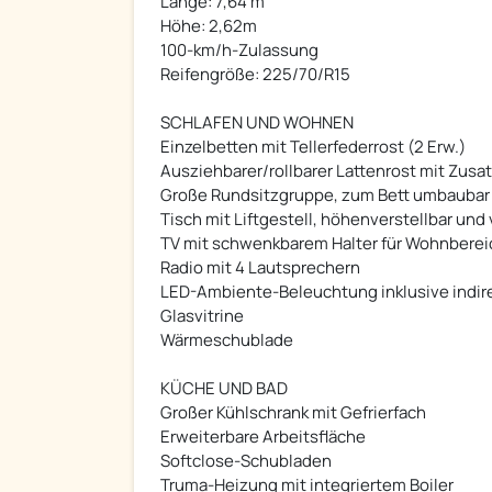
Länge: 7,64 m
Höhe: 2,62m
100-km/h-Zulassung
Reifengröße: 225/70/R15
SCHLAFEN UND WOHNEN
Einzelbetten mit Tellerfederrost (2 Erw.)
Ausziehbarer/rollbarer Lattenrost mit Zusat
Große Rundsitzgruppe, zum Bett umbaubar (
Tisch mit Liftgestell, höhenverstellbar und
TV mit schwenkbarem Halter für Wohnberei
Radio mit 4 Lautsprechern
LED-Ambiente-Beleuchtung inklusive indire
Glasvitrine
Wärmeschublade
KÜCHE UND BAD
Großer Kühlschrank mit Gefrierfach
Erweiterbare Arbeitsfläche
Softclose-Schubladen
Truma-Heizung mit integriertem Boiler