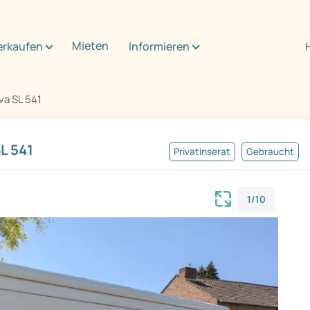
Mieten
erkaufen
Informieren
va SL 541
L 541
Privatinserat
Gebraucht
1/10