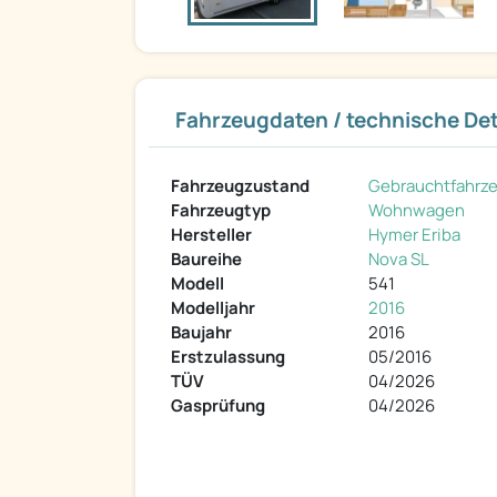
Fahrzeugdaten / technische Det
Fahrzeugzustand
Gebrauchtfahrz
Fahrzeugtyp
Wohnwagen
Hersteller
Hymer Eriba
Baureihe
Nova SL
Modell
541
Modelljahr
2016
Baujahr
2016
Erstzulassung
05/2016
TÜV
04/2026
Gasprüfung
04/2026