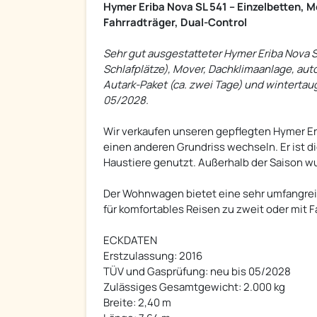
Hymer Eriba Nova SL 541 – Einzelbetten, M
Fahrradträger, Dual-Control
Sehr gut ausgestatteter Hymer Eriba Nova 
Schlafplätze), Mover, Dachklimaanlage, aut
Autark-Paket (ca. zwei Tage) und wintertau
05/2028.
Wir verkaufen unseren gepflegten Hymer Eri
einen anderen Grundriss wechseln. Er ist d
Haustiere genutzt. Außerhalb der Saison wu
Der Wohnwagen bietet eine sehr umfangreich
für komfortables Reisen zu zweit oder mit F
ECKDATEN
Erstzulassung: 2016
TÜV und Gasprüfung: neu bis 05/2028
Zulässiges Gesamtgewicht: 2.000 kg
Breite: 2,40 m