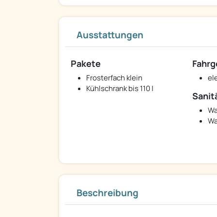
Ausstattungen
Pakete
Fahrg
Frosterfach klein
el
Kühlschrank bis 110 l
Sanit
Wa
Wa
Beschreibung