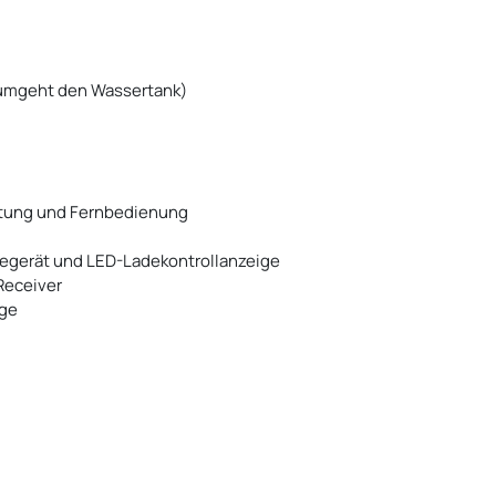
(umgeht den Wassertank)
tung und Fernbedienung
degerät und LED-Ladekontrollanzeige
Receiver
ige