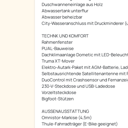
Duschwanneneinlage aus Holz
Abwassertank unterflur
Abwasser beheizbar
City-Wasseranschluss mit Druckminderer 
TECHNK UND KOMFORT
Rahmenfenster
PUAL-Bauweise
Dachklimaanlage Dometic mit LED-Beleuch
Truma XT-Mover
Elektro-Autark-Paket mit AGM-Batterie, La
Selbstausrichtende Satellitenantenne mit 
DuoControl mit Crashsensor und Fernanze
230-V-Steckdose und USB-Ladedose
Vorzeltsteckdose
Bigfoot-Stützen
AUSSENAUSSTATTUNG
Omnistor-Markise (4,5m)
Thule-Fahrradträger (E-Bike geeignet)