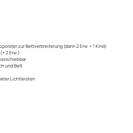
zpolster zur Bettverbreiterung (dann 2 Erw. + 1 Kind)
+ 2 Erw.)
 verschiebbar
ch und Bett
kter Lichtleisten