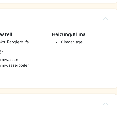
estell
Heizung/Klima
ektr. Rangierhilfe
Klimaanlage
är
rmwasser
rmwasserboiler