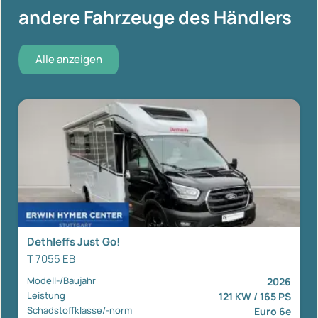
andere Fahrzeuge des Händlers
Alle anzeigen
Dethleffs Just Go!
T 7055 EB
Modell-/Baujahr
2026
Leistung
121 KW / 165 PS
Schadstoffklasse/-norm
Euro 6e