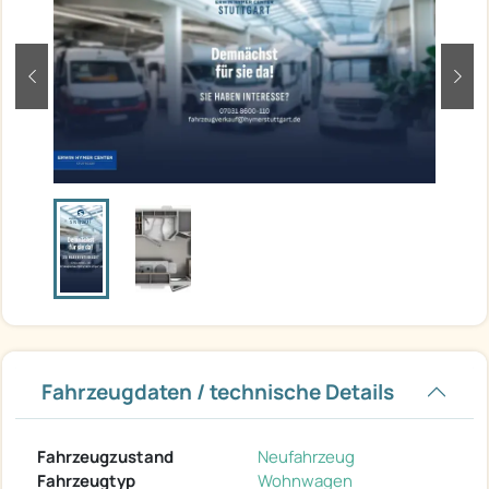
zurück
weit
Fahrzeugdaten / technische Details
Fahrzeugzustand
Neufahrzeug
Fahrzeugtyp
Wohnwagen