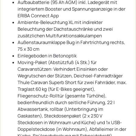
Aufbaubatterie (95 Ah AGM) inkl. Ladegerät mit
integriertem Booster und Spannungsanzeige in der
ERIBA Connect App
Ambiente-Beleuchtung XL mit indirekter
Beleuchtung der Dachstauschränke und zwei
zusätzlichen Multifunktionsakkulampen
Außenstauraumklappe Bug in Fahrtrichtung rechts,
75 x 30 cm
Einlegeboden in Betonoptik
Moving-Paket (Abstützfuß (4 Stk.) für
Caravanstützen: Verhindert Einsinken oder
Wegrutschen der Stützen, Deichsel-Fahrradträger
Thule Caravan Superb Short für zwei Fahrräder, max.
Traglast 60 kg (für E-Bikes geeignet),
Fliegenschutz-Rolltür (gesamte Türhöhe),
bedienfreundlich durch seitliche Führung, 22 l
Abwassertank, rollbar (Unterbringung im
Gaskasten), Steckdosenpaket (2 x 230 V
Steckdosen in Wohnraum und Küche) und 1x USB-
Doppelsteckdose (in Wohnraum), Abfalleimer in der
Küche, Spülenabdeckung mit Schneidebrett)