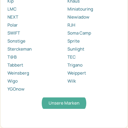
Kip
Knaus
LMC
Miniatouring
NEXT
Niewiadow
Polar
RJH
SWIFT
Soma Camp
Sonstige
Sprite
Sterckeman
Sunlight
T@B
TEC
Tabbert
Trigano
Weinsberg
Weippert
Wigo
Wilk
YGOnow
Unsere Marken