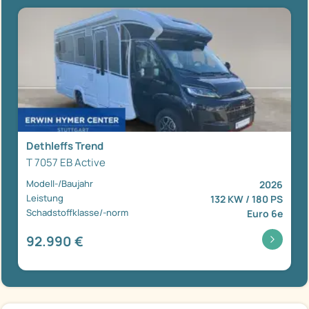
Dethleffs Trend
T 7057 EB Active
Modell-/Baujahr
2026
Leistung
132 KW / 180 PS
Schadstoffklasse/-norm
Euro 6e
92.990 €