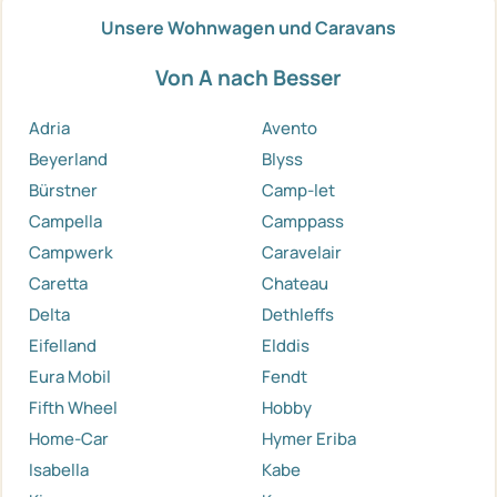
Unsere Wohnwagen und Caravans
Von A nach Besser
Adria
Avento
Beyerland
Blyss
Bürstner
Camp-let
Campella
Camppass
Campwerk
Caravelair
Caretta
Chateau
Delta
Dethleffs
Eifelland
Elddis
Eura Mobil
Fendt
Fifth Wheel
Hobby
Home-Car
Hymer Eriba
Isabella
Kabe