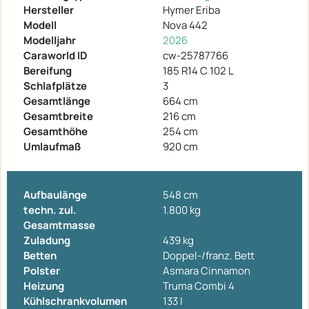
Hersteller
Hymer Eriba
Modell
Nova 442
Modelljahr
2026
Caraworld ID
cw-25787766
Bereifung
185 R14 C 102 L
Schlafplätze
3
Gesamtlänge
664 cm
Gesamtbreite
216 cm
Gesamthöhe
254 cm
Umlaufmaß
920 cm
Aufbaulänge
548 cm
techn. zul.
1.800 kg
Gesamtmasse
Zuladung
439 kg
Betten
Doppel-/franz. Bett
Polster
Asmara Cinnamon
Heizung
Truma Combi 4
Kühlschrankvolumen
133 l