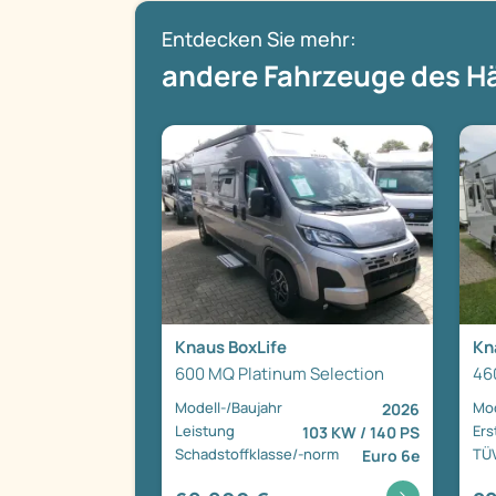
Entdecken Sie mehr:
andere Fahrzeuge des H
Knaus BoxLife
Kn
600 MQ Platinum Selection
46
Modell-/Baujahr
Mod
2026
Leistung
Ers
103 KW / 140 PS
Schadstoffklasse/-norm
TÜ
Euro 6e