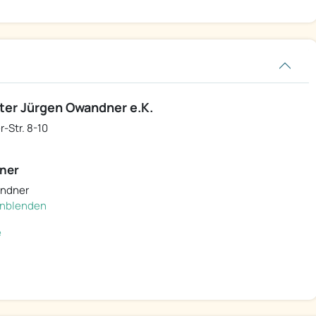
er Jürgen Owandner e.K.
Str. 8-10
ner
andner
einblenden
e