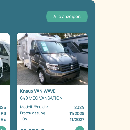
Alle anzeigen
Knaus VAN WAVE
640 MEG VANSATION
Modell-/Baujahr
026
2024
Erstzulassung
0 PS
11/2025
TÜV
 6e
11/2027