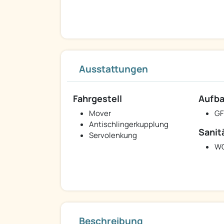
Ausstattungen
Fahrgestell
Aufb
Mover
GF
Antischlingerkupplung
Sanit
Servolenkung
W
Beschreibung