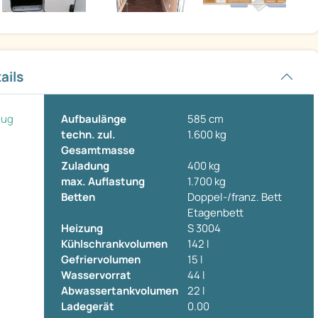
ails
eug
Aufbaulänge
585 cm
techn. zul.
1.600 kg
Gesamtmasse
Zuladung
400 kg
max. Auflastung
1.700 kg
Betten
Doppel-/franz. Bett
Etagenbett
Heizung
S 3004
Kühlschrankvolumen
142 l
Gefriervolumen
15 l
Wasservorrat
44 l
Abwassertankvolumen
22 l
Ladegerät
0.00