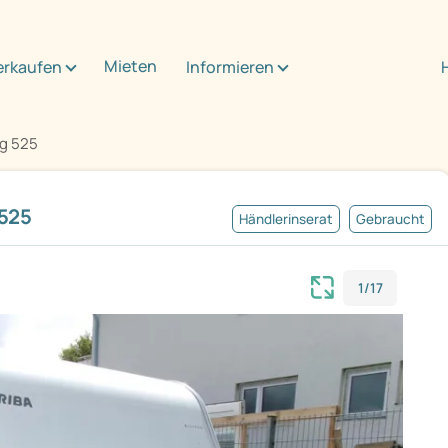
Mieten
erkaufen
Informieren
ng 525
525
Händlerinserat
Gebraucht
1/17