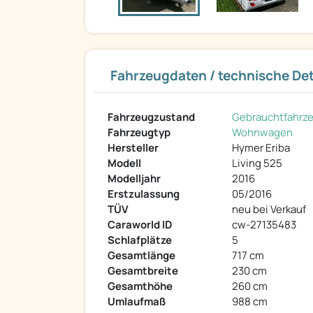
Fahrzeugdaten / technische Det
Fahrzeugzustand
Gebrauchtfahrz
Fahrzeugtyp
Wohnwagen
Hersteller
Hymer Eriba
Modell
Living 525
Modelljahr
2016
Erstzulassung
05/2016
TÜV
neu bei Verkauf
Caraworld ID
cw-27135483
Schlafplätze
5
Gesamtlänge
717 cm
Gesamtbreite
230 cm
Gesamthöhe
260 cm
Umlaufmaß
988 cm