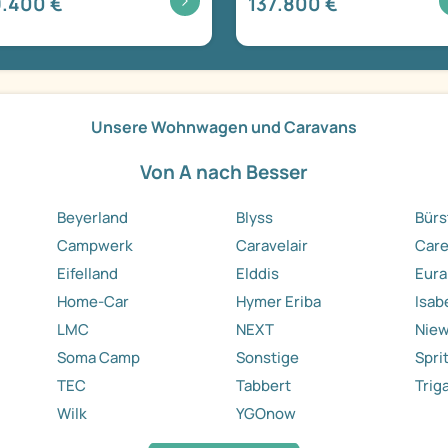
.400 €
137.800 €
Unsere Wohnwagen und Caravans
Von A nach Besser
Beyerland
Blyss
Bürs
Campwerk
Caravelair
Care
Eifelland
Elddis
Eura
Home-Car
Hymer Eriba
Isab
LMC
NEXT
Nie
Soma Camp
Sonstige
Spri
TEC
Tabbert
Trig
Wilk
YGOnow