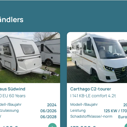
ändlers
aus Südwind
Carthago C2-tourer
0 EU 60 Years
I 141 KB-LE comfort 4.2t
ell-/Baujahr
Modell-/Baujahr
2024
2
tzulassung
Leistung
06/2026
125 KW / 17
V
Schadstoffklasse/-norm
06/2028
Euro