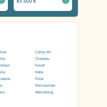
83.500 €
tner
Camp-let
tta
Chateau
 Mobil
Fendt
ella
Kabe
wiadow
Polar
te
Sterckeman
ano
Weinsberg