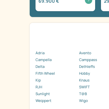
69.900 €
29
Adria
Avento
Campella
Camppass
Delta
Dethleffs
Fifth Wheel
Hobby
Kip
Knaus
RJH
SWIFT
Sunlight
T@B
Weippert
Wigo