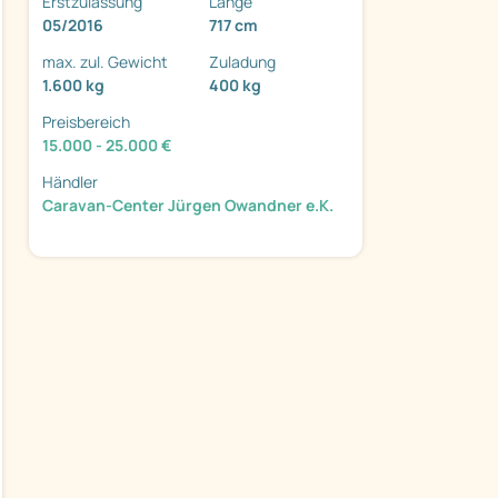
Erstzulassung
Länge
05/2016
717 cm
max. zul. Gewicht
Zuladung
1.600 kg
400 kg
Preisbereich
ter
15.000 - 25.000 €
Händler
Caravan-Center Jürgen Owandner e.K.