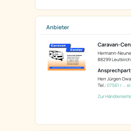
Anbieter
Caravan-Cent
Hermann-Neuner-
88299 Leutkirch
Ansprechpart
Herr Jürgen Ow
Tel.:
07561 / ... 
Zur Händlerseit