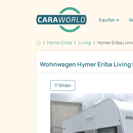
Kaufen
V
Hymer Eriba
Living
Hymer Eriba Livi
Wohnwagen Hymer Eriba Living 
17 Bilder