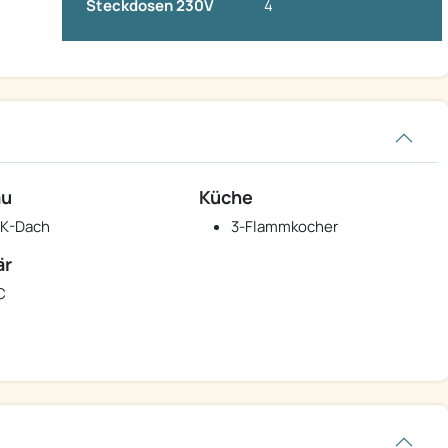
Steckdosen 230V
4
au
Küche
K-Dach
3-Flammkocher
är
C