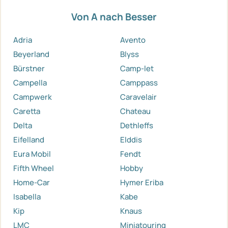
Von A nach Besser
Adria
Avento
Beyerland
Blyss
Bürstner
Camp-let
Campella
Camppass
Campwerk
Caravelair
Caretta
Chateau
Delta
Dethleffs
Eifelland
Elddis
Eura Mobil
Fendt
Fifth Wheel
Hobby
Home-Car
Hymer Eriba
Isabella
Kabe
Kip
Knaus
LMC
Miniatouring