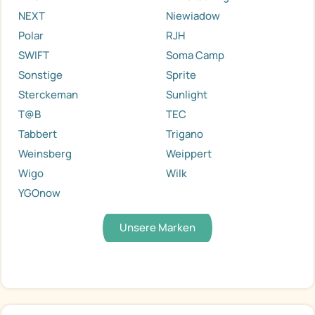
NEXT
Niewiadow
Polar
RJH
SWIFT
Soma Camp
Sonstige
Sprite
Sterckeman
Sunlight
T@B
TEC
Tabbert
Trigano
Weinsberg
Weippert
Wigo
Wilk
YGOnow
Unsere Marken