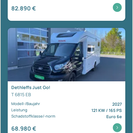
82.890 €
Dethleffs Just Go!
T 6815 EB
Modell-/Baujahr
2027
Leistung
121 KW / 165 PS
Schadstoffklasse/-norm
Euro 6e
68.980 €