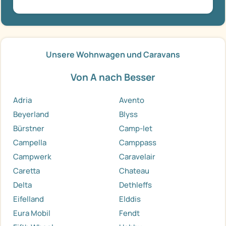
Unsere Wohnwagen und Caravans
Von A nach Besser
Adria
Avento
Beyerland
Blyss
Bürstner
Camp-let
Campella
Camppass
Campwerk
Caravelair
Caretta
Chateau
Delta
Dethleffs
Eifelland
Elddis
Eura Mobil
Fendt