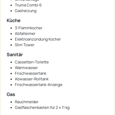
Truma Combi 6
Gasheizung
Küche
3-Flammkocher
Abfalleimer
Elektroanzündung Kocher
Slim Tower
Sanitär
Cassetten-Toilette
Warmwasser
Frischwassertank
Abwasser-Rolltank
Frischwassertank-Anzeige
Gas
Rauchmelder
Gasflaschenkasten für 2 x 11 kg