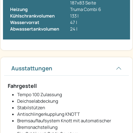
187x83 Seite
Heizung
Truma Combi 6
Kühlschrankvolumen
133 l
Wasservorrat
47 l
Abwassertankvolumen
24 l
Ausstattungen
Fahrgestell
Tempo 100 Zulassung
Deichselabdeckung
Stabilstützen
Antischlingerkupplung KNOTT
Bremsauflaufsystem Knott mit automatischer
Bremsnachstellung