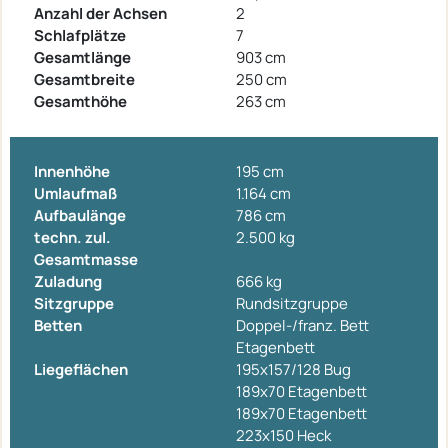
Anzahl der Achsen
2
Schlafplätze
7
Gesamtlänge
903 cm
Gesamtbreite
250 cm
Gesamthöhe
263 cm
Innenhöhe
195 cm
Umlaufmaß
1.164 cm
Aufbaulänge
786 cm
techn. zul.
2.500 kg
Gesamtmasse
Zuladung
666 kg
Sitzgruppe
Rundsitzgruppe
Betten
Doppel-/franz. Bett
Etagenbett
Liegeflächen
195x157/128 Bug
189x70 Etagenbett
189x70 Etagenbett
223x150 Heck