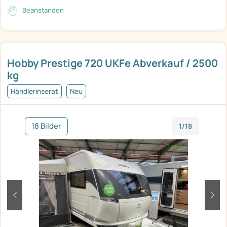
Beanstanden
Hobby Prestige 720 UKFe Abverkauf / 2500
kg
Händlerinserat
Neu
18 Bilder
1/18
zurück
weit