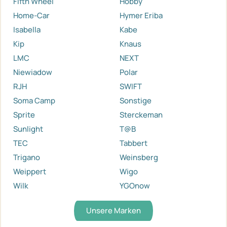
Fifth Wheel
Hobby
Home-Car
Hymer Eriba
Isabella
Kabe
Kip
Knaus
LMC
NEXT
Niewiadow
Polar
RJH
SWIFT
Soma Camp
Sonstige
Sprite
Sterckeman
Sunlight
T@B
TEC
Tabbert
Trigano
Weinsberg
Weippert
Wigo
Wilk
YGOnow
Unsere Marken