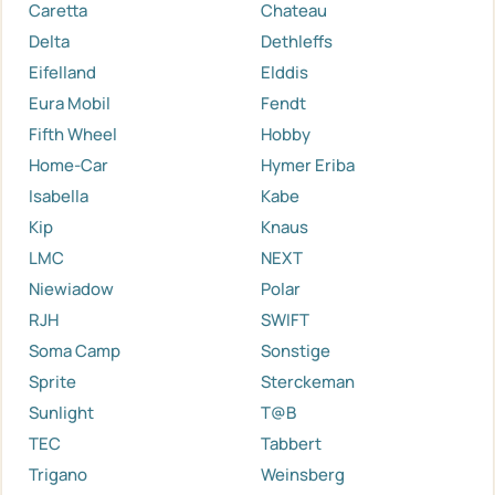
Caretta
Chateau
Delta
Dethleffs
Eifelland
Elddis
Eura Mobil
Fendt
Fifth Wheel
Hobby
Home-Car
Hymer Eriba
Isabella
Kabe
Kip
Knaus
LMC
NEXT
Niewiadow
Polar
RJH
SWIFT
Soma Camp
Sonstige
Sprite
Sterckeman
Sunlight
T@B
TEC
Tabbert
Trigano
Weinsberg