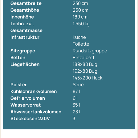
Gesamtbreite
230 cm
Gesamthöhe
250 cm
Innenhöhe
189 cm
techn. zul.
1.550 kg
Gesamtmasse
Infrastruktur
Küche
Toilette
Sitzgruppe
Rundsitzgruppe
Betten
Einzelbett
Liegeflächen
189x80 Bug
192x80 Bug
145x200 Heck
Polster
Serie
Kühlschrankvolumen
87 l
Gefriervolumen
6 l
Wasservorrat
35 l
Abwassertankvolumen
23 l
Steckdosen 230V
3