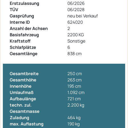
Erstzulassung
06/2026
TÜV
06/2028
Gasprüfung
neu bei Verkauf
Interne ID
624020
Anzahl der Achsen
2
Basisfahrzeug
2200 KG
Kraftstoff
Sonstige
Schlafplätze
6
Gesamtlänge
838 cm
Gesamtbreite
250 cm
Gesamthöhe
263 cm
Innenhöhe
195 cm
Umlaufmaß
1.092 cm
Aufbaulänge
721 cm
techn. zul.
2.200 kg
Gesamtmasse
Zuladung
464 kg
max. Auflastung
190 kg