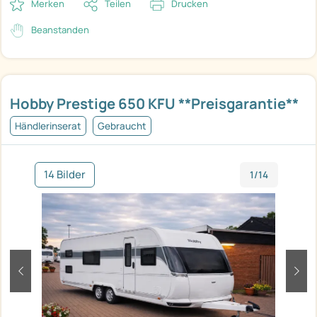
Merken
Teilen
Drucken
Beanstanden
Hobby Prestige 650 KFU **Preisgarantie**
Händlerinserat
Gebraucht
14 Bilder
1/14
zurück
weit