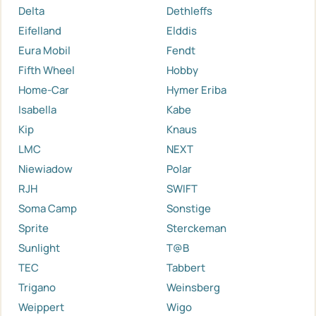
Delta
Dethleffs
Eifelland
Elddis
Eura Mobil
Fendt
Fifth Wheel
Hobby
Home-Car
Hymer Eriba
Isabella
Kabe
Kip
Knaus
LMC
NEXT
Niewiadow
Polar
RJH
SWIFT
Soma Camp
Sonstige
Sprite
Sterckeman
Sunlight
T@B
TEC
Tabbert
Trigano
Weinsberg
Weippert
Wigo