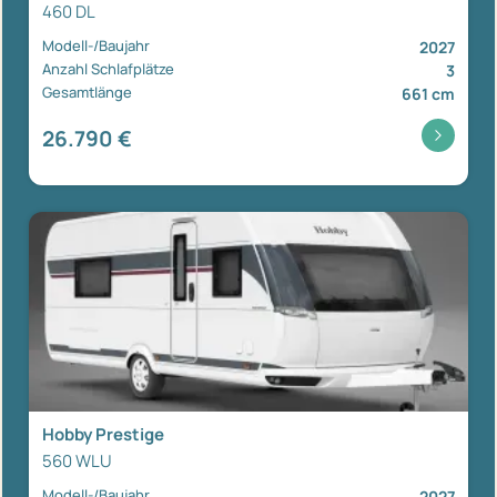
460 DL
Modell-/Baujahr
2027
Anzahl Schlafplätze
3
Gesamtlänge
661 cm
26.790 €
Hobby Prestige
560 WLU
Modell-/Baujahr
2027