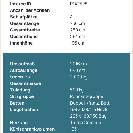
Interne ID
P14T528
Anzahl der Achsen
1
Schlafplätze
4
Gesamtlänge
756 cm
Gesamtbreite
250 cm
Gesamthöhe
264 cm
Innenhöhe
195 cm
Umlaufmaß
1.016 cm
Aufbaulänge
640 cm
techn. zul.
2.000 kg
Gesamtmasse
Zuladung
509 kg
Sitzgruppe
Rundsitzgruppe
Betten
Doppel-/franz. Bett
Liegeflächen
198 x 138/115 Heck
223 x 160/130 Bug
Heizung
Truma Combi 6
Kühlschrankvolumen
133 l