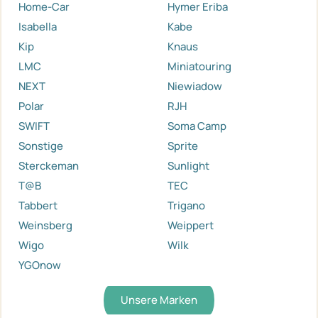
Home-Car
Hymer Eriba
Isabella
Kabe
Kip
Knaus
LMC
Miniatouring
NEXT
Niewiadow
Polar
RJH
SWIFT
Soma Camp
Sonstige
Sprite
Sterckeman
Sunlight
T@B
TEC
Tabbert
Trigano
Weinsberg
Weippert
Wigo
Wilk
YGOnow
Unsere Marken