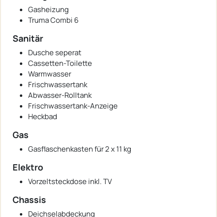
Gasheizung
Truma Combi 6
Sanitär
Dusche seperat
Cassetten-Toilette
Warmwasser
Frischwassertank
Abwasser-Rolltank
Frischwassertank-Anzeige
Heckbad
Gas
Gasflaschenkasten für 2 x 11 kg
Elektro
Vorzeltsteckdose inkl. TV
Chassis
Deichselabdeckung