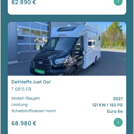
82.890 €
Dethleffs Just Go!
T 6815 EB
Modell-/Baujahr
2027
Leistung
121 KW / 165 PS
Schadstoffklasse/-norm
Euro 6e
68.980 €