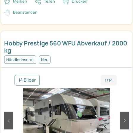
Merken
Teilen
Drucken
Beanstanden
Hobby Prestige 560 WFU Abverkauf / 2000
kg
Händlerinserat
Neu
14 Bilder
1/14
zurück
weit