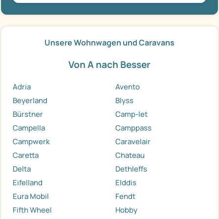
Unsere Wohnwagen und Caravans
Von A nach Besser
Adria
Avento
Beyerland
Blyss
Bürstner
Camp-let
Campella
Camppass
Campwerk
Caravelair
Caretta
Chateau
Delta
Dethleffs
Eifelland
Elddis
Eura Mobil
Fendt
Fifth Wheel
Hobby