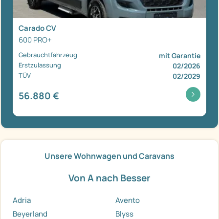
Carado CV
600 PRO+
Gebrauchtfahrzeug
mit Garantie
Erstzulassung
02/2026
TÜV
02/2029
56.880 €
Unsere Wohnwagen und Caravans
Von A nach Besser
Adria
Avento
Beyerland
Blyss