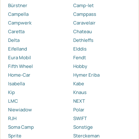
Bürstner
Camp-let
Campella
Camppass
Campwerk
Caravelair
Caretta
Chateau
Delta
Dethleffs
Eifelland
Elddis
Eura Mobil
Fendt
Fifth Wheel
Hobby
Home-Car
Hymer Eriba
Isabella
Kabe
Kip
Knaus
LMC
NEXT
Niewiadow
Polar
RJH
SWIFT
Soma Camp
Sonstige
Sprite
Sterckeman