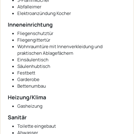
3-Flammkocher
Abfalleimer
Elektroanzündung Kocher
Inneneinrichtung
Fliegenschutztür
Fliegengittertür
Wohnraumtüre mit Innenverkleidung und
praktischen Ablagefächern
Einsäulentisch
Säulenhubtisch
Festbett
Garderobe
Bettenumbau
Heizung/Klima
Gasheizung
Sanitär
Toilette eingebaut
Abwasser