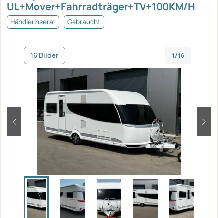
UL+Mover+Fahrradträger+TV+100KM/H
Händlerinserat
Gebraucht
16 Bilder
1/16
zurück
weit