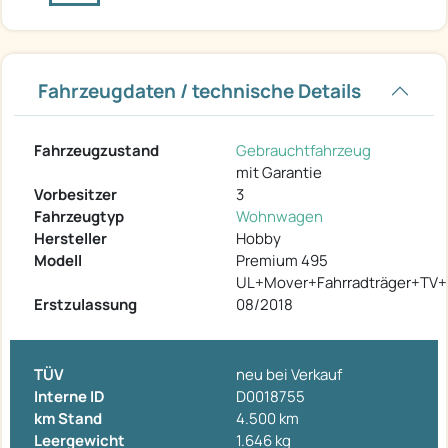
Fahrzeugdaten / technische Details
Fahrzeugzustand
Gebrauchtfahrzeug
mit Garantie
Vorbesitzer
3
Fahrzeugtyp
Wohnwagen
Hersteller
Hobby
Modell
Premium 495
UL+Mover+Fahrradträger+TV
Erstzulassung
08/2018
TÜV
neu bei Verkauf
Interne ID
D0018755
km Stand
4.500 km
Leergewicht
1.646 kg