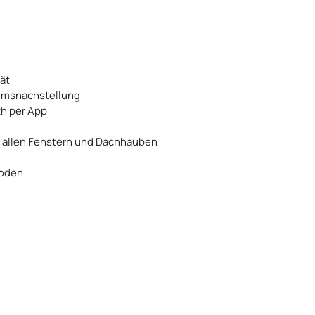
ät
emsnachstellung
h per App
n allen Fenstern und Dachhauben
Boden