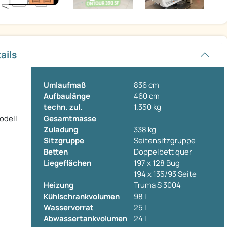
ails
Umlaufmaß
836 cm
Aufbaulänge
460 cm
techn. zul.
1.350 kg
odell
Gesamtmasse
Zuladung
338 kg
Sitzgruppe
Seitensitzgruppe
Betten
Doppelbett quer
Liegeflächen
197 x 128 Bug
194 x 135/93 Seite
Heizung
Truma S 3004
Kühlschrankvolumen
98 l
Wasservorrat
25 l
Abwassertankvolumen
24 l