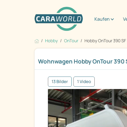
Kaufen
V
Hobby
OnTour
Hobby OnTour 390 SF
Wohnwagen Hobby OnTour 390 S
13 Bilder
1 Video