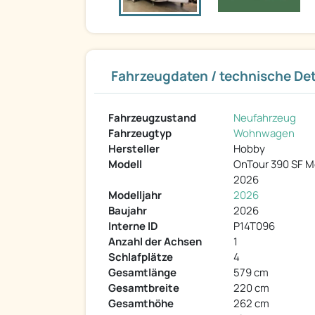
Fahrzeugdaten / technische Det
Fahrzeugzustand
Neufahrzeug
Fahrzeugtyp
Wohnwagen
Hersteller
Hobby
Modell
OnTour 390 SF M
2026
Modelljahr
2026
Baujahr
2026
Interne ID
P14T096
Anzahl der Achsen
1
Schlafplätze
4
Gesamtlänge
579 cm
Gesamtbreite
220 cm
Gesamthöhe
262 cm