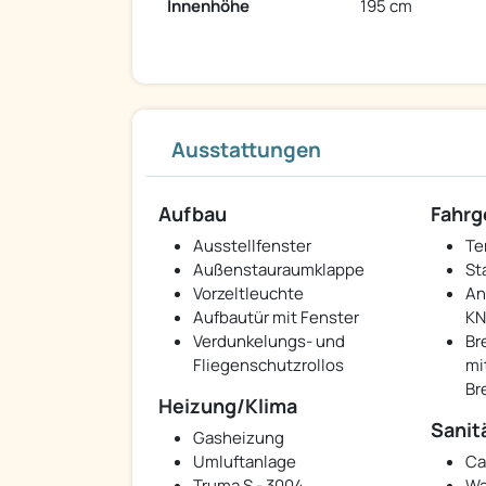
Innenhöhe
195 cm
Ausstattungen
Aufbau
Fahrg
Ausstellfenster
Te
Außenstauraumklappe
St
Vorzeltleuchte
An
Aufbautür mit Fenster
K
Verdunkelungs- und
Br
Fliegenschutzrollos
mi
Br
Heizung/Klima
Sanit
Gasheizung
Umluftanlage
Ca
Truma S - 3004
Wa