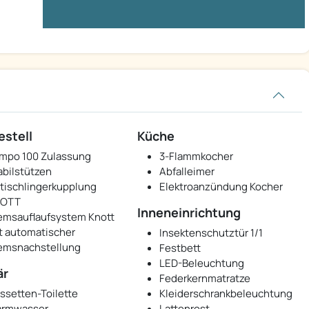
estell
Küche
mpo 100 Zulassung
3-Flammkocher
abilstützen
Abfalleimer
tischlingerkupplung
Elektroanzündung Kocher
NOTT
Inneneinrichtung
emsauflaufsystem Knott
t automatischer
Insektenschutztür 1/1
emsnachstellung
Festbett
LED-Beleuchtung
är
Federkernmatratze
ssetten-Toilette
Kleiderschrankbeleuchtung
rmwasser
Lattenrost