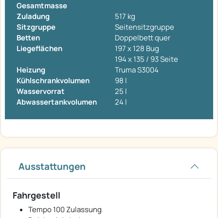
Gesamtmasse
Zuladung
517 kg
Sitzgruppe
Seitensitzgruppe
Betten
Doppelbett quer
Liegeflächen
197 x 128 Bug
194 x 135 / 93 Seite
Heizung
Truma S3004
Kühlschrankvolumen
98 l
Wasservorrat
25 l
Abwassertankvolumen
24 l
Ausstattungen
Fahrgestell
Tempo 100 Zulassung