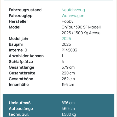
Fahrzeugzustand
Neufahrzeug
Fahrzeugtyp
Wohnwagen
Hersteller
Hobby
Modell
OnTour 390 SF Modell
2025 / 1500 Kg Achse
Modelljahr
2025
Baujahr
2025
Interne ID
P14S003
Anzahl der Achsen
1
Schlafplätze
4
Gesamtlänge
579 cm
Gesamtbreite
220 cm
Gesamthöhe
262 cm
Innenhöhe
195 cm
Umlaufmaß
836 cm
Aufbaulänge
460 cm
techn. zul.
1.500 kg