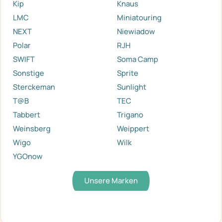
Kip
Knaus
LMC
Miniatouring
NEXT
Niewiadow
Polar
RJH
SWIFT
Soma Camp
Sonstige
Sprite
Sterckeman
Sunlight
T@B
TEC
Tabbert
Trigano
Weinsberg
Weippert
Wigo
Wilk
YGOnow
Unsere Marken