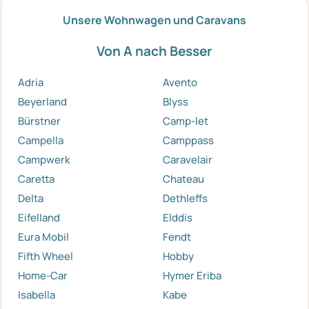
Unsere Wohnwagen und Caravans
Von A nach Besser
Adria
Avento
Beyerland
Blyss
Bürstner
Camp-let
Campella
Camppass
Campwerk
Caravelair
Caretta
Chateau
Delta
Dethleffs
Eifelland
Elddis
Eura Mobil
Fendt
Fifth Wheel
Hobby
Home-Car
Hymer Eriba
Isabella
Kabe