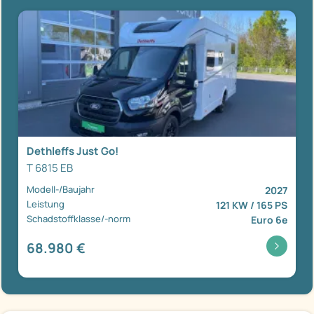
Dethleffs Just Go!
T 6815 EB
Modell-/Baujahr
2027
Leistung
121 KW / 165 PS
Schadstoffklasse/-norm
Euro 6e
68.980 €