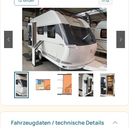
12 Bilder
1/12
zurück
weit
Fahrzeugdaten / technische Details