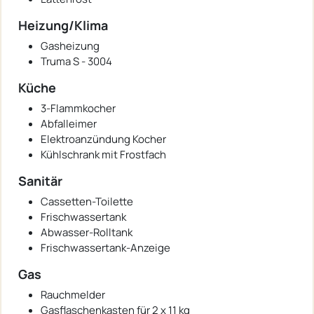
Heizung/Klima
Gasheizung
Truma S - 3004
Küche
3-Flammkocher
Abfalleimer
Elektroanzündung Kocher
Kühlschrank mit Frostfach
Sanitär
Cassetten-Toilette
Frischwassertank
Abwasser-Rolltank
Frischwassertank-Anzeige
Gas
Rauchmelder
Gasflaschenkasten für 2 x 11 kg