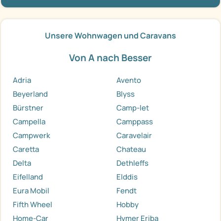
Unsere Wohnwagen und Caravans
Von A nach Besser
Adria
Avento
Beyerland
Blyss
Bürstner
Camp-let
Campella
Camppass
Campwerk
Caravelair
Caretta
Chateau
Delta
Dethleffs
Eifelland
Elddis
Eura Mobil
Fendt
Fifth Wheel
Hobby
Home-Car
Hymer Eriba