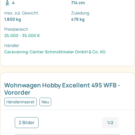
4
714 cm
max. zul. Gewicht
Zuladung
1.800 kg
479 kg
Preisbereich
25.000 - 35.000 €
Händler
Caravaning-Center Schmidtmeier GmbH & Co. KG
Wohnwagen Hobby Excellent 495 WFB -
Vororder
Händlerinserat
Neu
2 Bilder
1/2