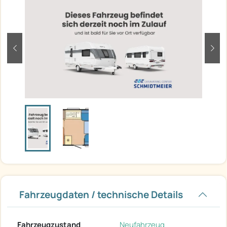
zurück
weit
Fahrzeugdaten / technische Details
Fahrzeugzustand
Neufahrzeug