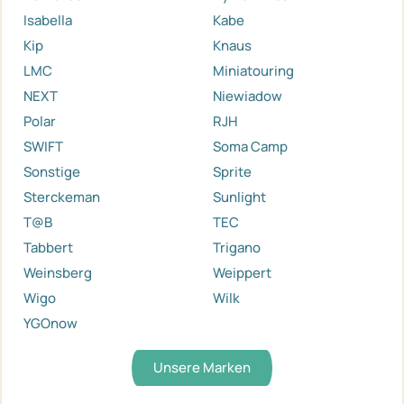
Isabella
Kabe
Kip
Knaus
LMC
Miniatouring
NEXT
Niewiadow
Polar
RJH
SWIFT
Soma Camp
Sonstige
Sprite
Sterckeman
Sunlight
T@B
TEC
Tabbert
Trigano
Weinsberg
Weippert
Wigo
Wilk
YGOnow
Unsere Marken