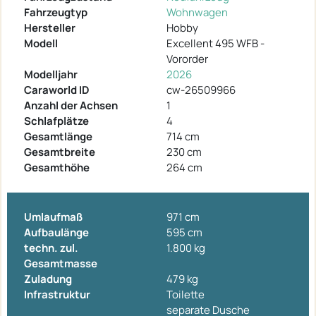
Fahrzeugtyp
Wohnwagen
Hersteller
Hobby
Modell
Excellent 495 WFB -
Vororder
Modelljahr
2026
Caraworld ID
cw-26509966
Anzahl der Achsen
1
Schlafplätze
4
Gesamtlänge
714 cm
Gesamtbreite
230 cm
Gesamthöhe
264 cm
Umlaufmaß
971 cm
Aufbaulänge
595 cm
techn. zul.
1.800 kg
Gesamtmasse
Zuladung
479 kg
Infrastruktur
Toilette
separate Dusche