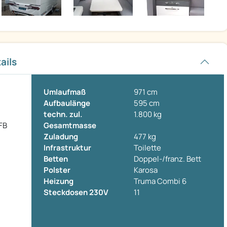
ails
Umlaufmaß
971 cm
Aufbaulänge
595 cm
techn. zul.
1.800 kg
FB
Gesamtmasse
Zuladung
477 kg
Infrastruktur
Toilette
Betten
Doppel-/franz. Bett
Polster
Karosa
Heizung
Truma Combi 6
Steckdosen 230V
11