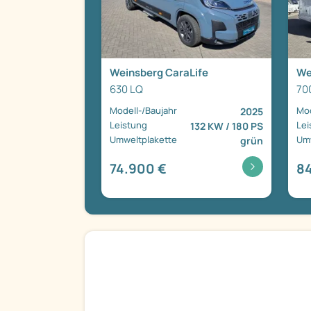
Weinsberg CaraLife
We
630 LQ
70
Modell-/Baujahr
Mod
2025
Leistung
Lei
132 KW / 180 PS
Umweltplakette
Umw
grün
74.900 €
8