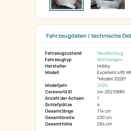
Fahrzeugdaten / technische Det
Fahrzeugzustand
Neufahrzeug
Fahrzeugtyp
Wohnwagen
Hersteller
Hobby
Modell
Excellent 495 W
*Modell 2026*
Modelljahr
2026
Caraworld ID
cw-26210885
Anzahl der Achsen
1
Schlafplätze
4
Gesamtlänge
714 cm
Gesamtbreite
230 cm
Gesamthöhe
264 cm