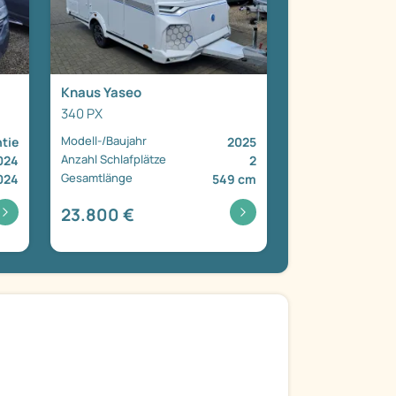
Knaus Yaseo
340 PX
Modell-/Baujahr
tie
2025
Anzahl Schlafplätze
024
2
Gesamtlänge
024
549 cm
23.800 €