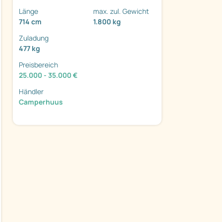
Länge
max. zul. Gewicht
714 cm
1.800 kg
Zuladung
477 kg
Preisbereich
ter
25.000 - 35.000 €
Händler
Camperhuus