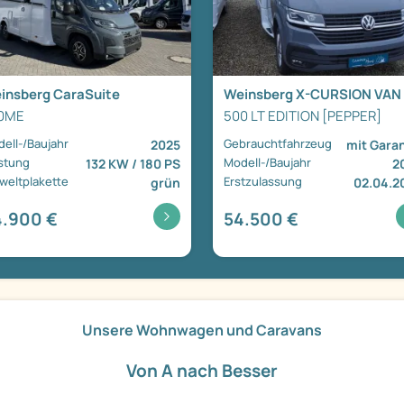
insberg CaraSuite
Weinsberg X-CURSION VAN
0ME
500 LT EDITION [PEPPER]
ell-/Baujahr
Gebrauchtfahrzeug
2025
mit Garan
stung
Modell-/Baujahr
132 KW / 180 PS
2
eltplakette
Erstzulassung
grün
02.04.2
4.900 €
54.500 €
Unsere Wohnwagen und Caravans
Von A nach Besser