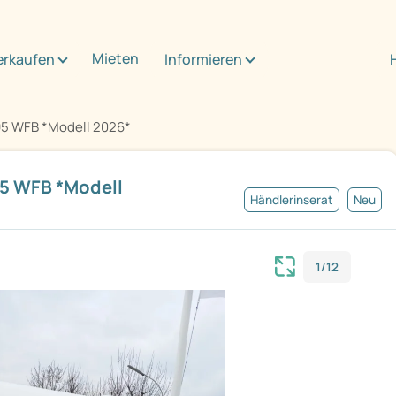
Mieten
erkaufen
Informieren
95 WFB *Modell 2026*
5 WFB *Modell
Händlerinserat
Neu
1/12