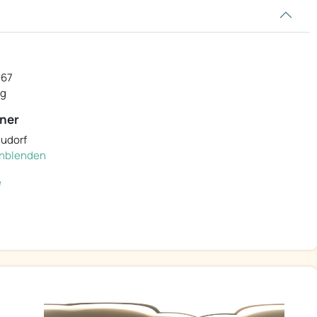
-67
rg
ner
Audorf
einblenden
e