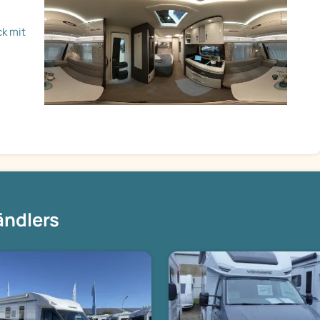
ck mit
ändlers