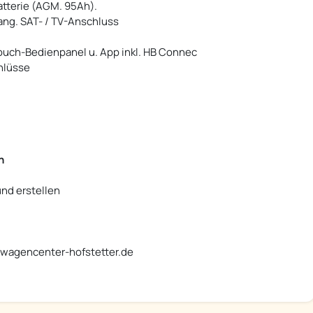
Batterie (AGM. 95Ah).
ang. SAT- / TV-Anschluss
ouch-Bedienpanel u. App inkl. HB Connec
hlüsse
n
nd erstellen
nwagencenter-hofstetter.de