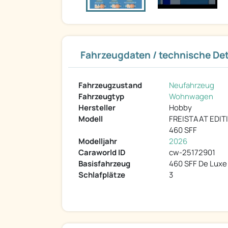
Fahrzeugdaten / technische Det
Fahrzeugzustand
Neufahrzeug
Fahrzeugtyp
Wohnwagen
Hersteller
Hobby
Modell
FREISTAAT EDIT
460 SFF
Modelljahr
2026
Caraworld ID
cw-25172901
Basisfahrzeug
460 SFF De Luxe
Schlafplätze
3