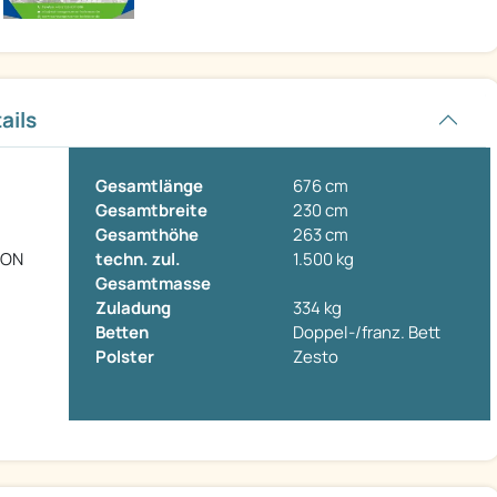
ails
Gesamtlänge
676 cm
Gesamtbreite
230 cm
Gesamthöhe
263 cm
ION
techn. zul.
1.500 kg
Gesamtmasse
Zuladung
334 kg
Betten
Doppel-/franz. Bett
Polster
Zesto