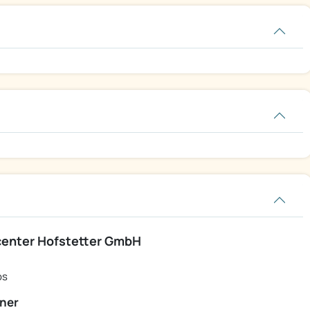
nter Hofstetter GmbH
os
ner