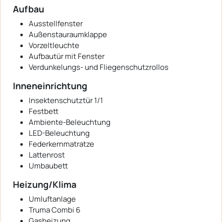
Aufbau
Ausstellfenster
Außenstauraumklappe
Vorzeltleuchte
Aufbautür mit Fenster
Verdunkelungs- und Fliegenschutzrollos
Inneneinrichtung
Insektenschutztür 1/1
Festbett
Ambiente-Beleuchtung
LED-Beleuchtung
Federkernmatratze
Lattenrost
Umbaubett
Heizung/Klima
Umluftanlage
Truma Combi 6
Gasheizung