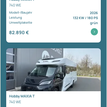
740 WE
Modell-/Baujahr
2026
Leistung
132 KW / 180 PS
Umweltplakette
grün
82.890 €
Hobby MAXIA T
740 WE