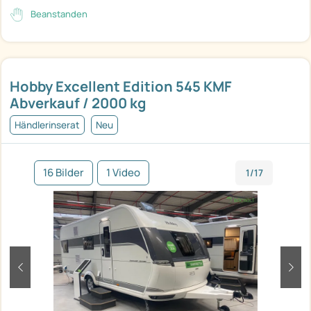
Beanstanden
Hobby Excellent Edition 545 KMF
Abverkauf / 2000 kg
Händlerinserat
Neu
16 Bilder
1 Video
1/17
zurück
weit