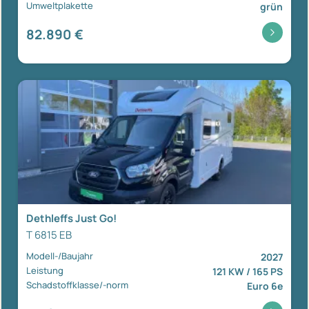
Umweltplakette
grün
82.890 €
Dethleffs Just Go!
T 6815 EB
Modell-/Baujahr
2027
Leistung
121 KW / 165 PS
Schadstoffklasse/-norm
Euro 6e