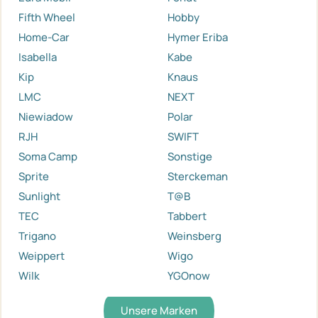
Fifth Wheel
Hobby
Home-Car
Hymer Eriba
Isabella
Kabe
Kip
Knaus
LMC
NEXT
Niewiadow
Polar
RJH
SWIFT
Soma Camp
Sonstige
Sprite
Sterckeman
Sunlight
T@B
TEC
Tabbert
Trigano
Weinsberg
Weippert
Wigo
Wilk
YGOnow
Unsere Marken