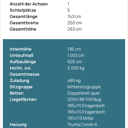
Anzahl der Achsen
1
Schlafplätze
5
Gesamtlänge
743 cm
Gesamtbreite
250 cm
Gesamthöhe
263 cm
Innenhöhe
195 cm
Umlaufmaß
1.003 cm
Aufbaulänge
626 cm
techn. zul.
2.000 kg
Gesamtmasse
Zuladung
485 kg
Sitzgruppe
Mittelsitzgruppe
Betten
Doppelbett quer
Liegeflächen
200x138/109 Bug
185x70 Etagenbett
185x70 Etagenbett
197x113 Mitte
Heizung
Truma Combi 6