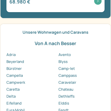
68.980 €
Unsere Wohnwagen und Caravans
Von A nach Besser
Adria
Avento
Beyerland
Blyss
Bürstner
Camp-let
Campella
Camppass
Campwerk
Caravelair
Caretta
Chateau
Delta
Dethleffs
Eifelland
Elddis
Eura Mobil
Fendt