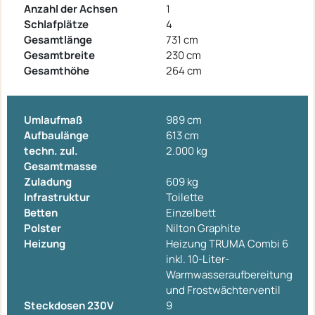
Anzahl der Achsen
1
Schlafplätze
4
Gesamtlänge
731 cm
Gesamtbreite
230 cm
Gesamthöhe
264 cm
Umlaufmaß
989 cm
Aufbaulänge
613 cm
techn. zul.
2.000 kg
Gesamtmasse
Zuladung
609 kg
Infrastruktur
Toilette
Betten
Einzelbett
Polster
Nilton Graphite
Heizung
Heizung TRUMA Combi 6
inkl. 10-Liter-
Warmwasseraufbereitung
und Frostwächterventil
Steckdosen 230V
9