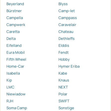
Beyerland
Blyss
Bürstner
Camp-let
Campella
Camppass
Campwerk
Caravelair
Caretta
Chateau
Delta
Dethleffs
Eifelland
Elddis
Eura Mobil
Fendt
Fifth Wheel
Hobby
Home-Car
Hymer Eriba
Isabella
Kabe
Kip
Knaus
LMC
NEXT
Niewiadow
Polar
RJH
SWIFT
Soma Camp
Sonstige