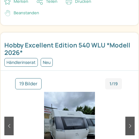
Merken
Teilen
Drucken
Beanstanden
Hobby Excellent Edition 540 WLU *Modell
2026*
Händlerinserat
Neu
19 Bilder
1/19
zurück
weit