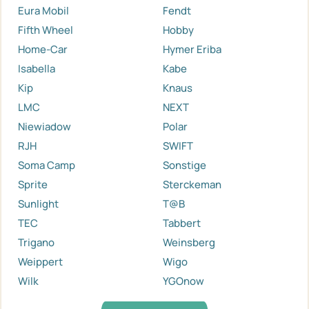
Eura Mobil
Fendt
Fifth Wheel
Hobby
Home-Car
Hymer Eriba
Isabella
Kabe
Kip
Knaus
LMC
NEXT
Niewiadow
Polar
RJH
SWIFT
Soma Camp
Sonstige
Sprite
Sterckeman
Sunlight
T@B
TEC
Tabbert
Trigano
Weinsberg
Weippert
Wigo
Wilk
YGOnow