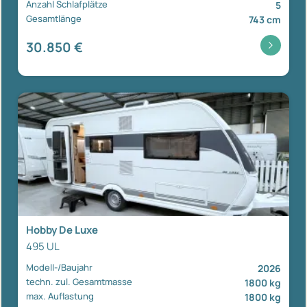
Anzahl Schlafplätze
5
Gesamtlänge
743 cm
30.850 €
Hobby De Luxe
495 UL
Modell-/Baujahr
2026
techn. zul. Gesamtmasse
1800 kg
max. Auflastung
1800 kg