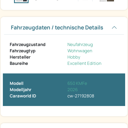
Fahrzeugdaten / technische Details
Fahrzeugzustand
Neufahrzeug
Fahrzeugtyp
Wohnwagen
Hersteller
Hobby
Baureihe
Excellent Edition
Modell
650 KMFe
Modelljahr
2026
Caraworld ID
cw-27192808