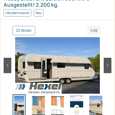
Ausgestellt! 2.200 kg,
Händlerinserat
Neu
25 Bilder
1/25
zurück
weit