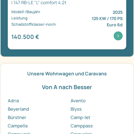
I 147 RB-LE "L" comfort 4.2t
Modell-/Baujahr
2025
Leistung
125 KW / 170 PS
Schadstoffklasse/-norm
Euro 6d
140.500 €
Unsere Wohnwagen und Caravans
Von A nach Besser
Adria
Avento
Beyerland
Blyss
Bürstner
Camp-let
Campella
Camppass