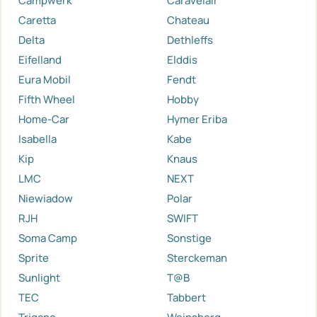
Campwerk
Caravelair
Caretta
Chateau
Delta
Dethleffs
Eifelland
Elddis
Eura Mobil
Fendt
Fifth Wheel
Hobby
Home-Car
Hymer Eriba
Isabella
Kabe
Kip
Knaus
LMC
NEXT
Niewiadow
Polar
RJH
SWIFT
Soma Camp
Sonstige
Sprite
Sterckeman
Sunlight
T@B
TEC
Tabbert