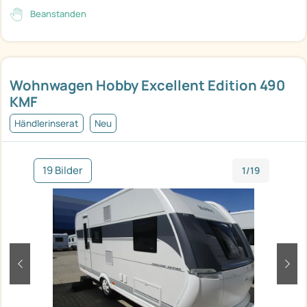
Beanstanden
Wohnwagen Hobby Excellent Edition 490
KMF
Händlerinserat
Neu
19 Bilder
1/19
zurück
weit