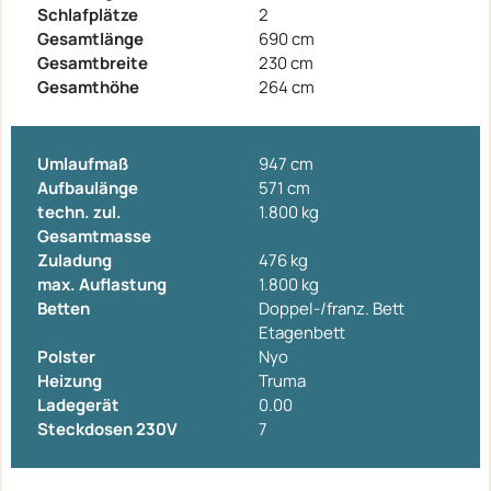
Schlafplätze
2
Gesamtlänge
690 cm
Gesamtbreite
230 cm
Gesamthöhe
264 cm
Umlaufmaß
947 cm
Aufbaulänge
571 cm
techn. zul.
1.800 kg
Gesamtmasse
Zuladung
476 kg
max. Auflastung
1.800 kg
Betten
Doppel-/franz. Bett
Etagenbett
Polster
Nyo
Heizung
Truma
Ladegerät
0.00
Steckdosen 230V
7