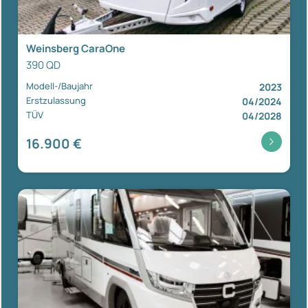
Weinsberg CaraOne
390 QD
Modell-/Baujahr
2023
Erstzulassung
04/2024
TÜV
04/2028
16.900 €