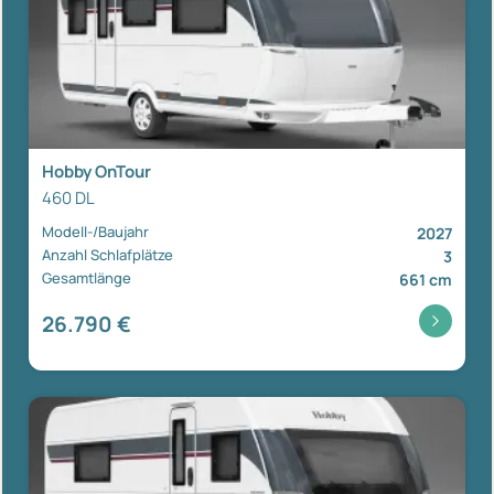
Hobby OnTour
460 DL
Modell-/Baujahr
2027
Anzahl Schlafplätze
3
Gesamtlänge
661 cm
26.790 €