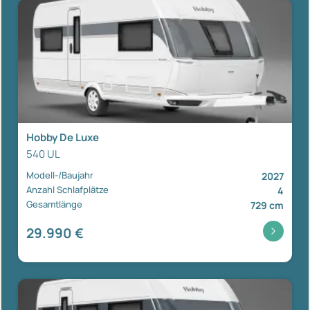
Hobby De Luxe
540 UL
Modell-/Baujahr
2027
Anzahl Schlafplätze
4
Gesamtlänge
729 cm
29.990 €