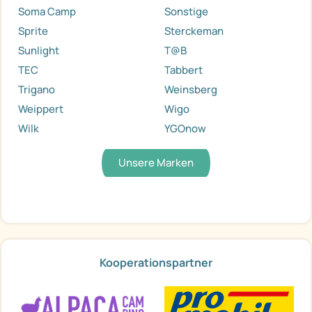
Soma Camp
Sonstige
Sprite
Sterckeman
Sunlight
T@B
TEC
Tabbert
Trigano
Weinsberg
Weippert
Wigo
Wilk
YGOnow
Unsere Marken
Kooperationspartner