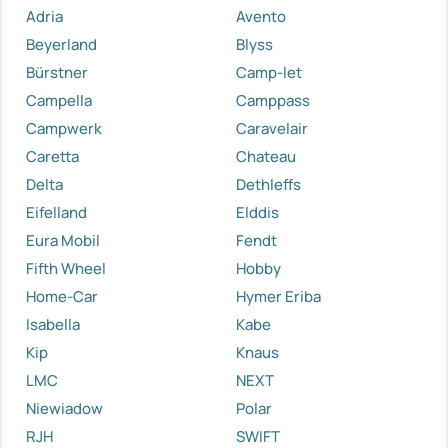
Adria
Avento
Beyerland
Blyss
Bürstner
Camp-let
Campella
Camppass
Campwerk
Caravelair
Caretta
Chateau
Delta
Dethleffs
Eifelland
Elddis
Eura Mobil
Fendt
Fifth Wheel
Hobby
Home-Car
Hymer Eriba
Isabella
Kabe
Kip
Knaus
LMC
NEXT
Niewiadow
Polar
RJH
SWIFT