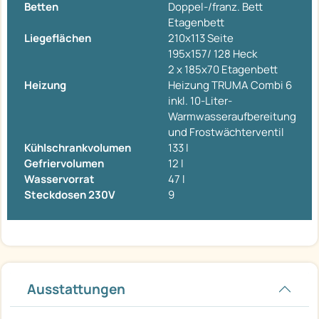
Betten
Doppel-/franz. Bett
Etagenbett
Liegeflächen
210x113 Seite
195x157/ 128 Heck
2 x 185x70 Etagenbett
Heizung
Heizung TRUMA Combi 6
inkl. 10-Liter-
Warmwasseraufbereitung
und Frostwächterventil
Kühlschrankvolumen
133 l
Gefriervolumen
12 l
Wasservorrat
47 l
Steckdosen 230V
9
Ausstattungen