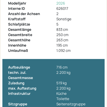
Modelljahr
2026
Interne ID
626017
Anzahl der Achsen
2
Kraftstoff
Sonstige
Schlafplätze
5
Gesamtlänge
833 cm
Gesamtbreite
250 cm
Gesamthöhe
263 cm
Innenhöhe
195 cm
Umlaufmaß
1.092 cm
Aufbaulänge
716 cm
techn. zul.
2.200 kg
Gesamtmasse
Zuladung
519 kg
max. Auflastung
2.200 kg
Infrastruktur
Küche
Toilette
Sitzgruppe
Seitensitzgruppe