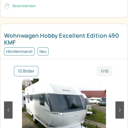
Beanstanden
Wohnwagen Hobby Excellent Edition 490
KMF
Händlerinserat
Neu
10 Bilder
1/10
zurück
weit