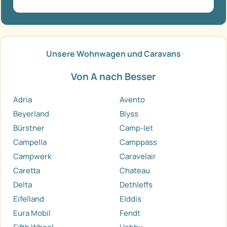
Unsere Wohnwagen und Caravans
Von A nach Besser
Adria
Avento
Beyerland
Blyss
Bürstner
Camp-let
Campella
Camppass
Campwerk
Caravelair
Caretta
Chateau
Delta
Dethleffs
Eifelland
Elddis
Eura Mobil
Fendt