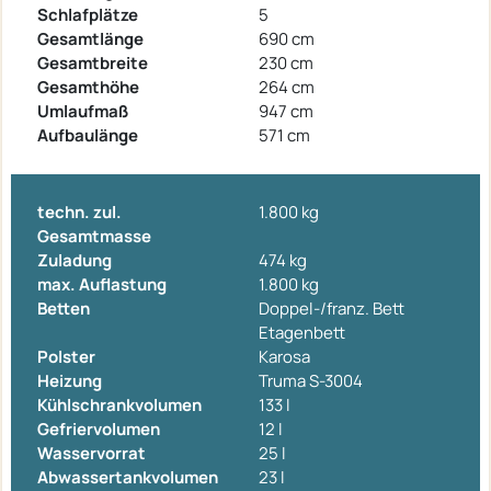
Schlafplätze
5
Gesamtlänge
690 cm
Gesamtbreite
230 cm
Gesamthöhe
264 cm
Umlaufmaß
947 cm
Aufbaulänge
571 cm
techn. zul.
1.800 kg
Gesamtmasse
Zuladung
474 kg
max. Auflastung
1.800 kg
Betten
Doppel-/franz. Bett
Etagenbett
Polster
Karosa
Heizung
Truma S-3004
Kühlschrankvolumen
133 l
Gefriervolumen
12 l
Wasservorrat
25 l
Abwassertankvolumen
23 l