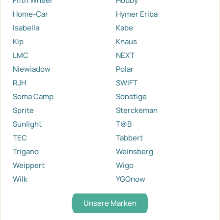
Fifth Wheel
Hobby
Home-Car
Hymer Eriba
Isabella
Kabe
Kip
Knaus
LMC
NEXT
Niewiadow
Polar
RJH
SWIFT
Soma Camp
Sonstige
Sprite
Sterckeman
Sunlight
T@B
TEC
Tabbert
Trigano
Weinsberg
Weippert
Wigo
Wilk
YGOnow
Unsere Marken