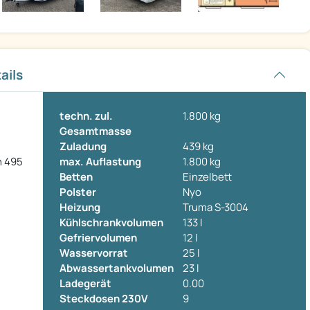
ails
techn. zul.
1.800 kg
Gesamtmasse
Zuladung
439 kg
n 495
max. Auflastung
1.800 kg
Betten
Einzelbett
Polster
Nyo
Heizung
Truma S-3004
Kühlschrankvolumen
133 l
Gefriervolumen
12 l
Wasservorrat
25 l
Abwassertankvolumen
23 l
Ladegerät
0.00
Steckdosen 230V
9