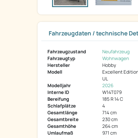
Fahrzeugdaten / technische Det
Fahrzeugzustand
Neufahrzeug
Fahrzeugtyp
Wohnwagen
Hersteller
Hobby
Modell
Excellent Editio
UL
Modelljahr
2026
Interne ID
W14T079
Bereifung
185 R 14 C
Schlafplätze
4
Gesamtlänge
714 cm
Gesamtbreite
230 cm
Gesamthöhe
264 cm
Umlaufmaß
971 cm