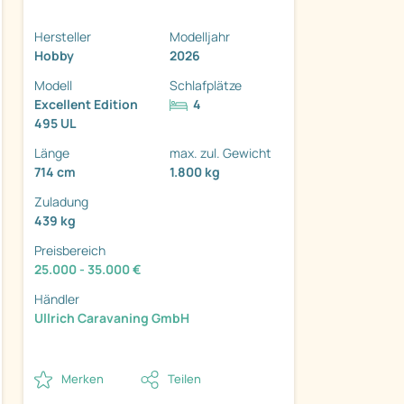
Hersteller
Modelljahr
Hobby
2026
Modell
Schlafplätze
Excellent Edition
4
ter
495 UL
Länge
max. zul. Gewicht
714 cm
1.800 kg
Zuladung
439 kg
Preisbereich
25.000 - 35.000 €
Händler
Ullrich Caravaning GmbH
Merken
Teilen