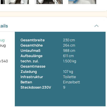
ails
eug
Gesamtbreite
230 cm
zeug
Gesamthöhe
264 cm
Umlaufmaß
988 cm
Aufbaulänge
611 cm
n 540
techn. zul.
1.500 kg
Gesamtmasse
Zuladung
107 kg
Infrastruktur
Toilette
Betten
Einzelbett
Steckdosen 230V
9