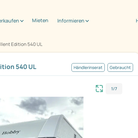
Mieten
erkaufen
Informieren
lent Edition 540 UL
tion 540 UL
Händlerinserat
Gebraucht
1/7