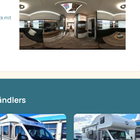
ck mit
ändlers