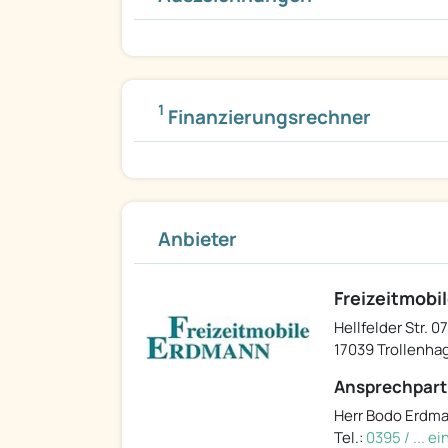
1
Finanzierungsrechner
Anbieter
Freizeitmobi
Hellfelder Str. 07
17039 Trollenhag
Ansprechpart
Herr Bodo Erdm
Tel.:
0395 / ... e