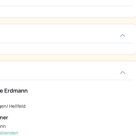
le Erdmann
en/ Hellfeld
ner
ann
inblenden