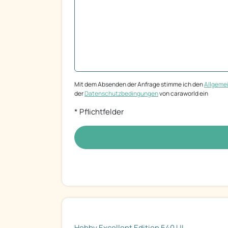
Mit dem Absenden der Anfrage stimme ich den
Allgeme
der
Datenschutzbedingungen
von caraworld ein
* Pflichtfelder
Hobby Excellent Edition 540 UL