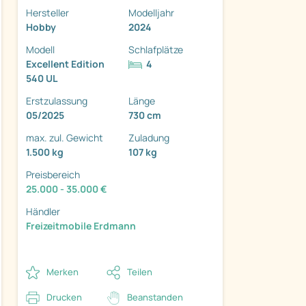
Hersteller
Modelljahr
Hobby
2024
Modell
Schlafplätze
Excellent Edition
4
540 UL
ter
Erstzulassung
Länge
05/2025
730 cm
max. zul. Gewicht
Zuladung
1.500 kg
107 kg
Preisbereich
25.000 - 35.000 €
Händler
Freizeitmobile Erdmann
Merken
Teilen
Drucken
Beanstanden