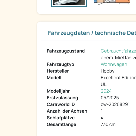
Fahrzeugdaten / technische Det
Fahrzeugzustand
Gebrauchtfahrz
ehem. Mietfahr
Fahrzeugtyp
Wohnwagen
Hersteller
Hobby
Modell
Excellent Editio
UL
Modelljahr
2024
Erstzulassung
05/2025
Caraworld ID
cw-20208291
Anzahl der Achsen
1
Schlafplätze
4
Gesamtlänge
730 cm