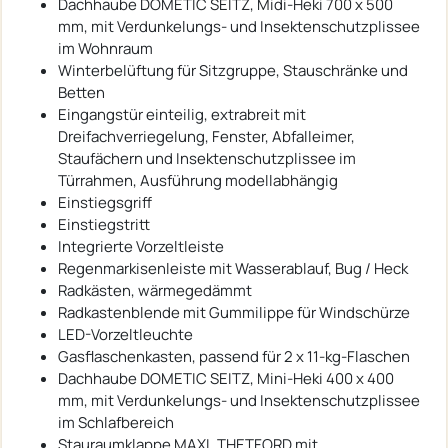
Dachhaube DOMETIC SEITZ, Midi-Heki 700 x 500
mm, mit Verdunkelungs- und Insektenschutzplissee
im Wohnraum
Winterbelüftung für Sitzgruppe, Stauschränke und
Betten
Eingangstür einteilig, extrabreit mit
Dreifachverriegelung, Fenster, Abfalleimer,
Staufächern und Insektenschutzplissee im
Türrahmen, Ausführung modellabhängig
Einstiegsgriff
Einstiegstritt
Integrierte Vorzeltleiste
Regenmarkisenleiste mit Wasserablauf, Bug / Heck
Radkästen, wärmegedämmt
Radkastenblende mit Gummilippe für Windschürze
LED-Vorzeltleuchte
Gasflaschenkasten, passend für 2 x 11-kg-Flaschen
Dachhaube DOMETIC SEITZ, Mini-Heki 400 x 400
mm, mit Verdunkelungs- und Insektenschutzplissee
im Schlafbereich
Stauraumklappe MAXI, THETFORD mit