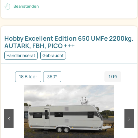
Beanstanden
Hobby Excellent Edition 650 UMFe 2200kg.
AUTARK, FBH, PICO +++
Händlerinserat
Gebraucht
18 Bilder
360°
1/19
zurück
weit