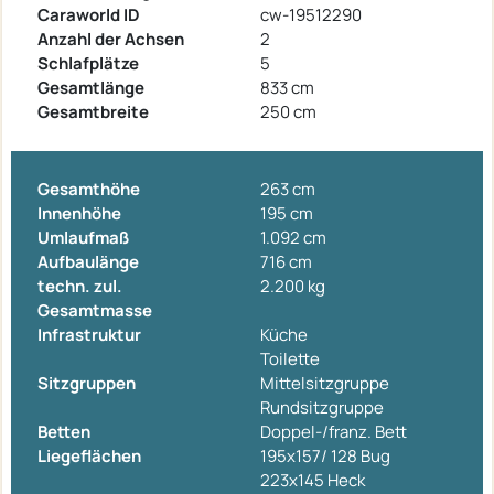
Caraworld ID
cw-19512290
Anzahl der Achsen
2
Schlafplätze
5
Gesamtlänge
833 cm
Gesamtbreite
250 cm
Gesamthöhe
263 cm
Innenhöhe
195 cm
Umlaufmaß
1.092 cm
Aufbaulänge
716 cm
techn. zul.
2.200 kg
Gesamtmasse
Infrastruktur
Küche
Toilette
Sitzgruppen
Mittelsitzgruppe
Rundsitzgruppe
Betten
Doppel-/franz. Bett
Liegeflächen
195x157/ 128 Bug
223x145 Heck