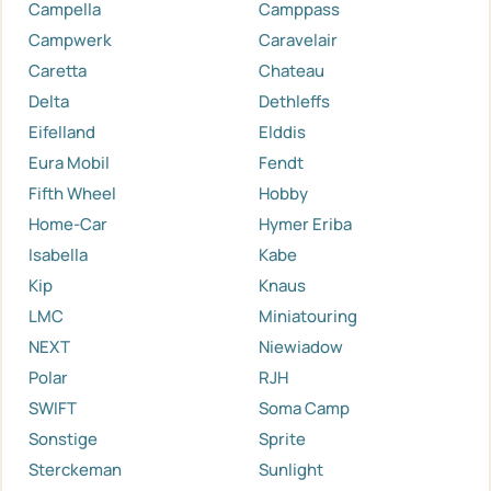
Campella
Camppass
Campwerk
Caravelair
Caretta
Chateau
Delta
Dethleffs
Eifelland
Elddis
Eura Mobil
Fendt
Fifth Wheel
Hobby
Home-Car
Hymer Eriba
Isabella
Kabe
Kip
Knaus
LMC
Miniatouring
NEXT
Niewiadow
Polar
RJH
SWIFT
Soma Camp
Sonstige
Sprite
Sterckeman
Sunlight