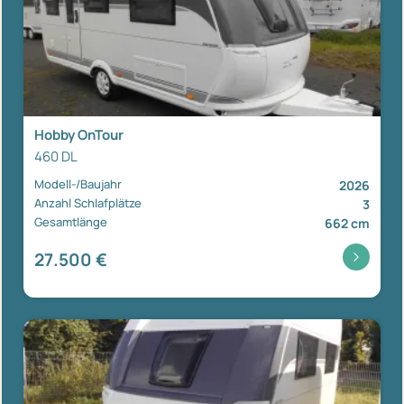
Hobby OnTour
460 DL
Modell-/Baujahr
2026
Anzahl Schlafplätze
3
Gesamtlänge
662 cm
27.500 €