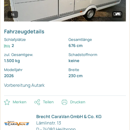
14
Fahrzeugdetails
Schlafplätze
Gesamtlänge
2
676 cm
zul. Gesamtgew.
Schadstoffnorm
1.500 kg
keine
Modelljahr
Breite
2026
230 cm
Vorbereitung Autark
Merken
Teilen
Drucken
Brecht CaraVan GmbH & Co. KG
Lämlinstr. 13
D - 74080 Heilbronn