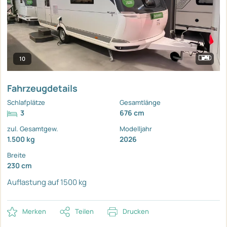
10
Fahrzeugdetails
Schlafplätze
Gesamtlänge
3
676 cm
zul. Gesamtgew.
Modelljahr
1.500 kg
2026
Breite
230 cm
Auflastung auf 1500 kg
Merken
Teilen
Drucken