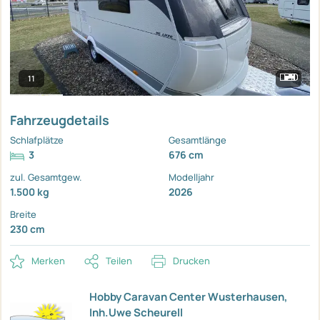
11
Fahrzeugdetails
Schlafplätze
Gesamtlänge
3
676 cm
zul. Gesamtgew.
Modelljahr
1.500 kg
2026
Breite
230 cm
Merken
Teilen
Drucken
Hobby Caravan Center Wusterhausen,
Inh.Uwe Scheurell