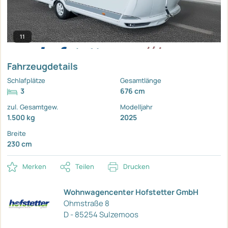
11
Fahrzeugdetails
Schlafplätze
Gesamtlänge
3
676 cm
zul. Gesamtgew.
Modelljahr
1.500 kg
2025
Breite
230 cm
Merken
Teilen
Drucken
Wohnwagencenter Hofstetter GmbH
Ohmstraße 8
D - 85254 Sulzemoos