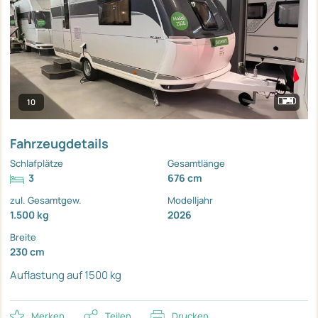
10
Fahrzeugdetails
Schlafplätze
Gesamtlänge
3
676 cm
zul. Gesamtgew.
Modelljahr
1.500 kg
2026
Breite
230 cm
Auflastung auf 1500 kg
Merken
Teilen
Drucken