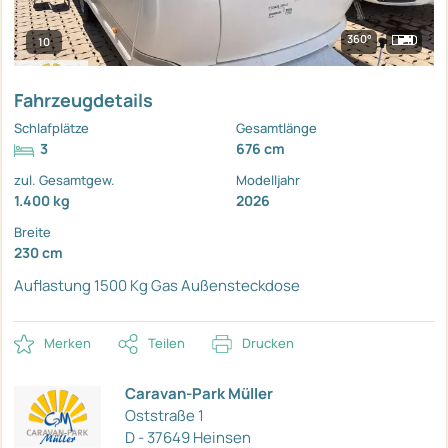
360°
10
Fahrzeugdetails
Schlafplätze
Gesamtlänge
3
676 cm
zul. Gesamtgew.
Modelljahr
1.400 kg
2026
Breite
230 cm
Auflastung 1500 Kg
Gas Außensteckdose
Merken
Teilen
Drucken
Caravan-Park Müller
Oststraße 1
D - 37649 Heinsen