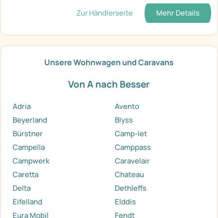
Zur Händlerseite
Mehr Details
Unsere Wohnwagen und Caravans
Von A nach Besser
Adria
Avento
Beyerland
Blyss
Bürstner
Camp-let
Campella
Camppass
Campwerk
Caravelair
Caretta
Chateau
Delta
Dethleffs
Eifelland
Elddis
Eura Mobil
Fendt