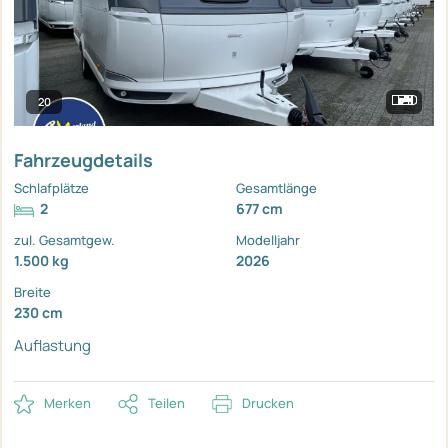
20
Fahrzeugdetails
Schlafplätze
Gesamtlänge
2
677 cm
zul. Gesamtgew.
Modelljahr
1.500 kg
2026
Breite
230 cm
Auflastung
Merken
Teilen
Drucken