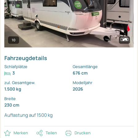
10
Fahrzeugdetails
Schlafplätze
Gesamtlänge
3
676 cm
zul. Gesamtgew.
Modelljahr
1.500 kg
2026
Breite
230 cm
Auflastung auf 1500 kg
Merken
Teilen
Drucken