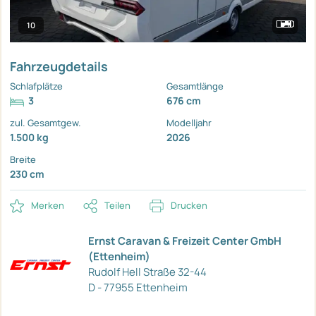
10
Fahrzeugdetails
Schlafplätze
Gesamtlänge
3
676 cm
zul. Gesamtgew.
Modelljahr
1.500 kg
2026
Breite
230 cm
Merken
Teilen
Drucken
Ernst Caravan & Freizeit Center GmbH
(Ettenheim)
Rudolf Hell Straße 32-44
D - 77955 Ettenheim