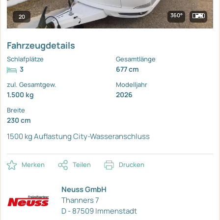
360°
20
Fahrzeugdetails
Schlafplätze
Gesamtlänge
3
677 cm
zul. Gesamtgew.
Modelljahr
1.500 kg
2026
Breite
230 cm
1500 kg Auflastung
City-Wasseranschluss
Merken
Teilen
Drucken
Neuss GmbH
Thanners 7
D - 87509 Immenstadt