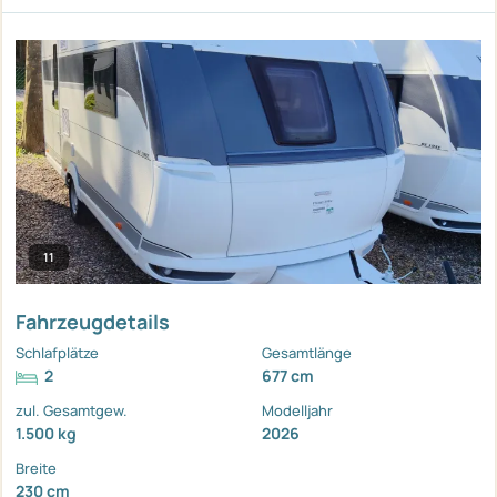
11
Fahrzeugdetails
Schlafplätze
Gesamtlänge
2
677 cm
zul. Gesamtgew.
Modelljahr
1.500 kg
2026
Breite
230 cm