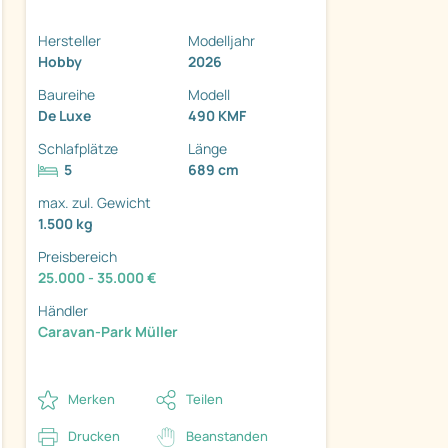
Hersteller
Modelljahr
Hobby
2026
Baureihe
Modell
De Luxe
490 KMF
ter
Schlafplätze
Länge
5
689 cm
max. zul. Gewicht
1.500 kg
Preisbereich
25.000 - 35.000 €
Händler
Caravan-Park Müller
Merken
Teilen
Drucken
Beanstanden