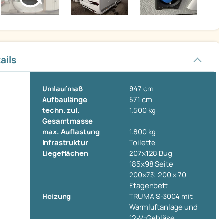
ails
Umlaufmaß
947 cm
Aufbaulänge
571 cm
techn. zul.
1.500 kg
Gesamtmasse
max. Auflastung
1.800 kg
Infrastruktur
Toilette
Liegeflächen
207x128 Bug
185x98 Seite
200x73; 200 x 70
Etagenbett
Heizung
TRUMA S-3004 mit
Warmluftanlage und
12-V-Gebläse