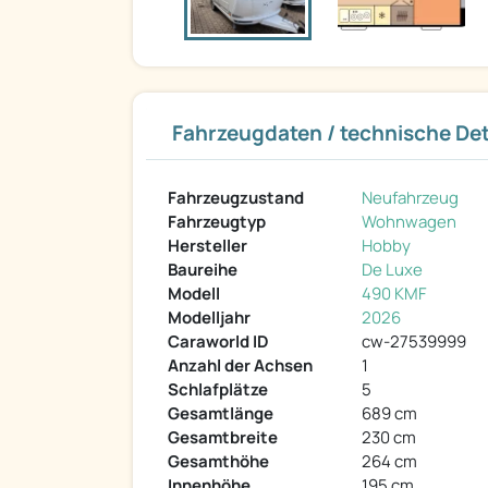
Fahrzeugdaten / technische Det
Fahrzeugzustand
Neufahrzeug
Fahrzeugtyp
Wohnwagen
Hersteller
Hobby
Baureihe
De Luxe
Modell
490 KMF
Modelljahr
2026
Caraworld ID
cw-27539999
Anzahl der Achsen
1
Schlafplätze
5
Gesamtlänge
689 cm
Gesamtbreite
230 cm
Gesamthöhe
264 cm
Innenhöhe
195 cm