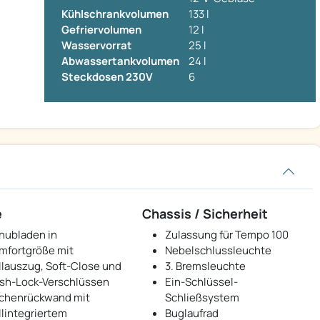
Kühlschrankvolumen
133 l
Gefriervolumen
12 l
Wasservorrat
25 l
Abwassertankvolumen
24 l
Steckdosen 230V
6
e
Chassis / Sicherheit
hubladen in
Zulassung für Tempo 100
mfortgröße mit
Nebelschlussleuchte
llauszug, Soft-Close und
3. Bremsleuchte
sh-Lock-Verschlüssen
Ein-Schlüssel-
chenrückwand mit
Schließsystem
llintegriertem
Buglaufrad