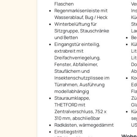
Flaschen
Ve
Regenmarkisenleiste mit
In
Wasserablauf, Bug / Heck
Kü
Winterbelüftung für
St
Sitzgruppe, Stauschränke
La
und Betten
Be
Eingangstür einteilig,
Kü
extrabreit mit
Lit
Dreifachverriegelung,
Li
Fenster, Abfalleimer,
Do
Staufächern und
Ab
Insektenschutzplissee im
Ko
Türrahmen, Ausführung
Ed
modellabhängig
Fl
Stauraumklappe,
Zü
THETFORD mit
Gl
Zentralverschluss, 752 x
Kü
310 mm, abschließbar
se
Radkästen, wärmegedämmt
US
Einstiegstritt
Wohn