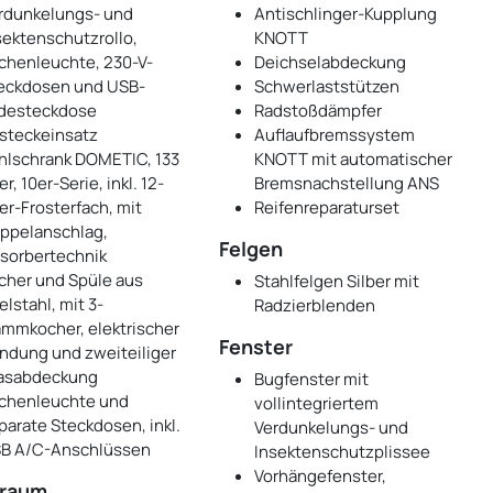
rdunkelungs- und
Antischlinger-Kupplung
sektenschutzrollo,
KNOTT
chenleuchte, 230-V-
Deichselabdeckung
eckdosen und USB-
Schwerlaststützen
desteckdose
Radstoßdämpfer
steckeinsatz
Auflaufbremssystem
hlschrank DOMETIC, 133
KNOTT mit automatischer
er, 10er-Serie, inkl. 12-
Bremsnachstellung ANS
ter-Frosterfach, mit
Reifenreparaturset
ppelanschlag,
Felgen
sorbertechnik
cher und Spüle aus
Stahlfelgen Silber mit
elstahl, mit 3-
Radzierblenden
ammkocher, elektrischer
Fenster
ndung und zweiteiliger
asabdeckung
Bugfenster mit
chenleuchte und
vollintegriertem
parate Steckdosen, inkl.
Verdunkelungs- und
B A/C-Anschlüssen
Insektenschutzplissee
Vorhängefenster,
raum