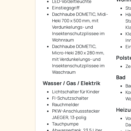
LED-Vorzeltleuchte
Einstiegsgriff
St
Dachhaube DOMETIC, Midi-
Hä
Heki 700 x 500 mm, mit
St
Verdunkelungs- und
Kl
Insektenschutzplissee im
Kl
Wohnraum
In
Dachhaube DOMETIC,
Ei
Micro-Heki 280 x 280 mm,
Polst
mit Verdunkelungs- und
Insektenschutzplissee im
Ze
Waschraum
Bad
Wasser / Gas / Elektrik
Ba
Lichtschalter für Kinder
Ko
FI-Schutzschalter
Wa
Rauchmelder
Heizu
PKW-Anschlussstecker
JAEGER, 13-polig
Vo
Tauchpumpe
Da
Abwassertank, 23,5 Liter,