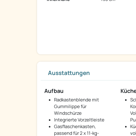
Ausstattungen
Aufbau
Küch
Radkastenblende mit
Sc
Gummilippe für
Ko
Windschürze
Vo
Integrierte Vorzeltleiste
Pu
Gasflaschenkasten,
Kü
passend für 2 x 11-kg-
vo