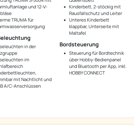
izung TRUMA S-3004 mit
Queensbett
rmluftanlage und 12-V-
Kinderbett, 2-stöckig mit
bläse
Rausfallschutz und Leiter
erme TRUMA für
Unteres Kinderbett
rmwasserversorgung
klappbar, Unterseite mit
Maltafel
eleuchtung
Bordsteuerung
seleuchten in der
tzgruppe
Steuerung für Bordtechnik
seleuchten im
über Hobby-Bedienpanel
hlafbereich
und Bluetooth per App, inkl.
nderbettleuchten,
HOBBY CONNECT
mmbar mit Nachtlicht und
B A/C-Anschlüssen