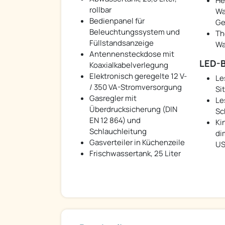
He
rollbar
Wa
Bedienpanel für
Ge
Beleuchtungssystem und
Th
Füllstandsanzeige
Wa
Antennensteckdose mit
LED-B
Koaxialkabelverlegung
Elektronisch geregelte 12 V-
Le
/ 350 VA-Stromversorgung
Si
Gasregler mit
Le
Überdrucksicherung (DIN
Sc
EN 12 864) und
Ki
Schlauchleitung
di
Gasverteiler in Küchenzeile
US
Frischwassertank, 25 Liter