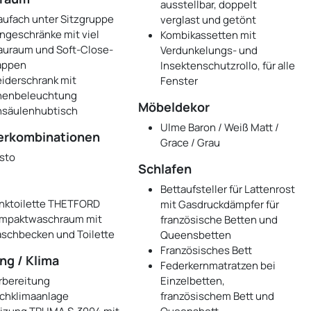
ausstellbar, doppelt
aufach unter Sitzgruppe
verglast und getönt
ngeschränke mit viel
Kombikassetten mit
auraum und Soft-Close-
Verdunkelungs- und
appen
Insektenschutzrollo, für alle
eiderschrank mit
Fenster
nenbeleuchtung
Möbeldekor
nsäulenhubtisch
Ulme Baron / Weiß Matt /
erkombinationen
Grace / Grau
sto
Schlafen
Bettaufsteller für Lattenrost
nktoilette THETFORD
mit Gasdruckdämpfer für
mpaktwaschraum mit
französische Betten und
schbecken und Toilette
Queensbetten
Französisches Bett
ng / Klima
Federkernmatratzen bei
rbereitung
Einzelbetten,
chklimaanlage
französischem Bett und