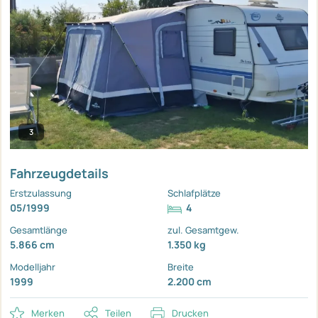
3
Fahrzeugdetails
Erstzulassung
Schlafplätze
05/1999
4
Gesamtlänge
zul. Gesamtgew.
5.866 cm
1.350 kg
Modelljahr
Breite
1999
2.200 cm
Merken
Teilen
Drucken