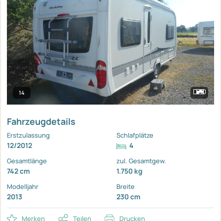
14
Fahrzeugdetails
Erstzulassung
Schlafplätze
12/2012
4
Gesamtlänge
zul. Gesamtgew.
742 cm
1.750 kg
Modelljahr
Breite
2013
230 cm
Merken
Teilen
Drucken