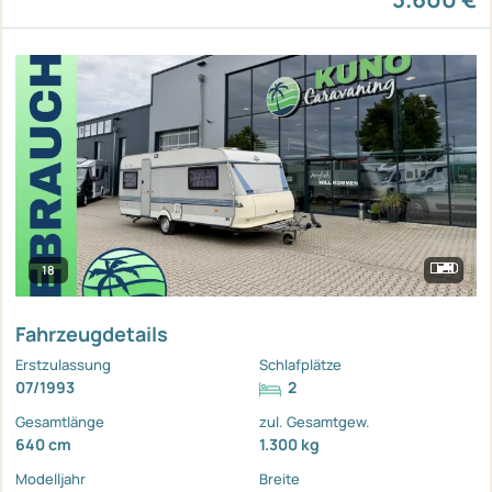
18
Fahrzeugdetails
Erstzulassung
Schlafplätze
07/1993
2
Gesamtlänge
zul. Gesamtgew.
640 cm
1.300 kg
Modelljahr
Breite