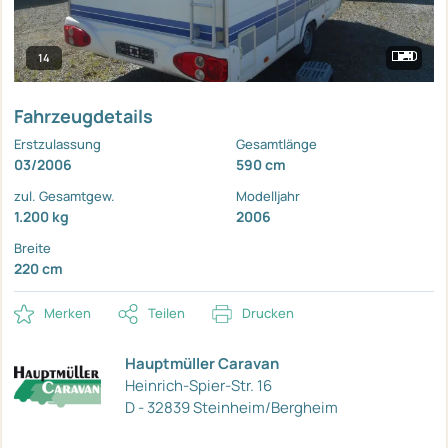
14
Fahrzeugdetails
Erstzulassung
Gesamtlänge
03/2006
590 cm
zul. Gesamtgew.
Modelljahr
1.200 kg
2006
Breite
220 cm
Merken
Teilen
Drucken
Hauptmüller Caravan
Heinrich-Spier-Str. 16
D - 32839 Steinheim/Bergheim