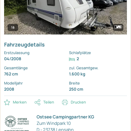
18
Fahrzeugdetails
Erstzulassung
Schlafplätze
04/2008
2
Gesamtlänge
zul. Gesamtgew.
762 cm
1.600 kg
Modelljahr
Breite
2008
250 cm
Merken
Teilen
Drucken
Ostsee Campingpartner KG
Zum Windpark 10
D - 23738 Lensahn