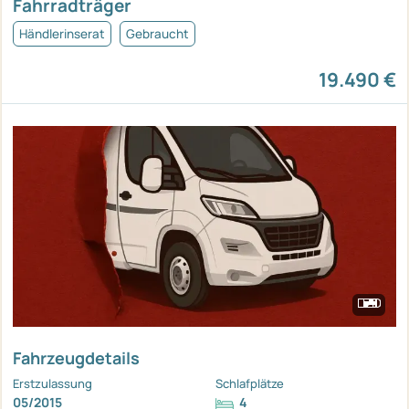
Fahrradträger
Händlerinserat
Gebraucht
19.490 €
Fahrzeugdetails
Erstzulassung
Schlafplätze
05/2015
4