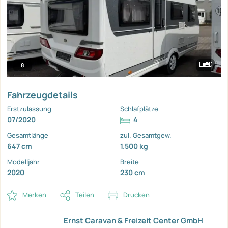
8
Fahrzeugdetails
Erstzulassung
Schlafplätze
07/2020
4
Gesamtlänge
zul. Gesamtgew.
647 cm
1.500 kg
Modelljahr
Breite
2020
230 cm
Merken
Teilen
Drucken
Ernst Caravan & Freizeit Center GmbH