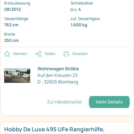
Erstzulassung
Schlafplätze
08/2012
4
Gesamtlänge
zul. Gesamtgew.
762 cm
1.600 kg
Breite
250 cm
Merken
Teilen
Drucken
Wohnwagen Stöbis
Auf den Kreuzen 23
D - 32825 Blomberg
Zur Händlerseite
Mehr Details
Hobby De Luxe 495 UFe Rangierhilfe,