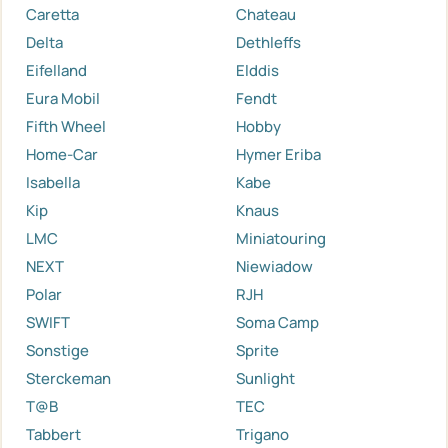
Caretta
Chateau
Delta
Dethleffs
Eifelland
Elddis
Eura Mobil
Fendt
Fifth Wheel
Hobby
Home-Car
Hymer Eriba
Isabella
Kabe
Kip
Knaus
LMC
Miniatouring
NEXT
Niewiadow
Polar
RJH
SWIFT
Soma Camp
Sonstige
Sprite
Sterckeman
Sunlight
T@B
TEC
Tabbert
Trigano