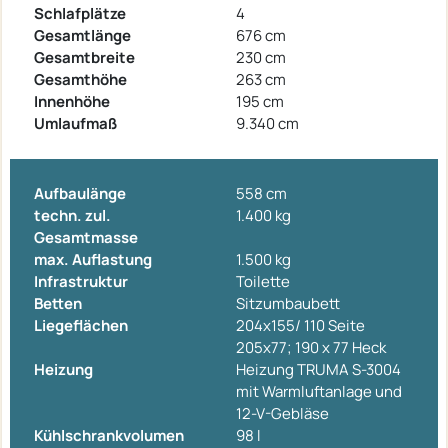
Schlafplätze
4
Gesamtlänge
676 cm
Gesamtbreite
230 cm
Gesamthöhe
263 cm
Innenhöhe
195 cm
Umlaufmaß
9.340 cm
Aufbaulänge
558 cm
techn. zul.
1.400 kg
Gesamtmasse
max. Auflastung
1.500 kg
Infrastruktur
Toilette
Betten
Sitzumbaubett
Liegeflächen
204x155/ 110 Seite
205x77; 190 x 77 Heck
Heizung
Heizung TRUMA S-3004
mit Warmluftanlage und
12-V-Gebläse
Kühlschrankvolumen
98 l