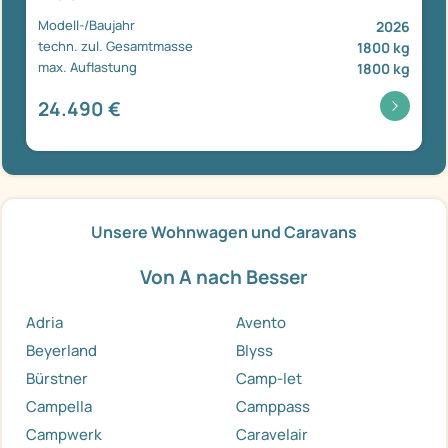
Modell-/Baujahr
2026
techn. zul. Gesamtmasse
1800 kg
max. Auflastung
1800 kg
24.490 €
Unsere Wohnwagen und Caravans
Von A nach Besser
Adria
Avento
Beyerland
Blyss
Bürstner
Camp-let
Campella
Camppass
Campwerk
Caravelair