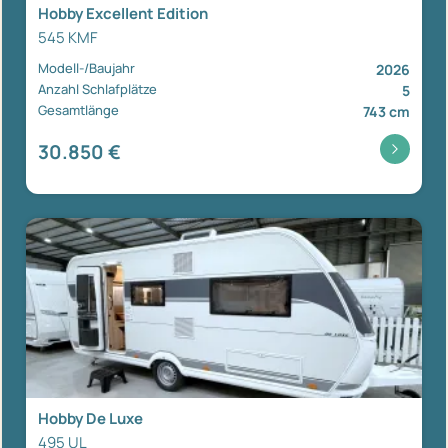
Hobby Excellent Edition
545 KMF
Modell-/Baujahr
2026
Anzahl Schlafplätze
5
Gesamtlänge
743 cm
30.850 €
Hobby De Luxe
495 UL