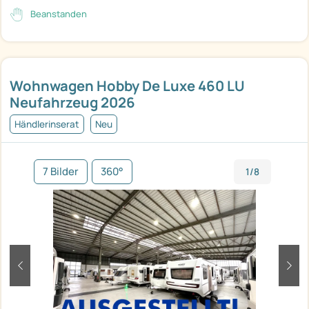
Beanstanden
Wohnwagen Hobby De Luxe 460 LU
Neufahrzeug 2026
Händlerinserat
Neu
7 Bilder
360°
1/8
zurück
weit