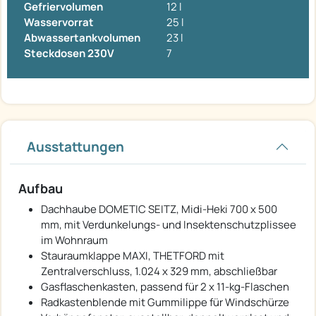
Gefriervolumen
12 l
Wasservorrat
25 l
Abwassertankvolumen
23 l
Steckdosen 230V
7
Ausstattungen
Aufbau
Dachhaube DOMETIC SEITZ, Midi-Heki 700 x 500
mm, mit Verdunkelungs- und Insektenschutzplissee
im Wohnraum
Stauraumklappe MAXI, THETFORD mit
Zentralverschluss, 1.024 x 329 mm, abschließbar
Gasflaschenkasten, passend für 2 x 11-kg-Flaschen
Radkastenblende mit Gummilippe für Windschürze