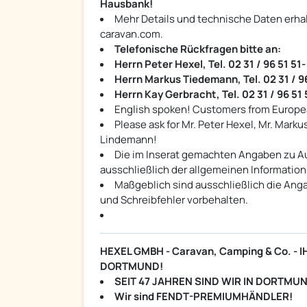
Hausbank!
Mehr Details und technische Daten erha
caravan.com.
Telefonische Rückfragen bitte an:
Herrn Peter Hexel, Tel. 02 31 / 96 51 51-
Herrn Markus Tiedemann, Tel. 02 31 / 96
Herrn Kay Gerbracht, Tel. 02 31 / 96 51 
English spoken! Customers from Europe
Please ask for Mr. Peter Hexel, Mr. Mark
Lindemann!
Die im Inserat gemachten Angaben zu A
ausschließlich der allgemeinen Information
Maßgeblich sind ausschließlich die Ang
und Schreibfehler vorbehalten.
HEXEL GMBH - Caravan, Camping & Co. 
DORTMUND!
SEIT 47 JAHREN SIND WIR IN DORTMU
Wir sind FENDT-PREMIUMHÄNDLER!