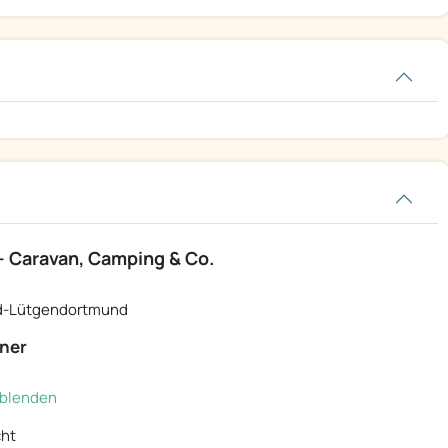
 Caravan, Camping & Co.
d-Lütgendortmund
ner
inblenden
cht