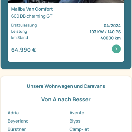
Malibu Van Comfort
600 DB charming GT
Erstzulassung
04/2024
Leistung
103 KW / 140 PS
km Stand
40000 km
64.990 €
Unsere Wohnwagen und Caravans
Von A nach Besser
Adria
Avento
Beyerland
Blyss
Bürstner
Camp-let