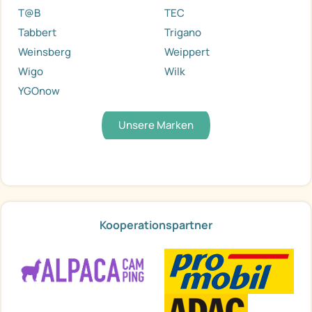
T@B
TEC
Tabbert
Trigano
Weinsberg
Weippert
Wigo
Wilk
YGOnow
Unsere Marken
Kooperationspartner