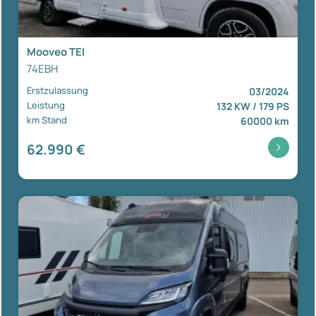
Mooveo TEI
74EBH
Erstzulassung
03/2024
Leistung
132 KW / 179 PS
km Stand
60000 km
62.990 €