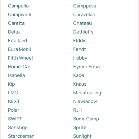
Campella
Camppass
Campwerk
Caravelair
Caretta
Chateau
Delta
Dethleffs
Eifelland
Elddis
Eura Mobil
Fendt
Fifth Wheel
Hobby
Home-Car
Hymer Eriba
Isabella
Kabe
Kip
Knaus
LMC
Miniatouring
NEXT
Niewiadow
Polar
RJH
SWIFT
Soma Camp
Sonstige
Sprite
Sterckeman
Sunlight