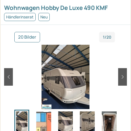
Wohnwagen Hobby De Luxe 490 KMF
Händlerinserat
Neu
20 Bilder
1/20
zurück
weit