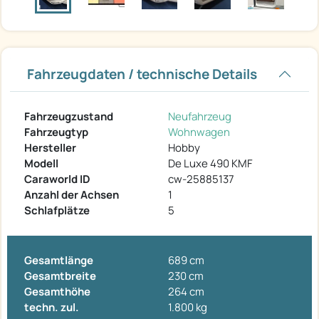
Fahrzeugdaten / technische Details
Fahrzeugzustand
Neufahrzeug
Fahrzeugtyp
Wohnwagen
Hersteller
Hobby
Modell
De Luxe 490 KMF
Caraworld ID
cw-25885137
Anzahl der Achsen
1
Schlafplätze
5
Gesamtlänge
689 cm
Gesamtbreite
230 cm
Gesamthöhe
264 cm
techn. zul.
1.800 kg