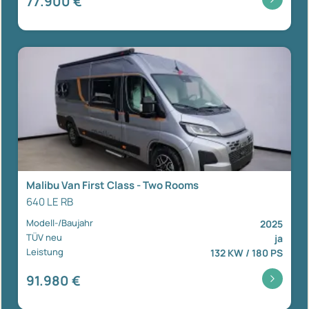
77.900 €
Malibu Van First Class - Two Rooms
640 LE RB
Modell-/Baujahr
2025
TÜV neu
ja
Leistung
132 KW / 180 PS
91.980 €