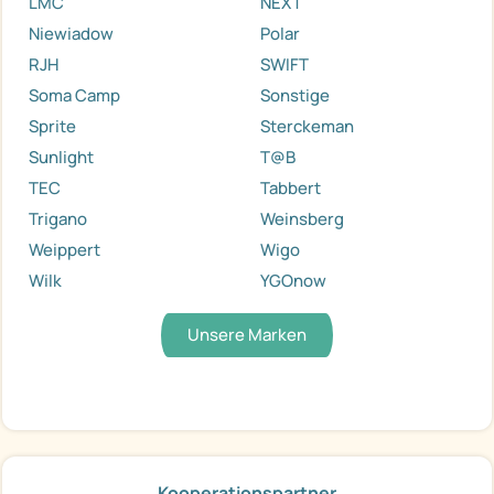
LMC
NEXT
Niewiadow
Polar
RJH
SWIFT
Soma Camp
Sonstige
Sprite
Sterckeman
Sunlight
T@B
TEC
Tabbert
Trigano
Weinsberg
Weippert
Wigo
Wilk
YGOnow
Unsere Marken
Kooperationspartner