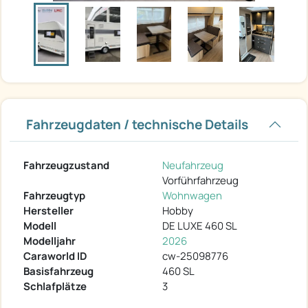
Fahrzeugdaten / technische Details
Fahrzeugzustand
Neufahrzeug
Vorführfahrzeug
Fahrzeugtyp
Wohnwagen
Hersteller
Hobby
Modell
DE LUXE 460 SL
Modelljahr
2026
Caraworld ID
cw-25098776
Basisfahrzeug
460 SL
Schlafplätze
3