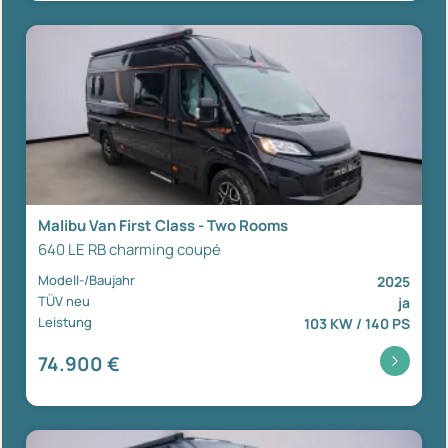
Malibu Van First Class - Two Rooms
640 LE RB charming coupé
Modell-/Baujahr
2025
TÜV neu
ja
Leistung
103 KW / 140 PS
74.900 €