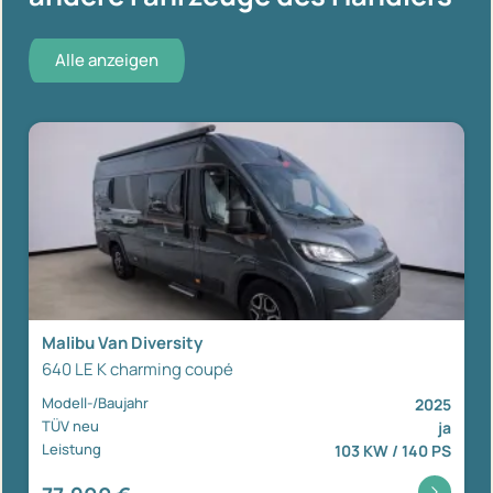
Alle anzeigen
Malibu Van Diversity
640 LE K charming coupé
Modell-/Baujahr
2025
TÜV neu
ja
Leistung
103 KW / 140 PS