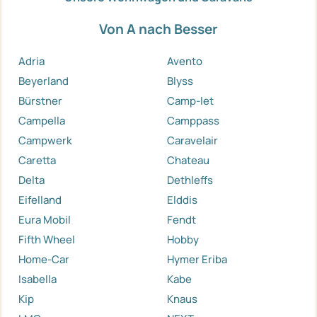
Von A nach Besser
Adria
Avento
Beyerland
Blyss
Bürstner
Camp-let
Campella
Camppass
Campwerk
Caravelair
Caretta
Chateau
Delta
Dethleffs
Eifelland
Elddis
Eura Mobil
Fendt
Fifth Wheel
Hobby
Home-Car
Hymer Eriba
Isabella
Kabe
Kip
Knaus