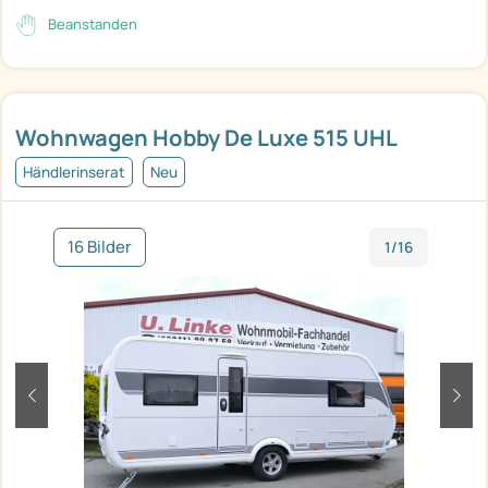
Beanstanden
Wohnwagen Hobby De Luxe 515 UHL
Händlerinserat
Neu
16 Bilder
1/16
zurück
weit