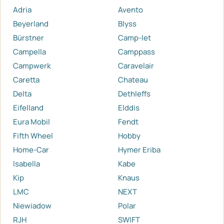
Adria
Avento
Beyerland
Blyss
Bürstner
Camp-let
Campella
Camppass
Campwerk
Caravelair
Caretta
Chateau
Delta
Dethleffs
Eifelland
Elddis
Eura Mobil
Fendt
Fifth Wheel
Hobby
Home-Car
Hymer Eriba
Isabella
Kabe
Kip
Knaus
LMC
NEXT
Niewiadow
Polar
RJH
SWIFT