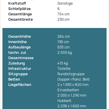
Kraftstoff
Sonstige
Schlafplätze
6
Gesamtlänge
754 cm
Gesamtbreite
230 cm
Gesamthöhe
264 cm
Innenhöhe
195 cm
Aufbaulänge
635 cm
techn. zul.
2.000 kg
Gesamtmasse
Zuladung
415 kg
Infrastruktur
Toilette
Sitzgruppe
Rundsitzgruppe
Betten
Doppel-/franz. Bett
Liegeflächen
2 x 1.930 x 820 mm
Einzelbetten
2.000 x 1.290 mm
Hubbett
2.038 x 1.600 mm