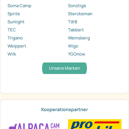
Soma Camp
Sonstige
Sprite
Sterckeman
Sunlight
T@B
TEC
Tabbert
Trigano
Weinsberg
Weippert
Wigo
Wilk
YGOnow
Unsere Marken
Kooperationspartner