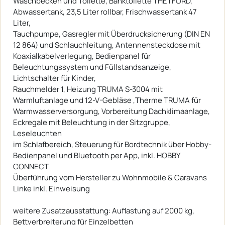
Waschbecken und Toilette, Banktoilette THETFORD,
Abwassertank, 23,5 Liter rollbar, Frischwassertank 47
Liter,
Tauchpumpe, Gasregler mit Überdrucksicherung (DIN EN
12 864) und Schlauchleitung, Antennensteckdose mit
Koaxialkabelverlegung, Bedienpanel für
Beleuchtungssystem und Füllstandsanzeige,
Lichtschalter für Kinder,
Rauchmelder 1, Heizung TRUMA S-3004 mit
Warmluftanlage und 12-V-Gebläse ,Therme TRUMA für
Warmwasserversorgung, Vorbereitung Dachklimaanlage,
Eckregale mit Beleuchtung in der Sitzgruppe,
Leseleuchten
im Schlafbereich, Steuerung für Bordtechnik über Hobby-
Bedienpanel und Bluetooth per App, inkl. HOBBY
CONNECT
Überführung vom Hersteller zu Wohnmobile & Caravans
Linke inkl. Einweisung
weitere Zusatzausstattung: Auflastung auf 2000 kg,
Bettverbreiterung für Einzelbetten