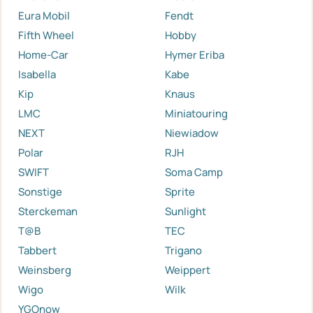
Eura Mobil
Fendt
Fifth Wheel
Hobby
Home-Car
Hymer Eriba
Isabella
Kabe
Kip
Knaus
LMC
Miniatouring
NEXT
Niewiadow
Polar
RJH
SWIFT
Soma Camp
Sonstige
Sprite
Sterckeman
Sunlight
T@B
TEC
Tabbert
Trigano
Weinsberg
Weippert
Wigo
Wilk
YGOnow