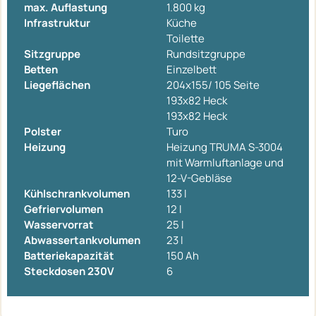
max. Auflastung
1.800 kg
Infrastruktur
Küche
Toilette
Sitzgruppe
Rundsitzgruppe
Betten
Einzelbett
Liegeflächen
204x155/ 105 Seite
193x82 Heck
193x82 Heck
Polster
Turo
Heizung
Heizung TRUMA S-3004
mit Warmluftanlage und
12-V-Gebläse
Kühlschrankvolumen
133 l
Gefriervolumen
12 l
Wasservorrat
25 l
Abwassertankvolumen
23 l
Batteriekapazität
150 Ah
Steckdosen 230V
6