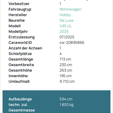
Vorbesitzer
1
Fahrzeugtyp
Wohnwagen
Hersteller
Hobby
Baureihe
De Luxe
Modell
495 UL
Modelljahr
2025
Erstzulassung
07/2025
Caraworld ID
cw-20895866
Anzahl der Achsen
1
Schlafplätze
4
Gesamtlänge
713 cm
Gesamtbreite
230 cm
Gesamthöhe
263 cm
Innenhöhe
195 cm
Umlaufmaß
9.710 cm
Aufbaulänge
594 cm
techn. zul.
1.800 kg
Gesamtmasse