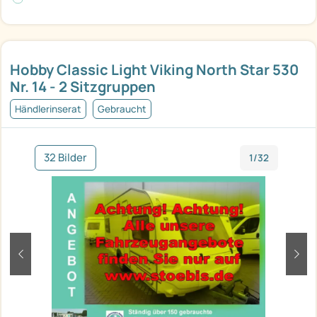
Hobby Classic Light Viking North Star 530
Nr. 14 - 2 Sitzgruppen
Händlerinserat
Gebraucht
32 Bilder
1/32
zurück
weit