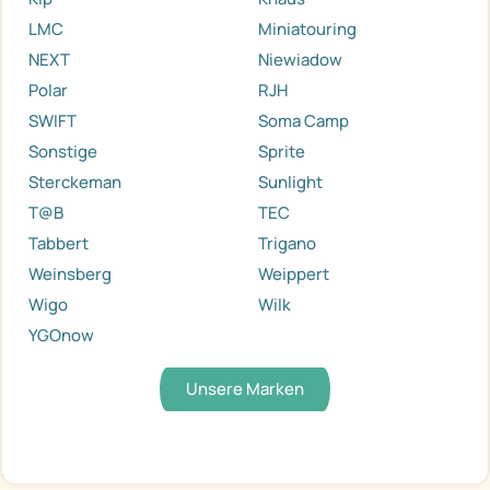
LMC
Miniatouring
NEXT
Niewiadow
Polar
RJH
SWIFT
Soma Camp
Sonstige
Sprite
Sterckeman
Sunlight
T@B
TEC
Tabbert
Trigano
Weinsberg
Weippert
Wigo
Wilk
YGOnow
Unsere Marken