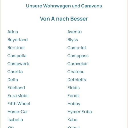
Unsere Wohnwagen und Caravans
Von A nach Besser
Adria
Avento
Beyerland
Blyss
Bürstner
Camp-let
Campella
Camppass
Campwerk
Caravelair
Caretta
Chateau
Delta
Dethleffs
Eifelland
Elddis
Eura Mobil
Fendt
Fifth Wheel
Hobby
Home-Car
Hymer Eriba
Isabella
Kabe
Kip
Knaus