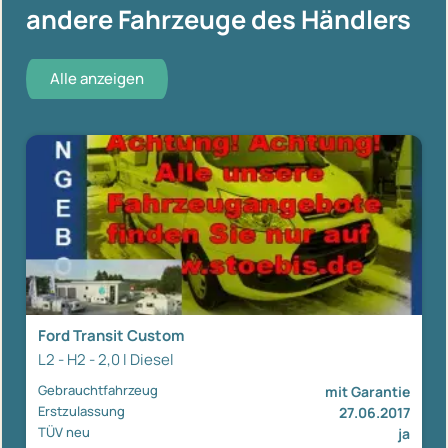
andere Fahrzeuge des Händlers
Alle anzeigen
Ford Transit Custom
L2 - H2 - 2,0 l Diesel
Gebrauchtfahrzeug
mit Garantie
Erstzulassung
27.06.2017
TÜV neu
ja