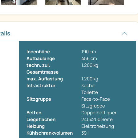
ails
Innenhöhe
190 cm
Aufbaulänge
456 cm
techn. zul.
1.200 kg
Gesamtmasse
max. Auflastung
1.200 kg
Infrastruktur
Küche
Toilette
Sitzgruppe
Face-to-Face
Sitzgruppe
Betten
Doppelbett quer
Liegeflächen
240x200 Seite
Heizung
Elektroheizung
Kühlschrankvolumen
39 l