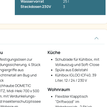
Wasservorrat
25 l
Steckdosen 230V
3
au
Küche
festigungsösen zur
Schublade für Kühlbox, mit
dungssicherung, 4 Stück
Vollauszug und Soft-Close
ngiergriffe aus
Spüle aus Edelstahl
ichtmetall am Bug und
Kühlbox IGLOO ICF40, 39
ck
Liter, 12 / 24 / 230 V
chhaube DOMETIC
Wohnraum
ITZ, Midi-Heki 700 x 500
, mit Verdunkelungs-
Flexibler Klapptisch
d Insektenschutzplissee
"Driftwood" im
 Wohnraum
Wohnbereich , 2 Stück