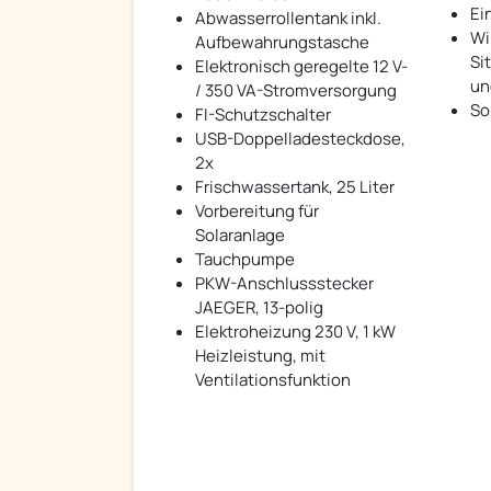
Ei
Abwasserrollentank inkl.
Wi
Aufbewahrungstasche
Si
Elektronisch geregelte 12 V-
un
/ 350 VA-Stromversorgung
So
FI-Schutzschalter
USB-Doppelladesteckdose,
2x
Frischwassertank, 25 Liter
Vorbereitung für
Solaranlage
Tauchpumpe
PKW-Anschlussstecker
JAEGER, 13-polig
Elektroheizung 230 V, 1 kW
Heizleistung, mit
Ventilationsfunktion