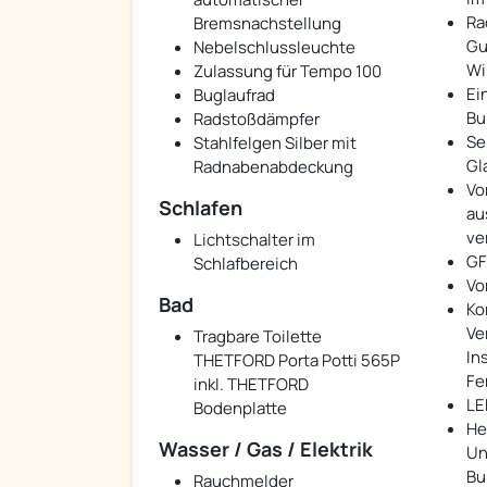
Ra
Bremsnachstellung
Gu
Nebelschlussleuchte
Wi
Zulassung für Tempo 100
Ei
Buglaufrad
Bu
Radstoßdämpfer
Se
Stahlfelgen Silber mit
Gl
Radnabenabdeckung
Vo
Schlafen
au
ve
Lichtschalter im
GF
Schlafbereich
Vo
Bad
Ko
Ve
Tragbare Toilette
In
THETFORD Porta Potti 565P
Fe
inkl. THETFORD
LE
Bodenplatte
He
Wasser / Gas / Elektrik
Un
Bu
Rauchmelder