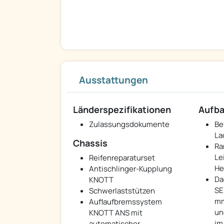
Ausstattungen
Länderspezifikationen
Aufb
Zulassungsdokumente
Be
La
Chassis
Ra
Le
Reifenreparaturset
He
Antischlinger-Kupplung
Da
KNOTT
SE
Schwerlaststützen
mm
Auflaufbremssystem
un
KNOTT ANS mit
im
automatischer