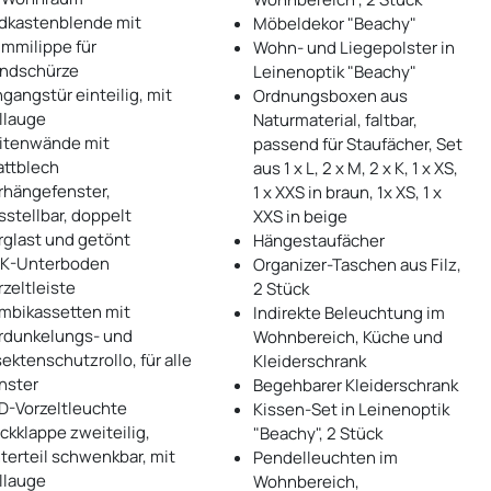
dkastenblende mit
Möbeldekor "Beachy"
mmilippe für
Wohn- und Liegepolster in
ndschürze
Leinenoptik "Beachy"
ngangstür einteilig, mit
Ordnungsboxen aus
llauge
Naturmaterial, faltbar,
itenwände mit
passend für Staufächer, Set
attblech
aus 1 x L, 2 x M, 2 x K, 1 x XS,
rhängefenster,
1 x XXS in braun, 1x XS, 1 x
sstellbar, doppelt
XXS in beige
rglast und getönt
Hängestaufächer
K-Unterboden
Organizer-Taschen aus Filz,
rzeltleiste
2 Stück
mbikassetten mit
Indirekte Beleuchtung im
rdunkelungs- und
Wohnbereich, Küche und
sektenschutzrollo, für alle
Kleiderschrank
nster
Begehbarer Kleiderschrank
D-Vorzeltleuchte
Kissen-Set in Leinenoptik
ckklappe zweiteilig,
"Beachy", 2 Stück
terteil schwenkbar, mit
Pendelleuchten im
llauge
Wohnbereich,