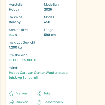
Hersteller
Modelljahr
Hobby
2026
Baureihe
Modell
Beachy
450
Schlafplätze
Länge
ter
4
598 cm
max. zul. Gewicht
1.200 kg
Preisbereich
15.000 - 25.000 €
Händler
Hobby Caravan Center Wusterhausen,
Inh.Uwe Scheurell
Merken
Teilen
Drucken
Beanstanden