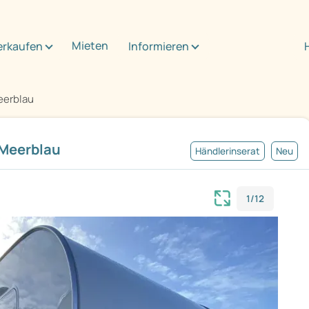
Mieten
erkaufen
Informieren
eerblau
Meerblau
Händlerinserat
Neu
1/12