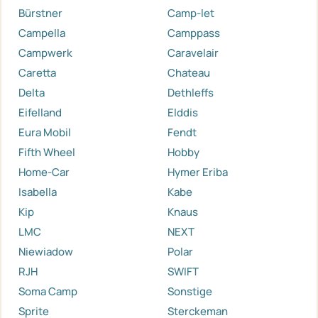
Bürstner
Camp-let
Campella
Camppass
Campwerk
Caravelair
Caretta
Chateau
Delta
Dethleffs
Eifelland
Elddis
Eura Mobil
Fendt
Fifth Wheel
Hobby
Home-Car
Hymer Eriba
Isabella
Kabe
Kip
Knaus
LMC
NEXT
Niewiadow
Polar
RJH
SWIFT
Soma Camp
Sonstige
Sprite
Sterckeman