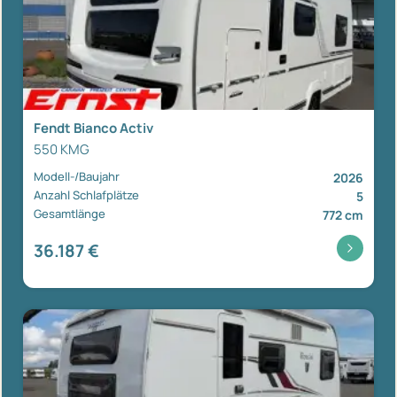
Fendt Bianco Activ
550 KMG
Modell-/Baujahr
2026
Anzahl Schlafplätze
5
Gesamtlänge
772 cm
36.187 €