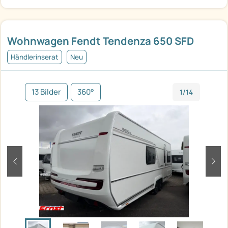
Wohnwagen Fendt Tendenza 650 SFD
Händlerinserat
Neu
13 Bilder
360°
1/14
zurück
weit