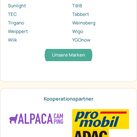
Sunlight
T@B
TEC
Tabbert
Trigano
Weinsberg
Weippert
Wigo
Wilk
YGOnow
Unsere Marken
Kooperationspartner