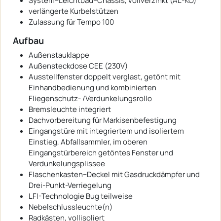
System−Leichtbau−Chassis, vollverzinkt (AL-KO)
verlängerte Kurbelstützen
Zulassung für Tempo 100
Aufbau
Außenstauklappe
Außensteckdose CEE (230V)
Ausstellfenster doppelt verglast, getönt mit
Einhandbedienung und kombinierten
Fliegenschutz- /Verdunkelungsrollo
Bremsleuchte integriert
Dachvorbereitung für Markisenbefestigung
Eingangstüre mit integriertem und isoliertem
Einstieg, Abfallsammler, im oberen
Eingangstürbereich getöntes Fenster und
Verdunkelungsplissee
Flaschenkasten−Deckel mit Gasdruckdämpfer und
Drei-Punkt-Verriegelung
LFI-Technologie Bug teilweise
Nebelschlussleuchte(n)
Radkästen, vollisoliert