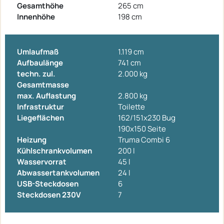
Gesamthöhe
265 cm
Innenhöhe
198 cm
Umlaufmaß
1.119 cm
Aufbaulänge
741 cm
techn. zul.
2.000 kg
Gesamtmasse
max. Auflastung
2.800 kg
Infrastruktur
Toilette
Liegeflächen
162/151x230 Bug
190x150 Seite
Heizung
Truma Combi 6
Kühlschrankvolumen
200 l
Wasservorrat
45 l
Abwassertankvolumen
24 l
USB-Steckdosen
6
Steckdosen 230V
7