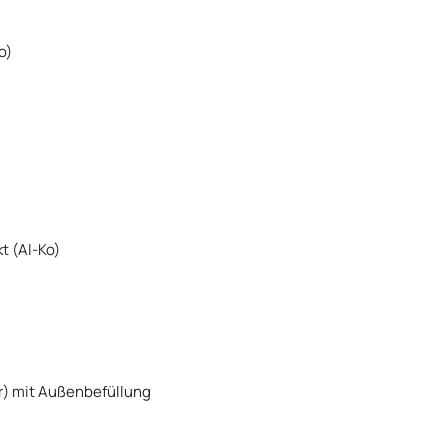
o)
t (Al-Ko)
er) mit Außenbefüllung