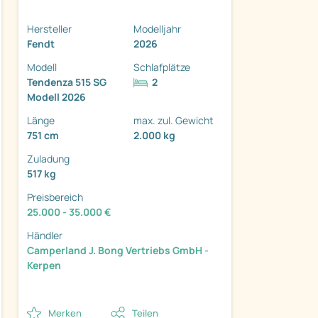
Hersteller
Modelljahr
Fendt
2026
Modell
Schlafplätze
Tendenza 515 SG
2
ter
Modell 2026
Länge
max. zul. Gewicht
751 cm
2.000 kg
Zuladung
517 kg
Preisbereich
25.000 - 35.000 €
Händler
Camperland J. Bong Vertriebs GmbH -
Kerpen
Merken
Teilen