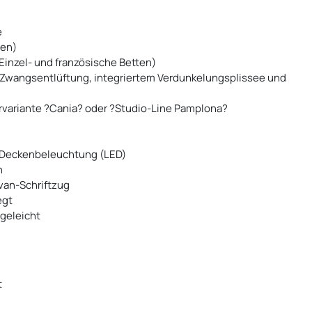
e
ten)
inzel- und französische Betten)
 Zwangsentlüftung, integriertem Verdunkelungsplissee und
rvariante ?Cania? oder ?Studio-Line Pamplona?
r Deckenbeleuchtung (LED)
n
van-Schriftzug
egt
egeleicht
t