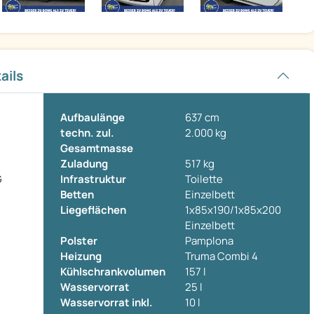
ails
Aufbaulänge
637 cm
techn. zul.
2.000 kg
Gesamtmasse
Zuladung
517 kg
G
Infrastruktur
Toilette
Betten
Einzelbett
Liegeflächen
1x85x190/1x85x200
Einzelbett
Polster
Pamplona
Heizung
Truma Combi 4
Kühlschrankvolumen
157 l
Wasservorrat
25 l
Wasservorrat inkl.
10 l