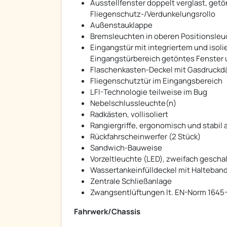
Ausstellfenster doppelt verglast, ge
Fliegenschutz-/Verdunkelungsrollo
Außenstauklappe
Bremsleuchten in oberen Positionsleuc
Eingangstür mit integriertem und isol
Eingangstürbereich getöntes Fenster
Flaschenkasten-Deckel mit Gasdruckdä
Fliegenschutztür im Eingangsbereich
LFI-Technologie teilweise im Bug
Nebelschlussleuchte(n)
Radkästen, vollisoliert
Rangiergriffe, ergonomisch und stabil
Rückfahrscheinwerfer (2 Stück)
Sandwich-Bauweise
Vorzeltleuchte (LED), zweifach gescha
Wassertankeinfülldeckel mit Halteban
Zentrale Schließanlage
Zwangsentlüftungen lt. EN-Norm 1645-
Fahrwerk/Chassis