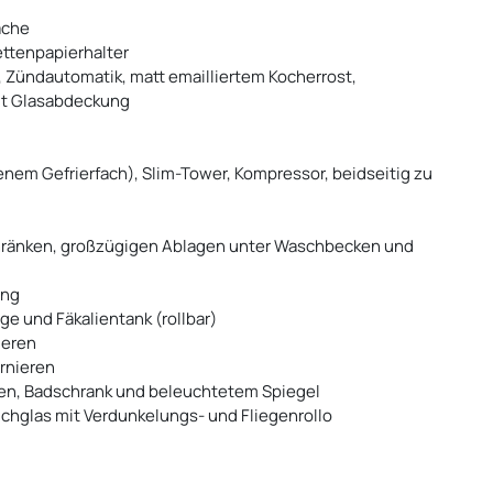
äche
ettenpapierhalter
 Zündautomatik, matt emailliertem Kocherrost,
it Glasabdeckung
nem Gefrierfach), Slim-Tower, Kompressor, beidseitig zu
ränken, großzügigen Ablagen unter Waschbecken und
ung
ge und Fäkalientank (rollbar)
ieren
rnieren
gen, Badschrank und beleuchtetem Spiegel
lchglas mit Verdunkelungs- und Fliegenrollo