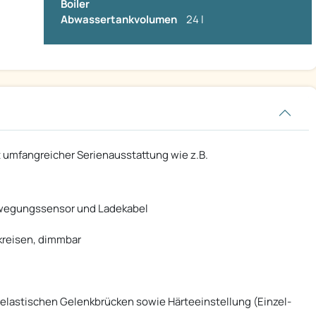
Boiler
Abwassertankvolumen
24 l
t umfangreicher Serienausstattung wie z.B.
ewegungssensor und Ladekabel
kreisen, dimmbar
erelastischen Gelenkbrücken sowie Härteeinstellung (Einzel-