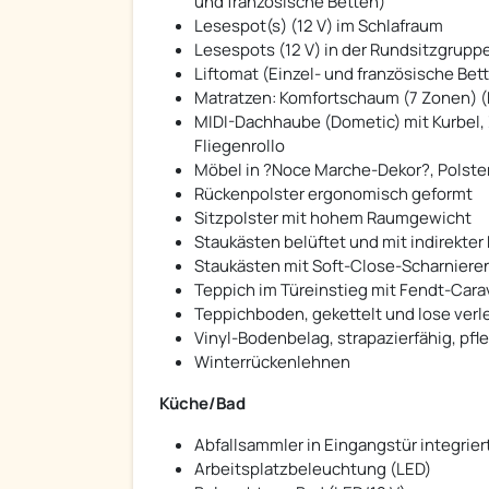
und französische Betten)
Lesespot(s) (12 V) im Schlafraum
Lesespots (12 V) in der Rundsitzgrupp
Liftomat (Einzel- und französische Bet
Matratzen: Komfortschaum (7 Zonen) (E
MIDI-Dachhaube (Dometic) mit Kurbel,
Fliegenrollo
Möbel in ?Noce Marche-Dekor?, Polste
Rückenpolster ergonomisch geformt
Sitzpolster mit hohem Raumgewicht
Staukästen belüftet und mit indirekte
Staukästen mit Soft-Close-Scharniere
Teppich im Türeinstieg mit Fendt-Cara
Teppichboden, gekettelt und lose verl
Vinyl-Bodenbelag, strapazierfähig, pfl
Winterrückenlehnen
Küche/Bad
Abfallsammler in Eingangstür integrier
Arbeitsplatzbeleuchtung (LED)