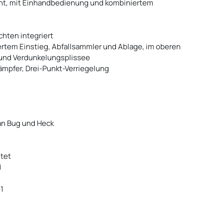
tönt, mit Einhandbedienung und kombiniertem
hten integriert
iertem Einstieg, Abfallsammler und Ablage, im oberen
 und Verdunkelungsplissee
mpfer, Drei-Punkt-Verriegelung
 an Bug und Heck
ltet
d
1