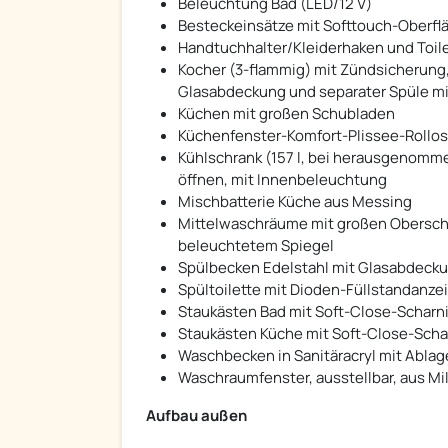
Beleuchtung Bad (LED/12 V)
Besteckeinsätze mit Softtouch-Oberfl
Handtuchhalter/Kleiderhaken und Toil
Kocher (3-flammig) mit Zündsicherung,
Glasabdeckung und separater Spüle m
Küchen mit großen Schubladen
Küchenfenster-Komfort-Plissee-Rollos
Kühlschrank (157 l, bei herausgenomme
öffnen, mit Innenbeleuchtung
Mischbatterie Küche aus Messing
Mittelwaschräume mit großen Obersch
beleuchtetem Spiegel
Spülbecken Edelstahl mit Glasabdeck
Spültoilette mit Dioden-Füllstandanzei
Staukästen Bad mit Soft-Close-Scharn
Staukästen Küche mit Soft-Close-Scha
Waschbecken in Sanitäracryl mit Abla
Waschraumfenster, ausstellbar, aus Mi
Aufbau außen