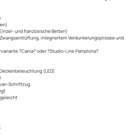
e
ten)
inzel- und französische Betten)
 Zwangsentlüftung, integriertem Verdunkelungsplissee und
rvariante ?Cania? oder ?Studio-Line Pamplona?
r Deckenbeleuchtung (LED)
n
van-Schriftzug
egt
egeleicht
t