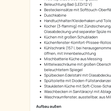
Beleuchtung Bad (LED/12 V)
Besteckeinsätze mit Softtouch-Oberfl
Duschkabine
Handtuchhalter/Kleiderhaken und Toil
Kocher (3-flammig) mit Zündsicherung,
Glasabdeckung und separater Spüle m
Küchen mit großen Schubladen
Küchenfenster-Komfort-Plissee-Rollos
Kühlschrank (157 l, bei herausgenomme
öffnen, mit Innenbeleuchtung
Mischbatterie Küche aus Messing
Mittelwaschräume mit großen Obersch
beleuchtetem Spiegel
Spülbecken Edelstahl mit Glasabdeck
Spültoilette mit Dioden-Füllstandanzei
Staukästen Küche mit Soft-Close-Scha
Waschbecken in Sanitäracryl mit Abla
Waschraumfenster, ausstellbar, aus Mi
Aufbau außen