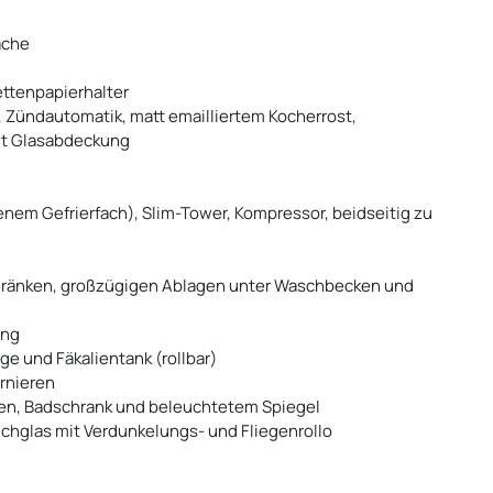
äche
ettenpapierhalter
 Zündautomatik, matt emailliertem Kocherrost,
it Glasabdeckung
nem Gefrierfach), Slim-Tower, Kompressor, beidseitig zu
ränken, großzügigen Ablagen unter Waschbecken und
ung
ge und Fäkalientank (rollbar)
rnieren
gen, Badschrank und beleuchtetem Spiegel
lchglas mit Verdunkelungs- und Fliegenrollo