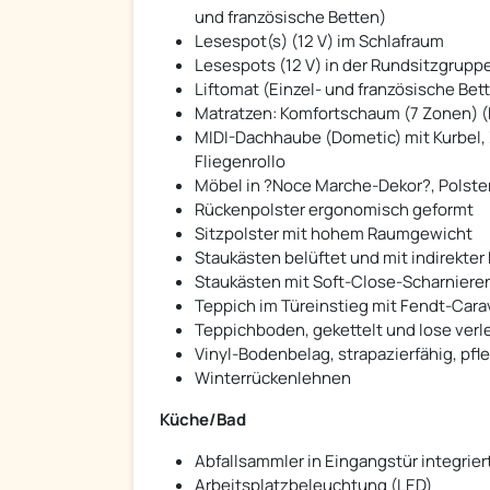
und französische Betten)
Lesespot(s) (12 V) im Schlafraum
Lesespots (12 V) in der Rundsitzgrupp
Liftomat (Einzel- und französische Bet
Matratzen: Komfortschaum (7 Zonen) (E
MIDI-Dachhaube (Dometic) mit Kurbel,
Fliegenrollo
Möbel in ?Noce Marche-Dekor?, Polste
Rückenpolster ergonomisch geformt
Sitzpolster mit hohem Raumgewicht
Staukästen belüftet und mit indirekte
Staukästen mit Soft-Close-Scharniere
Teppich im Türeinstieg mit Fendt-Cara
Teppichboden, gekettelt und lose verl
Vinyl-Bodenbelag, strapazierfähig, pfl
Winterrückenlehnen
Küche/Bad
Abfallsammler in Eingangstür integrier
Arbeitsplatzbeleuchtung (LED)