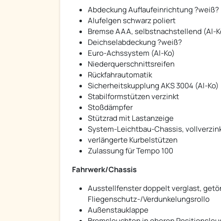
Abdeckung Auflaufeinrichtung ?weiß?
Alufelgen schwarz poliert
Bremse AAA, selbstnachstellend (Al-K
Deichselabdeckung ?weiß?
Euro-Achssystem (Al-Ko)
Niederquerschnittsreifen
Rückfahrautomatik
Sicherheitskupplung AKS 3004 (Al-Ko)
Stabilformstützen verzinkt
Stoßdämpfer
Stützrad mit Lastanzeige
System-Leichtbau-Chassis, vollverzink
verlängerte Kurbelstützen
Zulassung für Tempo 100
Fahrwerk/Chassis
Ausstellfenster doppelt verglast, ge
Fliegenschutz-/Verdunkelungsrollo
Außenstauklappe
Bremsleuchten in oberen Positionsleuc