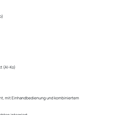
o)
t (Al-Ko)
tönt, mit Einhandbedienung und kombiniertem
hten integriert