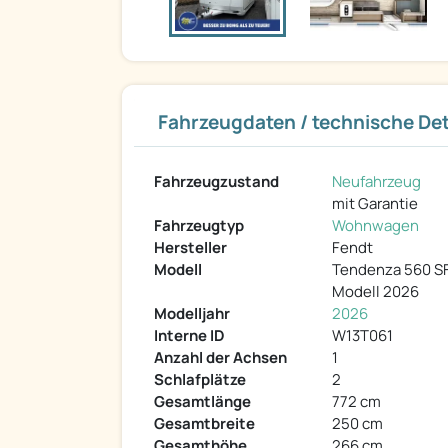
Fahrzeugdaten / technische Det
Fahrzeugzustand
Neufahrzeug
mit Garantie
Fahrzeugtyp
Wohnwagen
Hersteller
Fendt
Modell
Tendenza 560 
Modell 2026
Modelljahr
2026
Interne ID
W13T061
Anzahl der Achsen
1
Schlafplätze
2
Gesamtlänge
772 cm
Gesamtbreite
250 cm
Gesamthöhe
266 cm