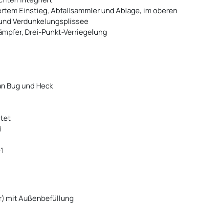
iertem Einstieg, Abfallsammler und Ablage, im oberen
 und Verdunkelungsplissee
mpfer, Drei-Punkt-Verriegelung
 an Bug und Heck
ltet
d
1
er) mit Außenbefüllung