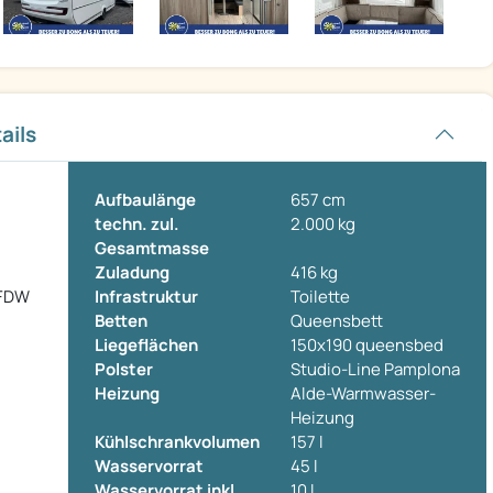
ails
Aufbaulänge
657 cm
techn. zul.
2.000 kg
Gesamtmasse
Zuladung
416 kg
SFDW
Infrastruktur
Toilette
Betten
Queensbett
Liegeflächen
150x190 queensbed
Polster
Studio-Line Pamplona
Heizung
Alde-Warmwasser-
Heizung
Kühlschrankvolumen
157 l
Wasservorrat
45 l
Wasservorrat inkl.
10 l