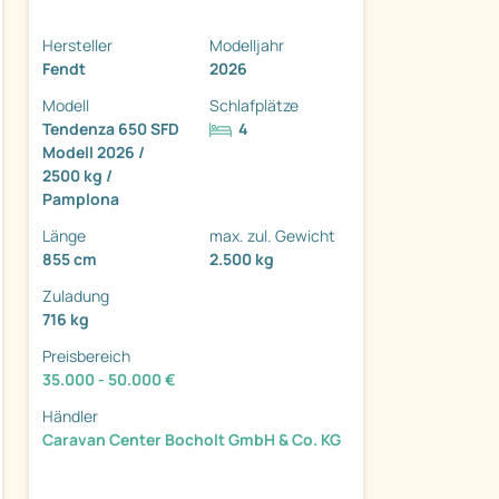
Hersteller
Modelljahr
Fendt
2026
Modell
Schlafplätze
Tendenza 650 SFD
4
Modell 2026 /
ter
2500 kg /
Pamplona
Länge
max. zul. Gewicht
855 cm
2.500 kg
Zuladung
716 kg
Preisbereich
35.000 - 50.000 €
Händler
Caravan Center Bocholt GmbH & Co. KG