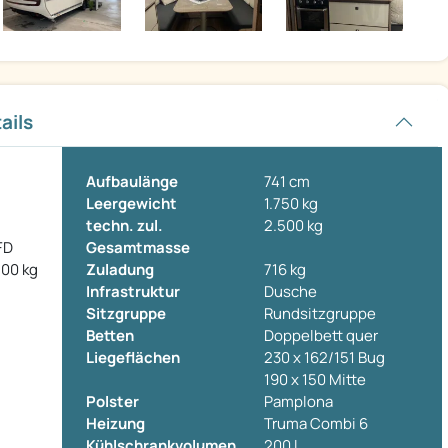
ails
Aufbaulänge
741 cm
Leergewicht
1.750 kg
techn. zul.
2.500 kg
FD
Gesamtmasse
500 kg
Zuladung
716 kg
Infrastruktur
Dusche
Sitzgruppe
Rundsitzgruppe
Betten
Doppelbett quer
Liegeflächen
230 x 162/151 Bug
190 x 150 Mitte
Polster
Pamplona
Heizung
Truma Combi 6
Kühlschrankvolumen
200 l