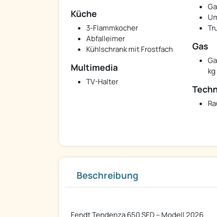
Ga
Küche
Um
3-Flammkocher
Tr
Abfalleimer
Gas
Kühlschrank mit Frostfach
Ga
Multimedia
kg
TV-Halter
Techn
Ra
Beschreibung
Fendt Tendenza 650 SFD – Modell 2026