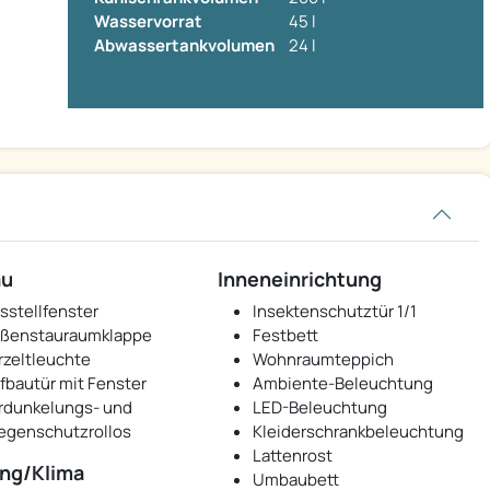
Wasservorrat
45 l
Abwassertankvolumen
24 l
au
Inneneinrichtung
sstellfenster
Insektenschutztür 1/1
ßenstauraumklappe
Festbett
rzeltleuchte
Wohnraumteppich
fbautür mit Fenster
Ambiente-Beleuchtung
rdunkelungs- und
LED-Beleuchtung
iegenschutzrollos
Kleiderschrankbeleuchtung
Lattenrost
ng/Klima
Umbaubett