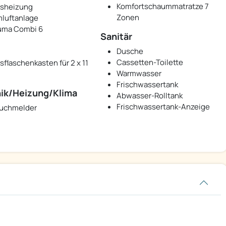
Komfortschaummatratze 7
sheizung
Zonen
luftanlage
uma Combi 6
Sanitär
Dusche
Cassetten-Toilette
sflaschenkasten für 2 x 11
Warmwasser
Frischwassertank
ik/Heizung/Klima
Abwasser-Rolltank
Frischwassertank-Anzeige
uchmelder