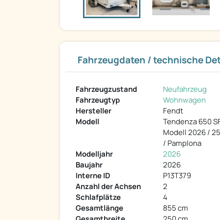
Fahrzeugdaten / technische Det
Fahrzeugzustand
Neufahrzeug
Fahrzeugtyp
Wohnwagen
Hersteller
Fendt
Modell
Tendenza 650 S
Modell 2026 / 2
/ Pamplona
Modelljahr
2026
Baujahr
2026
Interne ID
P13T379
Anzahl der Achsen
2
Schlafplätze
4
Gesamtlänge
855 cm
Gesamtbreite
250 cm