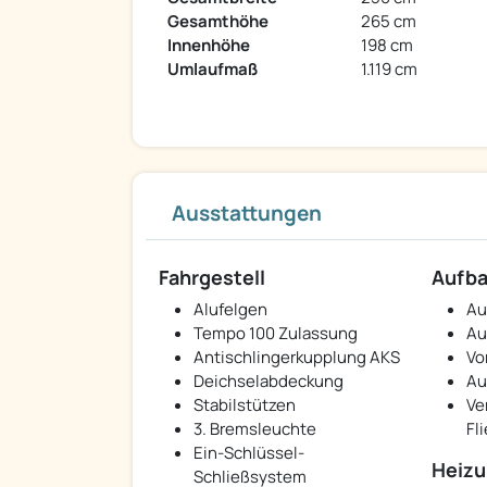
Gesamthöhe
265 cm
Innenhöhe
198 cm
Umlaufmaß
1.119 cm
Ausstattungen
Fahrgestell
Aufb
Alufelgen
Au
Tempo 100 Zulassung
Au
Antischlingerkupplung AKS
Vo
Deichselabdeckung
Au
Stabilstützen
Ve
3. Bremsleuchte
Fl
Ein-Schlüssel-
Heizu
Schließsystem